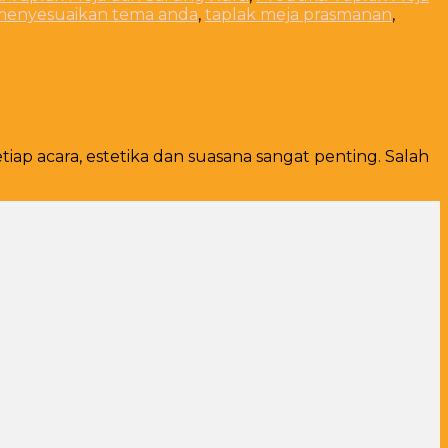
 menyesuaikan tema anda
,
taplak meja prasmanan
,
 acara, estetika dan suasana sangat penting. Salah