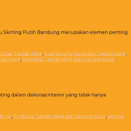
iru Skirting Putih Bandung merupakan elemen penting
 Grosir Taplak Meja
,
Jual Sarung Kursi dan Taplak Meja
,
plak meja
,
Konveksi Taplak Meja dan Sarung Kursi
ing dalam dekorasi interior yang tidak hanya
Kursi
,
Produksi Taplak Meja dan Sarung Kursi
,
sarung