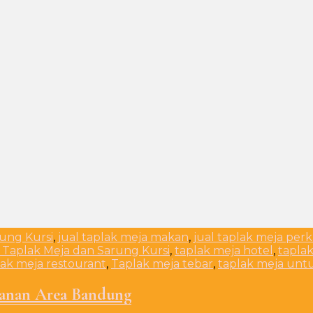
rung Kursi
,
jual taplak meja makan
,
jual taplak meja per
 Taplak Meja dan Sarung Kursi
,
taplak meja hotel
,
tapla
lak meja restourant
,
Taplak meja tebar
,
taplak meja unt
manan Area Bandung