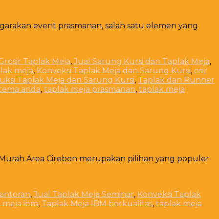
garakan event prasmanan, salah satu elemen yang
 Grosir Taplak Meja
,
Jual Sarung Kursi dan Taplak Meja
,
plak meja
,
Konveksi Taplak Meja dan Sarung Kursi
,
osir
uksi Taplak Meja dan Sarung Kursi
,
Taplak dan Runner
 tema anda
,
taplak meja prasmanan
,
taplak meja
h Murah Area Cirebon merupakan pilihan yang populer
kantoran
,
Jual Taplak Meja Seminar
,
Konveksi Taplak
k meja ibm
,
Taplak Meja IBM berkualitas
,
taplak meja