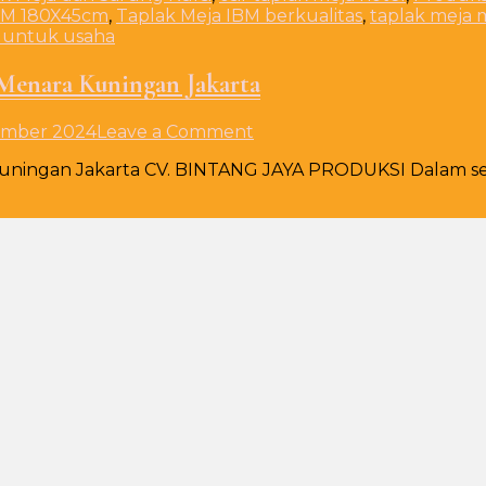
IBM 180X45cm
,
Taplak Meja IBM berkualitas
,
taplak meja
a untuk usaha
Menara Kuningan Jakarta
on
ember 2024
Leave a Comment
Produksi
ingan Jakarta CV. BINTANG JAYA PRODUKSI Dalam setiap
Taplak
Round
Table
d160cm
Event
Menara
Kuningan
Jakarta