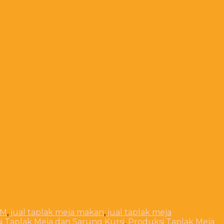
BM
,
jual taplak meja makan
,
jual taplak meja
i Taplak Meja dan Sarung Kursi
,
Produksi Taplak Meja