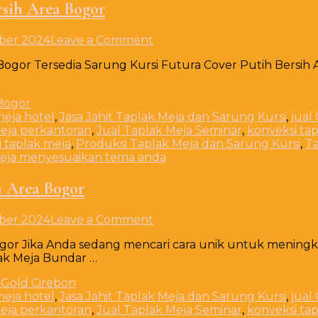
rsih Area Bogor
Jakarta
on
ber 2024
Leave a Comment
Tersedia
 Bogor Tersedia Sarung Kursi Futura Cover Putih Bersih
Sarung
Kursi
Futura
Cover
meja hotel
,
Jasa Jahit Taplak Meja dan Sarung Kursi
,
jual
Putih
meja perkantoran
,
Jual Taplak Meja Seminar
,
konveksi ta
Bersih
 taplak meja
,
Produksi Taplak Meja dan Sarung Kursi
,
T
Area
meja menyesuaikan tema anda
Bogor
n Area Bogor
on
ber 2024
Leave a Comment
Tersedia
ogor Jika Anda sedang mencari cara unik untuk mening
Taplak
ak Meja Bundar …
Meja
Bundar
Type
meja hotel
,
Jasa Jahit Taplak Meja dan Sarung Kursi
,
jual
Lazy
meja perkantoran
,
Jual Taplak Meja Seminar
,
konveksi ta
Susan