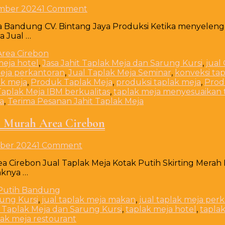
on
mber 2024
1 Comment
Tersedia
a Bandung CV. Bintang Jaya Produksi Ketika menyeleng
Jual
a Jual …
Taplak
Meja
Kotak
meja hotel
,
Jasa Jahit Taplak Meja dan Sarung Kursi
,
jual
Event
meja perkantoran
,
Jual Taplak Meja Seminar
,
konveksi ta
Prasmanan
k meja
,
Produk Taplak Meja
,
produksi taplak meja
,
Prod
Area
Taplak Meja IBM berkualitas
,
taplak meja menyesuaikan
Bandung
a
,
Terima Pesanan Jahit Taplak Meja
h Murah Area Cirebon
on
ber 2024
1 Comment
Jual
ea Cirebon Jual Taplak Meja Kotak Putih Skirting Mera
Taplak
aknya …
Meja
Kotak
Putih
rung Kursi
,
jual taplak meja makan
,
jual taplak meja per
Skirting
 Taplak Meja dan Sarung Kursi
,
taplak meja hotel
,
tapla
Merah
lak meja restourant
Murah