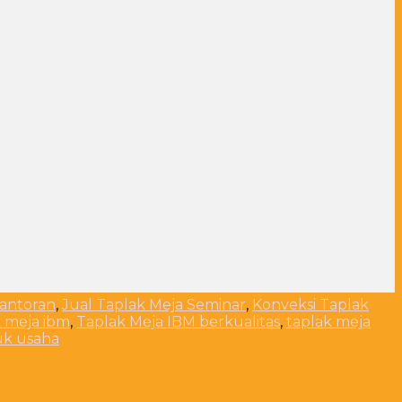
kantoran
,
Jual Taplak Meja Seminar
,
Konveksi Taplak
k meja ibm
,
Taplak Meja IBM berkualitas
,
taplak meja
uk usaha