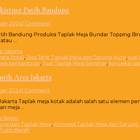
Area
kirting Putih Bandung
Cirebon
on
ber 2024
1 Comment
Produksi
Putih Bandung Produksi Taplak Meja Bundar Topping B
Taplak
 atau …
Meja
Bundar
Topping
meja hotel
,
Jasa Jahit Taplak Meja dan Sarung Kursi
,
jual
Biru
meja perkantoran
,
Jual Taplak Meja Seminar
,
konveksi ta
Skirting
Putih
tih Area Jakarta
Bandung
on
ber 2024
1 Comment
Produksi
akarta Taplak meja kotak adalah salah satu elemen pent
Taplak
aan meja …
Meja
Kotak
Cover
ursi dan Taplak Meja
,
Konveksi Taplak Meja dan Sarung 
Rumbai
Putih Bersih
Putih
Area