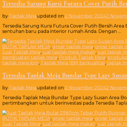
Tersedia Sarung Kursi Futura Cover Putih Be
by
Taplak Meja
updated on
2 November 2024
2 Novem
Tersedia Sarung Kursi Futura Cover Putih Bersih Area
sentuhan baru pada interior rumah Anda. Dengan …
BUTIK TAPLAK MEJA
,
grosir taplak meja
,
grosir taplak 
Jual Taplak Meja
,
jual taplak meja makan
,
jual taplak 
pembuatan taplak meja
,
Produk Taplak Meja
,
produksi
taplak meja ibm
,
Taplak Meja IBM berkualitas
,
taplak 
Tersedia Taplak Meja Bundar Type Lazy Susa
by
Taplak Meja
updated on
2 November 2024
2 Novem
Tersedia Taplak Meja Bundar Type Lazy Susan Area B
pertimbangkan untuk berinvestasi pada Tersedia Tapl
BUTIK TAPLAK MEJA
,
grosir taplak meja
,
grosir taplak 
Jual Taplak Meja
,
jual taplak meja makan
,
jual taplak 