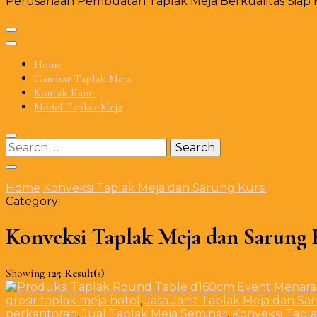
Perusahaan Pembuatan Taplak Meja Berkualitas Siap Ki
Home
Gambar Taplak Meja
Kontak Kami
Model Taplak Meja
Search
for:
Home
Konveksi Taplak Meja dan Sarung Kursi
Category
Konveksi Taplak Meja dan Sarung 
Showing
125 Result(s)
grosir taplak meja hotel
,
Jasa Jahit Taplak Meja dan Sa
perkantoran
,
Jual Taplak Meja Seminar
,
Konveksi Tapla