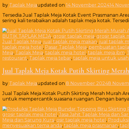
by
Taplak Meja
updated on
14 November 2024
14 Nove
Tersedia Jual Taplak Meja Kotak Event Prasmanan Are
sering kali terabaikan adalah taplak meja kotak. Tersedi
BUTIK TAPLAK MEJA
,
grosir taplak meja
,
grosir taplak 
Jual Taplak Meja
,
jual taplak meja makan
,
jual taplak 
taplak meja hotel
,
Pasar Taplak Meja
,
pembuatan tapla
Meja
,
Taplak Meja
,
taplak meja hotel
,
taplak meja ibm
,
restourant
,
Taplak meja tebar
,
taplak meja untuk usah
Jual Taplak Meja Kotak Putih Skirting Mera
by
Taplak Meja
updated on
8 November 2024
8 Novem
Jual Taplak Meja Kotak Putih Skirting Merah Murah Ar
untuk mempercantik suasana ruangan. Dengan bany
grosir taplak meja hotel
,
Jasa Jahit Taplak Meja dan Sa
Meja dan Sarung Kursi
,
osir taplak meja hotel
,
Produksi
menyesuaikan tema anda
,
taplak meja prasmanan
,
tap