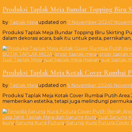
Produksi Taplak Meja Bundar Topping Biru S
by
Taplak Meja
updated on
7 November 2024
7 Novem
Produksi Taplak Meja Bundar Topping Biru Skirting 
dalam dekorasi acara, baik itu untuk pesta, pernikahan,
BUTIK TAPLAK MEJA
,
grosir taplak meja
,
grosir taplak 
Jual Taplak Meja
,
jual taplak meja makan
,
jual taplak 
Produksi Taplak Meja Kotak Cover Rumbai Pu
by
Taplak Meja
updated on
5 November 2024
5 Novem
Produksi Taplak Meja Kotak Cover Rumbai Putih Area J
memberikan estetika, tetapi juga melindungi permuk
Jasa Jahit Taplak Meja dan Sarung Kursi
,
Jual Sarung K
kursi
,
Sarung Kursi Futura
,
Sarung Kursi Futura Cover 