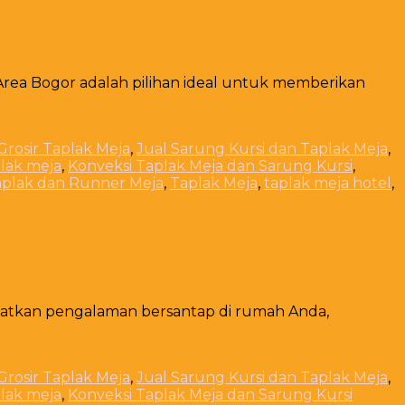
 Area Bogor adalah pilihan ideal untuk memberikan
 Grosir Taplak Meja
,
Jual Sarung Kursi dan Taplak Meja
,
plak meja
,
Konveksi Taplak Meja dan Sarung Kursi
,
aplak dan Runner Meja
,
Taplak Meja
,
taplak meja hotel
,
katkan pengalaman bersantap di rumah Anda,
 Grosir Taplak Meja
,
Jual Sarung Kursi dan Taplak Meja
,
plak meja
,
Konveksi Taplak Meja dan Sarung Kursi