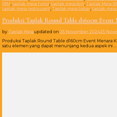
IBM
,
taplak meja hotel
,
taplak meja ibm
,
Taplak Meja 
taplak meja restourant
,
Taplak meja tebar
,
taplak mej
Produksi Taplak Round Table d160cm Event 
by
Taplak Meja
updated on
25 November 2024
25 Nov
Produksi Taplak Round Table d160cm Event Menara Kun
satu elemen yang dapat menunjang kedua aspek ini …