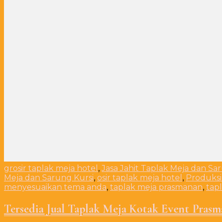
grosir taplak meja hotel
,
Jasa Jahit Taplak Meja dan Sa
Meja dan Sarung Kursi
,
osir taplak meja hotel
,
Produksi
menyesuaikan tema anda
,
taplak meja prasmanan
,
tap
Tersedia Jual Taplak Meja Kotak Event Pras