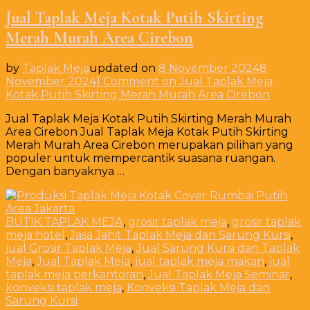
Jual Taplak Meja Kotak Putih Skirting
Merah Murah Area Cirebon
by
Taplak Meja
updated on
8 November 2024
8
November 2024
1 Comment
on Jual Taplak Meja
Kotak Putih Skirting Merah Murah Area Cirebon
Jual Taplak Meja Kotak Putih Skirting Merah Murah
Area Cirebon Jual Taplak Meja Kotak Putih Skirting
Merah Murah Area Cirebon merupakan pilihan yang
populer untuk mempercantik suasana ruangan.
Dengan banyaknya …
BUTIK TAPLAK MEJA
,
grosir taplak meja
,
grosir taplak
meja hotel
,
Jasa Jahit Taplak Meja dan Sarung Kursi
,
jual Grosir Taplak Meja
,
Jual Sarung Kursi dan Taplak
Meja
,
Jual Taplak Meja
,
jual taplak meja makan
,
jual
taplak meja perkantoran
,
Jual Taplak Meja Seminar
,
konveksi taplak meja
,
Konveksi Taplak Meja dan
Sarung Kursi