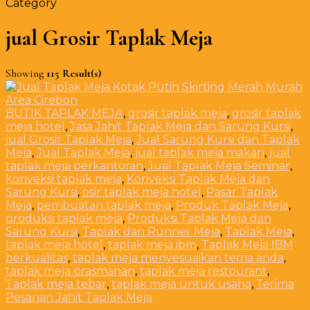
Category
jual Grosir Taplak Meja
Showing
115 Result(s)
BUTIK TAPLAK MEJA
,
grosir taplak meja
,
grosir taplak
meja hotel
,
Jasa Jahit Taplak Meja dan Sarung Kursi
,
jual Grosir Taplak Meja
,
Jual Sarung Kursi dan Taplak
Meja
,
Jual Taplak Meja
,
jual taplak meja makan
,
jual
taplak meja perkantoran
,
Jual Taplak Meja Seminar
,
konveksi taplak meja
,
Konveksi Taplak Meja dan
Sarung Kursi
,
osir taplak meja hotel
,
Pasar Taplak
Meja
,
pembuatan taplak meja
,
Produk Taplak Meja
,
produksi taplak meja
,
Produksi Taplak Meja dan
Sarung Kursi
,
Taplak dan Runner Meja
,
Taplak Meja
,
taplak meja hotel
,
taplak meja ibm
,
Taplak Meja IBM
berkualitas
,
taplak meja menyesuaikan tema anda
,
taplak meja prasmanan
,
taplak meja restourant
,
Taplak meja tebar
,
taplak meja untuk usaha
,
Terima
Pesanan Jahit Taplak Meja