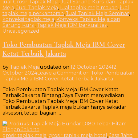
jual Grosir Taplak Meja
,
Jual Sarung Kursi dan Taplak
Meja
,
Jual Taplak Meja
,
jual taplak meja makan
,
jual
taplak meja perkantoran
,
Jual Taplak Meja Seminar
,
konveksi taplak meja
,
Konveksi Taplak Meja dan
Sarung Kursi
,
Taplak Meja IBM berkualitas
,
Uncategorized
Toko Pembuatan Taplak Meja IBM Cover
Ketat Terbaik Jakarta
by
Taplak Meja
updated on
12 October 2024
12
October 2024
Leave a Comment
on Toko Pembuatan
Taplak Meja IBM Cover Ketat Terbaik Jakarta
Toko Pembuatan Taplak Meja IBM Cover Ketat
Terbaik Jakarta Bintang Jaya Event menyediakan
Toko Pembuatan Taplak Meja IBM Cover Ketat
Terbaik Jakarta Taplak meja bukan hanya sekadar
aksesori, tetapi bagian …
grosir taplak meja
,
grosir taplak meja hotel
,
Jasa Jahit