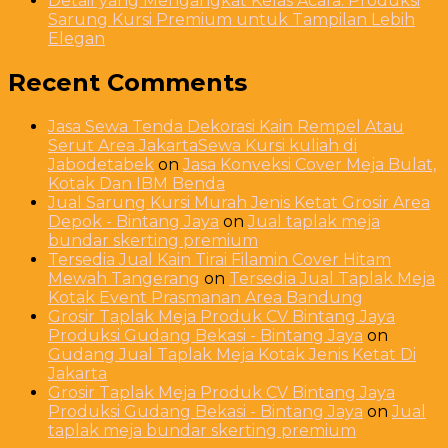
Detail yang Mengangkat Kelas Acara: Produksi
Sarung Kursi Premium untuk Tampilan Lebih
Elegan
Recent Comments
Jasa Sewa Tenda Dekorasi Kain Rempel Atau
Serut Area JakartaSewa Kursi kuliah di
Jabodetabek
on
Jasa Konveksi Cover Meja Bulat,
Kotak Dan IBM Benda
Jual Sarung Kursi Murah Jenis Ketat Grosir Area
Depok - Bintang Jaya
on
Jual taplak meja
bundar skerting premium
Tersedia Jual Kain Tirai Filamin Cover Hitam
Mewah Tangerang
on
Tersedia Jual Taplak Meja
Kotak Event Prasmanan Area Bandung
Grosir Taplak Meja Produk CV Bintang Jaya
Produksi Gudang Bekasi - Bintang Jaya
on
Gudang Jual Taplak Meja Kotak Jenis Ketat Di
Jakarta
Grosir Taplak Meja Produk CV Bintang Jaya
Produksi Gudang Bekasi - Bintang Jaya
on
Jual
taplak meja bundar skerting premium