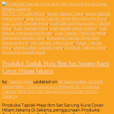
BUTIK TAPLAK MEJA
,
grosir taplak meja
,
grosir taplak
meja hotel
,
Jasa Jahit Taplak Meja dan Sarung Kursi
,
jual Grosir Taplak Meja
,
Jual Sarung Kursi dan Taplak
Meja
,
Jual Taplak Meja
,
jual taplak meja makan
,
jual
taplak meja perkantoran
,
Jual Taplak Meja Seminar
,
konveksi taplak meja
,
Konveksi Taplak Meja dan
Sarung Kursi
,
osir taplak meja hotel
,
Pasar Taplak
Meja
,
pembuatan taplak meja
,
Produk Taplak Meja
,
produksi taplak meja
Produksi Taplak Meja Ibm Set Sarung Kursi
Cover Hitam Jakarta
by
Taplak Meja
updated on
18 September 2024
18
September 2024
Leave a Comment
on Produksi
Taplak Meja Ibm Set Sarung Kursi Cover Hitam
Jakarta
Produksi Taplak Meja Ibm Set Sarung Kursi Cover
Hitam Jakarta Di Jakarta, penggunaan Produksi