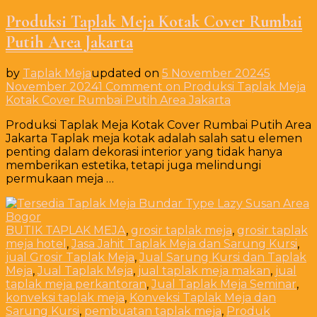
Produksi Taplak Meja Kotak Cover Rumbai
Putih Area Jakarta
by
Taplak Meja
updated on
5 November 2024
5
November 2024
1 Comment
on Produksi Taplak Meja
Kotak Cover Rumbai Putih Area Jakarta
Produksi Taplak Meja Kotak Cover Rumbai Putih Area
Jakarta Taplak meja kotak adalah salah satu elemen
penting dalam dekorasi interior yang tidak hanya
memberikan estetika, tetapi juga melindungi
permukaan meja …
BUTIK TAPLAK MEJA
,
grosir taplak meja
,
grosir taplak
meja hotel
,
Jasa Jahit Taplak Meja dan Sarung Kursi
,
jual Grosir Taplak Meja
,
Jual Sarung Kursi dan Taplak
Meja
,
Jual Taplak Meja
,
jual taplak meja makan
,
jual
taplak meja perkantoran
,
Jual Taplak Meja Seminar
,
konveksi taplak meja
,
Konveksi Taplak Meja dan
Sarung Kursi
,
pembuatan taplak meja
,
Produk