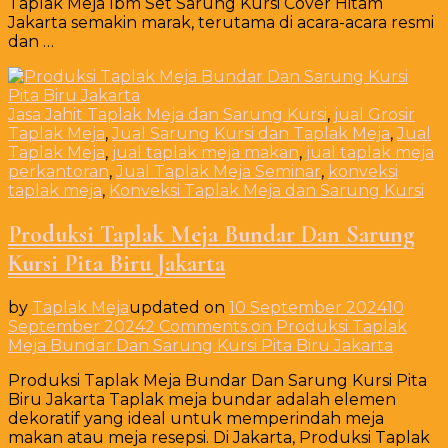
Taplak Meja Ibm Set Sarung Kursi Cover Hitam
Jakarta semakin marak, terutama di acara-acara resmi
dan …
Jasa Jahit Taplak Meja dan Sarung Kursi
,
jual Grosir
Taplak Meja
,
Jual Sarung Kursi dan Taplak Meja
,
Jual
Taplak Meja
,
jual taplak meja makan
,
jual taplak meja
perkantoran
,
Jual Taplak Meja Seminar
,
konveksi
taplak meja
,
Konveksi Taplak Meja dan Sarung Kursi
Produksi Taplak Meja Bundar Dan Sarung
Kursi Pita Biru Jakarta
by
Taplak Meja
updated on
10 September 2024
10
September 2024
2 Comments
on Produksi Taplak
Meja Bundar Dan Sarung Kursi Pita Biru Jakarta
Produksi Taplak Meja Bundar Dan Sarung Kursi Pita
Biru Jakarta Taplak meja bundar adalah elemen
dekoratif yang ideal untuk memperindah meja
makan atau meja resepsi. Di Jakarta, Produksi Taplak