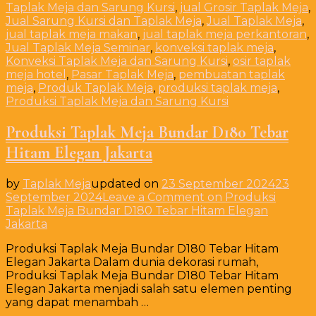
Taplak Meja dan Sarung Kursi
,
jual Grosir Taplak Meja
,
Jual Sarung Kursi dan Taplak Meja
,
Jual Taplak Meja
,
jual taplak meja makan
,
jual taplak meja perkantoran
,
Jual Taplak Meja Seminar
,
konveksi taplak meja
,
Konveksi Taplak Meja dan Sarung Kursi
,
osir taplak
meja hotel
,
Pasar Taplak Meja
,
pembuatan taplak
meja
,
Produk Taplak Meja
,
produksi taplak meja
,
Produksi Taplak Meja dan Sarung Kursi
Produksi Taplak Meja Bundar D180 Tebar
Hitam Elegan Jakarta
by
Taplak Meja
updated on
23 September 2024
23
September 2024
Leave a Comment
on Produksi
Taplak Meja Bundar D180 Tebar Hitam Elegan
Jakarta
Produksi Taplak Meja Bundar D180 Tebar Hitam
Elegan Jakarta Dalam dunia dekorasi rumah,
Produksi Taplak Meja Bundar D180 Tebar Hitam
Elegan Jakarta menjadi salah satu elemen penting
yang dapat menambah …