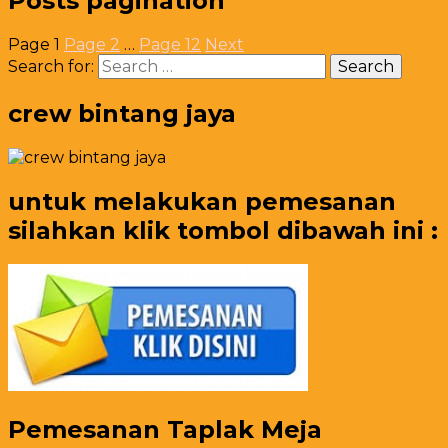
Posts pagination
Page
1
Page
2
…
Page
12
Next
Search for:
crew bintang jaya
untuk melakukan pemesanan
silahkan klik tombol dibawah ini :
Pemesanan Taplak Meja