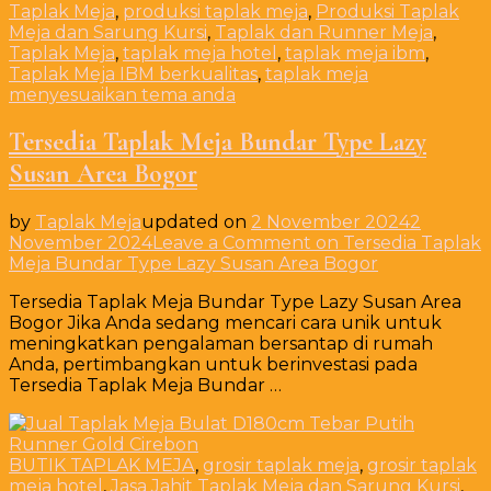
Taplak Meja
,
produksi taplak meja
,
Produksi Taplak
Meja dan Sarung Kursi
,
Taplak dan Runner Meja
,
Taplak Meja
,
taplak meja hotel
,
taplak meja ibm
,
Taplak Meja IBM berkualitas
,
taplak meja
menyesuaikan tema anda
Tersedia Taplak Meja Bundar Type Lazy
Susan Area Bogor
by
Taplak Meja
updated on
2 November 2024
2
November 2024
Leave a Comment
on Tersedia Taplak
Meja Bundar Type Lazy Susan Area Bogor
Tersedia Taplak Meja Bundar Type Lazy Susan Area
Bogor Jika Anda sedang mencari cara unik untuk
meningkatkan pengalaman bersantap di rumah
Anda, pertimbangkan untuk berinvestasi pada
Tersedia Taplak Meja Bundar …
BUTIK TAPLAK MEJA
,
grosir taplak meja
,
grosir taplak
meja hotel
,
Jasa Jahit Taplak Meja dan Sarung Kursi
,