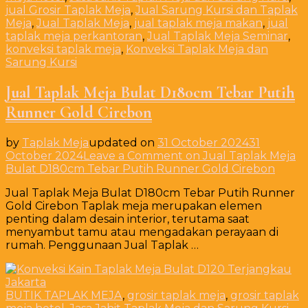
jual Grosir Taplak Meja
,
Jual Sarung Kursi dan Taplak
Meja
,
Jual Taplak Meja
,
jual taplak meja makan
,
jual
taplak meja perkantoran
,
Jual Taplak Meja Seminar
,
konveksi taplak meja
,
Konveksi Taplak Meja dan
Sarung Kursi
Jual Taplak Meja Bulat D180cm Tebar Putih
Runner Gold Cirebon
by
Taplak Meja
updated on
31 October 2024
31
October 2024
Leave a Comment
on Jual Taplak Meja
Bulat D180cm Tebar Putih Runner Gold Cirebon
Jual Taplak Meja Bulat D180cm Tebar Putih Runner
Gold Cirebon Taplak meja merupakan elemen
penting dalam desain interior, terutama saat
menyambut tamu atau mengadakan perayaan di
rumah. Penggunaan Jual Taplak …
BUTIK TAPLAK MEJA
,
grosir taplak meja
,
grosir taplak