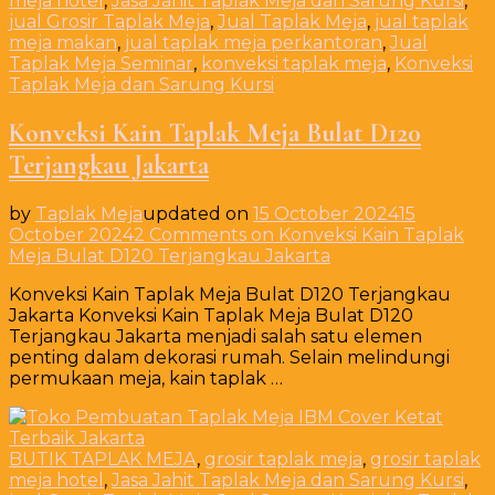
meja hotel
,
Jasa Jahit Taplak Meja dan Sarung Kursi
,
jual Grosir Taplak Meja
,
Jual Taplak Meja
,
jual taplak
meja makan
,
jual taplak meja perkantoran
,
Jual
Taplak Meja Seminar
,
konveksi taplak meja
,
Konveksi
Taplak Meja dan Sarung Kursi
Konveksi Kain Taplak Meja Bulat D120
Terjangkau Jakarta
by
Taplak Meja
updated on
15 October 2024
15
October 2024
2 Comments
on Konveksi Kain Taplak
Meja Bulat D120 Terjangkau Jakarta
Konveksi Kain Taplak Meja Bulat D120 Terjangkau
Jakarta Konveksi Kain Taplak Meja Bulat D120
Terjangkau Jakarta menjadi salah satu elemen
penting dalam dekorasi rumah. Selain melindungi
permukaan meja, kain taplak …
BUTIK TAPLAK MEJA
,
grosir taplak meja
,
grosir taplak
meja hotel
,
Jasa Jahit Taplak Meja dan Sarung Kursi
,