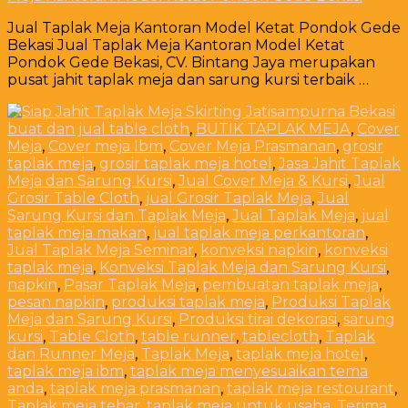
Jual Taplak Meja Kantoran Model Ketat Pondok Gede
Bekasi Jual Taplak Meja Kantoran Model Ketat
Pondok Gede Bekasi, CV. Bintang Jaya merupakan
pusat jahit taplak meja dan sarung kursi terbaik …
buat dan jual table cloth
,
BUTIK TAPLAK MEJA
,
Cover
Meja
,
Cover meja Ibm
,
Cover Meja Prasmanan
,
grosir
taplak meja
,
grosir taplak meja hotel
,
Jasa Jahit Taplak
Meja dan Sarung Kursi
,
Jual Cover Meja & Kursi
,
Jual
Grosir Table Cloth
,
jual Grosir Taplak Meja
,
Jual
Sarung Kursi dan Taplak Meja
,
Jual Taplak Meja
,
jual
taplak meja makan
,
jual taplak meja perkantoran
,
Jual Taplak Meja Seminar
,
konveksi napkin
,
konveksi
taplak meja
,
Konveksi Taplak Meja dan Sarung Kursi
,
napkin
,
Pasar Taplak Meja
,
pembuatan taplak meja
,
pesan napkin
,
produksi taplak meja
,
Produksi Taplak
Meja dan Sarung Kursi
,
Produksi tirai dekorasi
,
sarung
kursi
,
Table Cloth
,
table runner
,
tablecloth
,
Taplak
dan Runner Meja
,
Taplak Meja
,
taplak meja hotel
,
taplak meja ibm
,
taplak meja menyesuaikan tema
anda
,
taplak meja prasmanan
,
taplak meja restourant
,
Taplak meja tebar
,
taplak meja untuk usaha
,
Terima