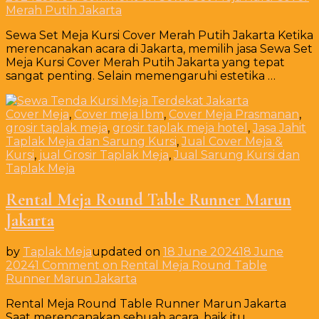
Merah Putih Jakarta
Sewa Set Meja Kursi Cover Merah Putih Jakarta Ketika
merencanakan acara di Jakarta, memilih jasa Sewa Set
Meja Kursi Cover Merah Putih Jakarta yang tepat
sangat penting. Selain memengaruhi estetika …
Cover Meja
,
Cover meja Ibm
,
Cover Meja Prasmanan
,
grosir taplak meja
,
grosir taplak meja hotel
,
Jasa Jahit
Taplak Meja dan Sarung Kursi
,
Jual Cover Meja &
Kursi
,
jual Grosir Taplak Meja
,
Jual Sarung Kursi dan
Taplak Meja
Rental Meja Round Table Runner Marun
Jakarta
by
Taplak Meja
updated on
18 June 2024
18 June
2024
1 Comment
on Rental Meja Round Table
Runner Marun Jakarta
Rental Meja Round Table Runner Marun Jakarta
Saat merencanakan sebuah acara, baik itu