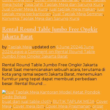
meja hotel
,
Jasa Jahit Taplak Meja dan Sarung Kursi
,
Jual Cover Meja & Kursi
,
jual taplak meja makan
,
jual
taplak meja perkantoran
,
Jual Taplak Meja Seminar
,
Konveksi Taplak Meja dan Sarung Kursi
Rental Round Table Jumbo Free Ongkir
Jakarta Barat
by
Taplak Meja
updated on
6 June 2024
6 June
2024
Leave a Comment
on Rental Round Table
Jumbo Free Ongkir Jakarta Barat
Rental Round Table Jumbo Free Ongkir Jakarta
Barat Saat merencanakan sebuah acara, terutama di
kota yang ramai seperti Jakarta Barat, menemukan
furnitur yang tepat dapat membuat perbedaan
besar. Rental Round …
buat dan jual table cloth
,
BUTIK TAPLAK MEJA
,
Cover
Meja
,
Cover meja Ibm
,
Cover Meja Prasmanan
,
grosir