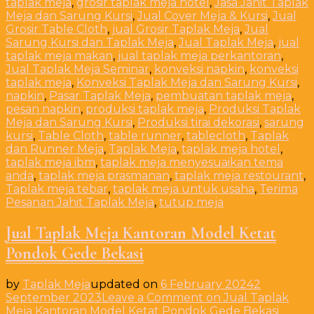
taplak meja
,
grosir taplak meja hotel
,
Jasa Jahit Taplak
Meja dan Sarung Kursi
,
Jual Cover Meja & Kursi
,
Jual
Grosir Table Cloth
,
jual Grosir Taplak Meja
,
Jual
Sarung Kursi dan Taplak Meja
,
Jual Taplak Meja
,
jual
taplak meja makan
,
jual taplak meja perkantoran
,
Jual Taplak Meja Seminar
,
konveksi napkin
,
konveksi
taplak meja
,
Konveksi Taplak Meja dan Sarung Kursi
,
napkin
,
Pasar Taplak Meja
,
pembuatan taplak meja
,
pesan napkin
,
produksi taplak meja
,
Produksi Taplak
Meja dan Sarung Kursi
,
Produksi tirai dekorasi
,
sarung
kursi
,
Table Cloth
,
table runner
,
tablecloth
,
Taplak
dan Runner Meja
,
Taplak Meja
,
taplak meja hotel
,
taplak meja ibm
,
taplak meja menyesuaikan tema
anda
,
taplak meja prasmanan
,
taplak meja restourant
,
Taplak meja tebar
,
taplak meja untuk usaha
,
Terima
Pesanan Jahit Taplak Meja
,
tutup meja
Jual Taplak Meja Kantoran Model Ketat
Pondok Gede Bekasi
by
Taplak Meja
updated on
6 February 2024
2
September 2023
Leave a Comment
on Jual Taplak
Meja Kantoran Model Ketat Pondok Gede Bekasi