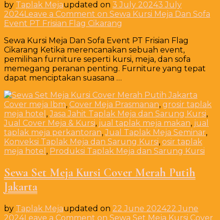
by
Taplak Meja
updated on
3 July 2024
3 July
2024
Leave a Comment
on Sewa Kursi Meja Dan Sofa
Event PT Frisian Flag Cikarang
Sewa Kursi Meja Dan Sofa Event PT Frisian Flag
Cikarang Ketika merencanakan sebuah event,
pemilihan furniture seperti kursi, meja, dan sofa
memegang peranan penting. Furniture yang tepat
dapat menciptakan suasana …
Cover meja Ibm
,
Cover Meja Prasmanan
,
grosir taplak
meja hotel
,
Jasa Jahit Taplak Meja dan Sarung Kursi
,
Jual Cover Meja & Kursi
,
jual taplak meja makan
,
jual
taplak meja perkantoran
,
Jual Taplak Meja Seminar
,
Konveksi Taplak Meja dan Sarung Kursi
,
osir taplak
meja hotel
,
Produksi Taplak Meja dan Sarung Kursi
Sewa Set Meja Kursi Cover Merah Putih
Jakarta
by
Taplak Meja
updated on
22 June 2024
22 June
2024
Leave a Comment
on Sewa Set Meja Kursi Cover