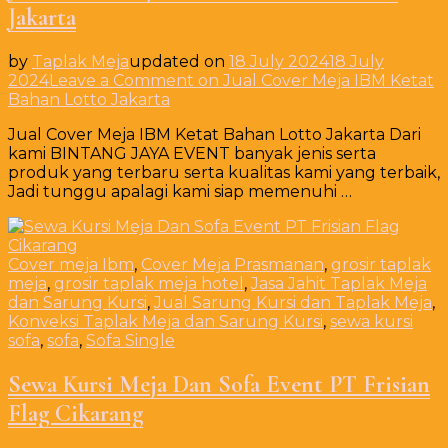
Jakarta
by
Taplak Meja
updated on
18 July 2024
18 July
2024
Leave a Comment
on Jual Cover Meja IBM Ketat
Bahan Lotto Jakarta
Jual Cover Meja IBM Ketat Bahan Lotto Jakarta Dari
kami BINTANG JAYA EVENT banyak jenis serta
produk yang terbaru serta kualitas kami yang terbaik,
Jadi tunggu apalagi kami siap memenuhi …
Cover meja Ibm
,
Cover Meja Prasmanan
,
grosir taplak
meja
,
grosir taplak meja hotel
,
Jasa Jahit Taplak Meja
dan Sarung Kursi
,
Jual Sarung Kursi dan Taplak Meja
,
Konveksi Taplak Meja dan Sarung Kursi
,
sewa kursi
sofa
,
sofa
,
Sofa Single
Sewa Kursi Meja Dan Sofa Event PT Frisian
Flag Cikarang