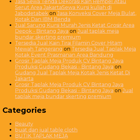
Jasa Sewa Tenda Dekorasi Kain Rempel Atau
Serut Area JakartaSewa Kursi kuliah di
Jabodetabek
on
Jasa Konveksi Cover Meja Bulat,
Kotak Dan IBM Benda
Jual Sarung Kursi Murah Jenis Ketat Grosir Area
Depok - Bintang Jaya
on
Jual taplak meja
bundar skerting premium
Tersedia Jual Kain Tirai Filamin Cover Hitam
Mewah Tangerang
on
Tersedia Jual Taplak Meja
Kotak Event Prasmanan Area Bandung
Grosir Taplak Meja Produk CV Bintang Jaya
Produksi Gudang Bekasi - Bintang Jaya
on
Gudang Jual Taplak Meja Kotak Jenis Ketat Di
Jakarta
Grosir Taplak Meja Produk CV Bintang Jaya
Produksi Gudang Bekasi - Bintang Jaya
on
Jual
taplak meja bundar skerting premium
Categories
Beauty
buat dan jual table cloth
BUTIK TAPLAK MEJA