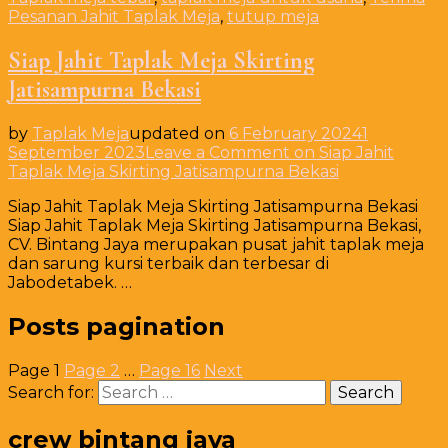
Pesanan Jahit Taplak Meja
,
tutup meja
Siap Jahit Taplak Meja Skirting
Jatisampurna Bekasi
by
Taplak Meja
updated on
6 February 2024
1
September 2023
Leave a Comment
on Siap Jahit
Taplak Meja Skirting Jatisampurna Bekasi
Siap Jahit Taplak Meja Skirting Jatisampurna Bekasi
Siap Jahit Taplak Meja Skirting Jatisampurna Bekasi,
CV. Bintang Jaya merupakan pusat jahit taplak meja
dan sarung kursi terbaik dan terbesar di
Jabodetabek. …
Posts pagination
Page
1
Page
2
…
Page
16
Next
Search for:
crew bintang jaya