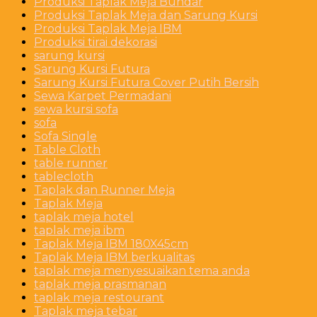
Produksi Taplak Meja Bundar
Produksi Taplak Meja dan Sarung Kursi
Produksi Taplak Meja IBM
Produksi tirai dekorasi
sarung kursi
Sarung Kursi Futura
Sarung Kursi Futura Cover Putih Bersih
Sewa Karpet Permadani
sewa kursi sofa
sofa
Sofa Single
Table Cloth
table runner
tablecloth
Taplak dan Runner Meja
Taplak Meja
taplak meja hotel
taplak meja ibm
Taplak Meja IBM 180X45cm
Taplak Meja IBM berkualitas
taplak meja menyesuaikan tema anda
taplak meja prasmanan
taplak meja restourant
Taplak meja tebar