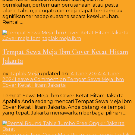
pernikahan, pertemuan perusahaan, atau pesta
ulang tahun, pengaturan meja dapat berdampak
signifikan terhadap suasana secara keseluruhan.
Rental …
Cover meja Ibm
,
taplak meja ibm
Tempat Sewa Meja Ibm Cover Ketat Hitam
Jakarta
by
Taplak Meja
updated on
14 June 2024
14 June
2024
Leave a Comment
on Tempat Sewa Meja Ibm
Cover Ketat Hitam Jakarta
Tempat Sewa Meja Ibm Cover Ketat Hitam Jakarta
Apabila Anda sedang mencari Tempat Sewa Meja Ibm
Cover Ketat Hitam Jakarta, Anda datang ke tempat
yang tepat. Jakarta menawarkan berbagai pilihan …
Cover meja Ibm
,
Cover Meja Prasmanan
,
grosir taplak