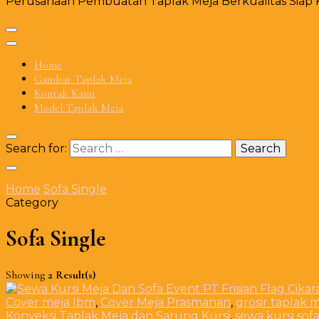
Perusahaan Pembuatan Taplak Meja Berkualitas Siap Ki
Home
Gambar Taplak Meja
Kontak Kami
Model Taplak Meja
Search for:
Home
Sofa Single
Category
Sofa Single
Showing
2 Result(s)
Cover meja Ibm
,
Cover Meja Prasmanan
,
grosir taplak 
Konveksi Taplak Meja dan Sarung Kursi
,
sewa kursi sof