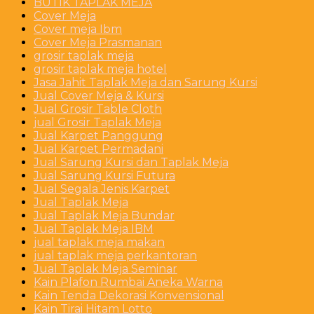
BUTIK TAPLAK MEJA
Cover Meja
Cover meja Ibm
Cover Meja Prasmanan
grosir taplak meja
grosir taplak meja hotel
Jasa Jahit Taplak Meja dan Sarung Kursi
Jual Cover Meja & Kursi
Jual Grosir Table Cloth
jual Grosir Taplak Meja
Jual Karpet Panggung
Jual Karpet Permadani
Jual Sarung Kursi dan Taplak Meja
Jual Sarung Kursi Futura
Jual Segala Jenis Karpet
Jual Taplak Meja
Jual Taplak Meja Bundar
Jual Taplak Meja IBM
jual taplak meja makan
jual taplak meja perkantoran
Jual Taplak Meja Seminar
Kain Plafon Rumbai Aneka Warna
Kain Tenda Dekorasi Konvensional
Kain Tirai Hitam Lotto