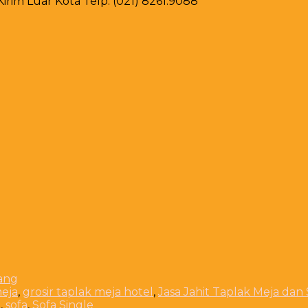
rim Luar Kota Telp. (021) 8261.9088
meja
,
grosir taplak meja hotel
,
Jasa Jahit Taplak Meja dan
a
,
sofa
,
Sofa Single