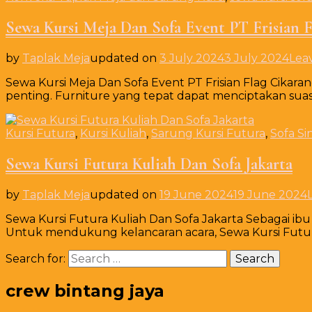
Sewa Kursi Meja Dan Sofa Event PT Frisian 
by
Taplak Meja
updated on
3 July 2024
3 July 2024
Lea
Sewa Kursi Meja Dan Sofa Event PT Frisian Flag Cikar
penting. Furniture yang tepat dapat menciptakan sua
Kursi Futura
,
Kursi Kuliah
,
Sarung Kursi Futura
,
Sofa Si
Sewa Kursi Futura Kuliah Dan Sofa Jakarta
by
Taplak Meja
updated on
19 June 2024
19 June 2024
Sewa Kursi Futura Kuliah Dan Sofa Jakarta Sebagai ibu 
Untuk mendukung kelancaran acara, Sewa Kursi Futu
Search for:
crew bintang jaya