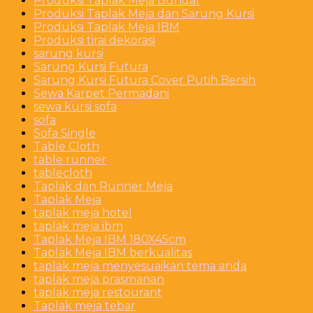
Produksi Taplak Meja Bundar
Produksi Taplak Meja dan Sarung Kursi
Produksi Taplak Meja IBM
Produksi tirai dekorasi
sarung kursi
Sarung Kursi Futura
Sarung Kursi Futura Cover Putih Bersih
Sewa Karpet Permadani
sewa kursi sofa
sofa
Sofa Single
Table Cloth
table runner
tablecloth
Taplak dan Runner Meja
Taplak Meja
taplak meja hotel
taplak meja ibm
Taplak Meja IBM 180X45cm
Taplak Meja IBM berkualitas
taplak meja menyesuaikan tema anda
taplak meja prasmanan
taplak meja restourant
Taplak meja tebar