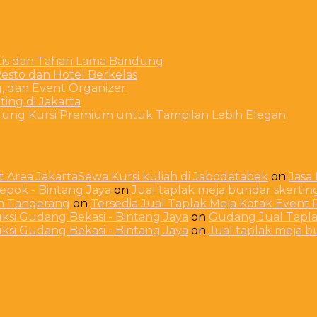
stis dan Tahan Lama Bandung
esto dan Hotel Berkelas
g, dan Event Organizer
ing di Jakarta
arung Kursi Premium untuk Tampilan Lebih Elegan
 Area JakartaSewa Kursi kuliah di Jabodetabek
on
Jasa
Depok - Bintang Jaya
on
Jual taplak meja bundar skerti
ah Tangerang
on
Tersedia Jual Taplak Meja Kotak Even
ksi Gudang Bekasi - Bintang Jaya
on
Gudang Jual Taplak
ksi Gudang Bekasi - Bintang Jaya
on
Jual taplak meja 