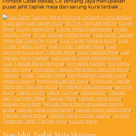
Pondok Gede Bekasi, CV. Bintang Jaya merupakan
pusat jahit taplak meja dan sarung kursi terbaik …
buat dan jual table cloth
,
BUTIK TAPLAK MEJA
,
Cover
Meja
,
Cover meja Ibm
,
Cover Meja Prasmanan
,
grosir
taplak meja
,
grosir taplak meja hotel
,
Jasa Jahit Taplak
Meja dan Sarung Kursi
,
Jual Cover Meja & Kursi
,
Jual
Grosir Table Cloth
,
jual Grosir Taplak Meja
,
Jual
Sarung Kursi dan Taplak Meja
,
Jual Taplak Meja
,
jual
taplak meja makan
,
jual taplak meja perkantoran
,
Jual Taplak Meja Seminar
,
konveksi napkin
,
konveksi
taplak meja
,
Konveksi Taplak Meja dan Sarung Kursi
,
napkin
,
Pasar Taplak Meja
,
pembuatan taplak meja
,
pesan napkin
,
produksi taplak meja
,
Produksi Taplak
Meja dan Sarung Kursi
,
Produksi tirai dekorasi
,
sarung
kursi
,
Table Cloth
,
table runner
,
tablecloth
,
Taplak
dan Runner Meja
,
Taplak Meja
,
taplak meja hotel
,
taplak meja ibm
,
taplak meja menyesuaikan tema
anda
,
taplak meja prasmanan
,
taplak meja restourant
,
Taplak meja tebar
,
taplak meja untuk usaha
,
Terima
Pesanan Jahit Taplak Meja
,
tutup meja
Siap Jahit Taplak Meja Skirting