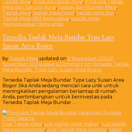
Taplak Meja
,
produksi taplak meja
,
Produksi Taplak
Meja dan Sarung Kursi
,
Taplak dan Runner Meja
,
Taplak Meja
,
taplak meja hotel
,
taplak meja ibm
,
Taplak Meja IBM berkualitas
,
taplak meja
menyesuaikan tema anda
Tersedia Taplak Meja Bundar Type Lazy
Susan Area Bogor
by
Taplak Meja
updated on
2 November 2024
2
November 2024
Leave a Comment
on Tersedia Taplak
Meja Bundar Type Lazy Susan Area Bogor
Tersedia Taplak Meja Bundar Type Lazy Susan Area
Bogor Jika Anda sedang mencari cara unik untuk
meningkatkan pengalaman bersantap di rumah
Anda, pertimbangkan untuk berinvestasi pada
Tersedia Taplak Meja Bundar …
Jual Taplak Meja
,
jual taplak meja makan
,
jual taplak
meja perkantoran
,
Jual Taplak Meja Seminar
,
table