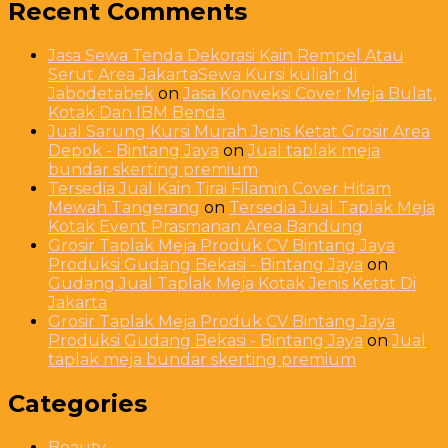
Recent Comments
Jasa Sewa Tenda Dekorasi Kain Rempel Atau
Serut Area JakartaSewa Kursi kuliah di
Jabodetabek
on
Jasa Konveksi Cover Meja Bulat,
Kotak Dan IBM Benda
Jual Sarung Kursi Murah Jenis Ketat Grosir Area
Depok - Bintang Jaya
on
Jual taplak meja
bundar skerting premium
Tersedia Jual Kain Tirai Filamin Cover Hitam
Mewah Tangerang
on
Tersedia Jual Taplak Meja
Kotak Event Prasmanan Area Bandung
Grosir Taplak Meja Produk CV Bintang Jaya
Produksi Gudang Bekasi - Bintang Jaya
on
Gudang Jual Taplak Meja Kotak Jenis Ketat Di
Jakarta
Grosir Taplak Meja Produk CV Bintang Jaya
Produksi Gudang Bekasi - Bintang Jaya
on
Jual
taplak meja bundar skerting premium
Categories
Beauty