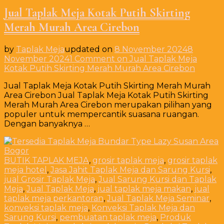
Jual Taplak Meja Kotak Putih Skirting
Merah Murah Area Cirebon
by
Taplak Meja
updated on
8 November 2024
8
November 2024
1 Comment
on Jual Taplak Meja
Kotak Putih Skirting Merah Murah Area Cirebon
Jual Taplak Meja Kotak Putih Skirting Merah Murah
Area Cirebon Jual Taplak Meja Kotak Putih Skirting
Merah Murah Area Cirebon merupakan pilihan yang
populer untuk mempercantik suasana ruangan.
Dengan banyaknya …
BUTIK TAPLAK MEJA
,
grosir taplak meja
,
grosir taplak
meja hotel
,
Jasa Jahit Taplak Meja dan Sarung Kursi
,
jual Grosir Taplak Meja
,
Jual Sarung Kursi dan Taplak
Meja
,
Jual Taplak Meja
,
jual taplak meja makan
,
jual
taplak meja perkantoran
,
Jual Taplak Meja Seminar
,
konveksi taplak meja
,
Konveksi Taplak Meja dan
Sarung Kursi
,
pembuatan taplak meja
,
Produk