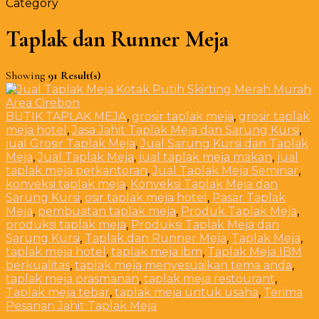
Category
Taplak dan Runner Meja
Showing
91 Result(s)
BUTIK TAPLAK MEJA
,
grosir taplak meja
,
grosir taplak
meja hotel
,
Jasa Jahit Taplak Meja dan Sarung Kursi
,
jual Grosir Taplak Meja
,
Jual Sarung Kursi dan Taplak
Meja
,
Jual Taplak Meja
,
jual taplak meja makan
,
jual
taplak meja perkantoran
,
Jual Taplak Meja Seminar
,
konveksi taplak meja
,
Konveksi Taplak Meja dan
Sarung Kursi
,
osir taplak meja hotel
,
Pasar Taplak
Meja
,
pembuatan taplak meja
,
Produk Taplak Meja
,
produksi taplak meja
,
Produksi Taplak Meja dan
Sarung Kursi
,
Taplak dan Runner Meja
,
Taplak Meja
,
taplak meja hotel
,
taplak meja ibm
,
Taplak Meja IBM
berkualitas
,
taplak meja menyesuaikan tema anda
,
taplak meja prasmanan
,
taplak meja restourant
,
Taplak meja tebar
,
taplak meja untuk usaha
,
Terima
Pesanan Jahit Taplak Meja