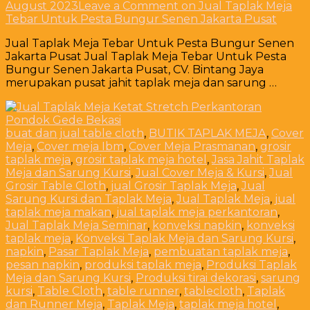
August 2023
Leave a Comment
on Jual Taplak Meja
Tebar Untuk Pesta Bungur Senen Jakarta Pusat
Jual Taplak Meja Tebar Untuk Pesta Bungur Senen
Jakarta Pusat Jual Taplak Meja Tebar Untuk Pesta
Bungur Senen Jakarta Pusat, CV. Bintang Jaya
merupakan pusat jahit taplak meja dan sarung …
buat dan jual table cloth
,
BUTIK TAPLAK MEJA
,
Cover
Meja
,
Cover meja Ibm
,
Cover Meja Prasmanan
,
grosir
taplak meja
,
grosir taplak meja hotel
,
Jasa Jahit Taplak
Meja dan Sarung Kursi
,
Jual Cover Meja & Kursi
,
Jual
Grosir Table Cloth
,
jual Grosir Taplak Meja
,
Jual
Sarung Kursi dan Taplak Meja
,
Jual Taplak Meja
,
jual
taplak meja makan
,
jual taplak meja perkantoran
,
Jual Taplak Meja Seminar
,
konveksi napkin
,
konveksi
taplak meja
,
Konveksi Taplak Meja dan Sarung Kursi
,
napkin
,
Pasar Taplak Meja
,
pembuatan taplak meja
,
pesan napkin
,
produksi taplak meja
,
Produksi Taplak
Meja dan Sarung Kursi
,
Produksi tirai dekorasi
,
sarung
kursi
,
Table Cloth
,
table runner
,
tablecloth
,
Taplak
dan Runner Meja
,
Taplak Meja
,
taplak meja hotel
,