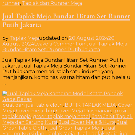
runner
,
Taplak dan Runner Meja
Jual Taplak Meja Bundar Hitam Set Runner
Putih Jakarta
by
Taplak Meja
updated on
20 August 2024
20
August 2024
Leave a Comment
on Jual Taplak Meja
Bundar Hitam Set Runner Putih Jakarta
Jual Taplak Meja Bundar Hitam Set Runner Putih
Jakarta Jual Taplak Meja Bundar Hitam Set Runner
Putih Jakarta menjadi salah satu industri yang
menjanjikan. Kombinasi warna hitam dan putih selalu
…
buat dan jual table cloth
,
BUTIK TAPLAK MEJA
,
Cover
Meja
,
Cover meja Ibm
,
Cover Meja Prasmanan
,
grosir
taplak meja
,
grosir taplak meja hotel
,
Jasa Jahit Taplak
Meja dan Sarung Kursi
,
Jual Cover Meja & Kursi
,
Jual
Grosir Table Cloth
,
jual Grosir Taplak Meja
,
Jual
Sarung Kursi dan Taplak Meja
,
Jual Taplak Meja
,
jual