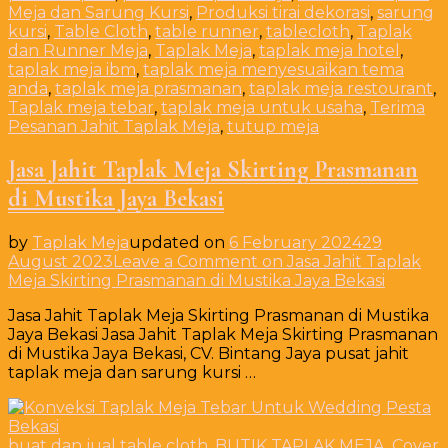
Meja dan Sarung Kursi
,
Produksi tirai dekorasi
,
sarung
kursi
,
Table Cloth
,
table runner
,
tablecloth
,
Taplak
dan Runner Meja
,
Taplak Meja
,
taplak meja hotel
,
taplak meja ibm
,
taplak meja menyesuaikan tema
anda
,
taplak meja prasmanan
,
taplak meja restourant
,
Taplak meja tebar
,
taplak meja untuk usaha
,
Terima
Pesanan Jahit Taplak Meja
,
tutup meja
Jasa Jahit Taplak Meja Skirting Prasmanan
di Mustika Jaya Bekasi
by
Taplak Meja
updated on
6 February 2024
29
August 2023
Leave a Comment
on Jasa Jahit Taplak
Meja Skirting Prasmanan di Mustika Jaya Bekasi
Jasa Jahit Taplak Meja Skirting Prasmanan di Mustika
Jaya Bekasi Jasa Jahit Taplak Meja Skirting Prasmanan
di Mustika Jaya Bekasi, CV. Bintang Jaya pusat jahit
taplak meja dan sarung kursi …
buat dan jual table cloth
,
BUTIK TAPLAK MEJA
,
Cover