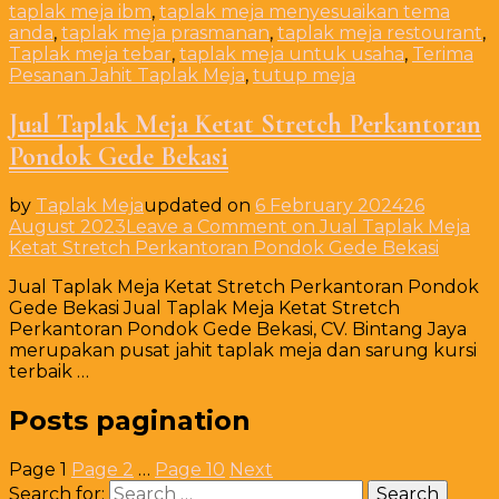
taplak meja ibm
,
taplak meja menyesuaikan tema
anda
,
taplak meja prasmanan
,
taplak meja restourant
,
Taplak meja tebar
,
taplak meja untuk usaha
,
Terima
Pesanan Jahit Taplak Meja
,
tutup meja
Jual Taplak Meja Ketat Stretch Perkantoran
Pondok Gede Bekasi
by
Taplak Meja
updated on
6 February 2024
26
August 2023
Leave a Comment
on Jual Taplak Meja
Ketat Stretch Perkantoran Pondok Gede Bekasi
Jual Taplak Meja Ketat Stretch Perkantoran Pondok
Gede Bekasi Jual Taplak Meja Ketat Stretch
Perkantoran Pondok Gede Bekasi, CV. Bintang Jaya
merupakan pusat jahit taplak meja dan sarung kursi
terbaik …
Posts pagination
Page
1
Page
2
…
Page
10
Next
Search for: