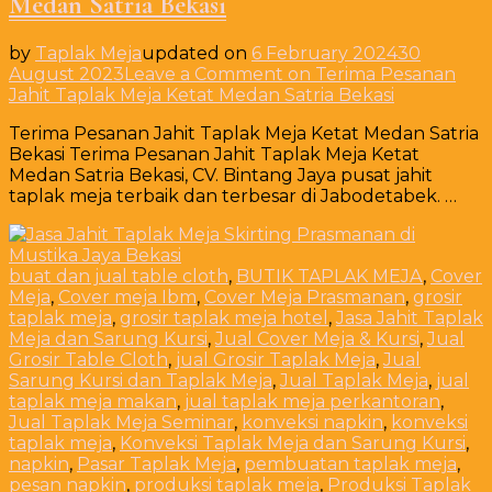
Medan Satria Bekasi
by
Taplak Meja
updated on
6 February 2024
30
August 2023
Leave a Comment
on Terima Pesanan
Jahit Taplak Meja Ketat Medan Satria Bekasi
Terima Pesanan Jahit Taplak Meja Ketat Medan Satria
Bekasi Terima Pesanan Jahit Taplak Meja Ketat
Medan Satria Bekasi, CV. Bintang Jaya pusat jahit
taplak meja terbaik dan terbesar di Jabodetabek. …
buat dan jual table cloth
,
BUTIK TAPLAK MEJA
,
Cover
Meja
,
Cover meja Ibm
,
Cover Meja Prasmanan
,
grosir
taplak meja
,
grosir taplak meja hotel
,
Jasa Jahit Taplak
Meja dan Sarung Kursi
,
Jual Cover Meja & Kursi
,
Jual
Grosir Table Cloth
,
jual Grosir Taplak Meja
,
Jual
Sarung Kursi dan Taplak Meja
,
Jual Taplak Meja
,
jual
taplak meja makan
,
jual taplak meja perkantoran
,
Jual Taplak Meja Seminar
,
konveksi napkin
,
konveksi
taplak meja
,
Konveksi Taplak Meja dan Sarung Kursi
,
napkin
,
Pasar Taplak Meja
,
pembuatan taplak meja
,
pesan napkin
,
produksi taplak meja
,
Produksi Taplak