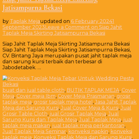
Jatisampurna Bekasi
by
Taplak Meja
updated on
6 February 2024
1
September 2023
Leave a Comment
on Siap Jahit
Taplak Meja Skirting Jatisampurna Bekasi
Siap Jahit Taplak Meja Skirting Jatisampurna Bekasi
Siap Jahit Taplak Meja Skirting Jatisampurna Bekasi,
CV. Bintang Jaya merupakan pusat jahit taplak meja
dan sarung kursi terbaik dan terbesar di
Jabodetabek. …
buat dan jual table cloth
,
BUTIK TAPLAK MEJA
,
Cover
Meja
,
Cover meja Ibm
,
Cover Meja Prasmanan
,
grosir
taplak meja
,
grosir taplak meja hotel
,
Jasa Jahit Taplak
Meja dan Sarung Kursi
,
Jual Cover Meja & Kursi
,
Jual
Grosir Table Cloth
,
jual Grosir Taplak Meja
,
Jual
Sarung Kursi dan Taplak Meja
,
Jual Taplak Meja
,
jual
taplak meja makan
,
jual taplak meja perkantoran
,
Jual Taplak Meja Seminar
,
konveksi napkin
,
konveksi
taplak meja
,
Konveksi Taplak Meja dan Sarung Kursi
,