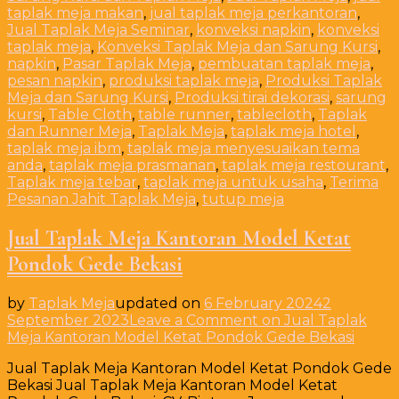
taplak meja makan
,
jual taplak meja perkantoran
,
Jual Taplak Meja Seminar
,
konveksi napkin
,
konveksi
taplak meja
,
Konveksi Taplak Meja dan Sarung Kursi
,
napkin
,
Pasar Taplak Meja
,
pembuatan taplak meja
,
pesan napkin
,
produksi taplak meja
,
Produksi Taplak
Meja dan Sarung Kursi
,
Produksi tirai dekorasi
,
sarung
kursi
,
Table Cloth
,
table runner
,
tablecloth
,
Taplak
dan Runner Meja
,
Taplak Meja
,
taplak meja hotel
,
taplak meja ibm
,
taplak meja menyesuaikan tema
anda
,
taplak meja prasmanan
,
taplak meja restourant
,
Taplak meja tebar
,
taplak meja untuk usaha
,
Terima
Pesanan Jahit Taplak Meja
,
tutup meja
Jual Taplak Meja Kantoran Model Ketat
Pondok Gede Bekasi
by
Taplak Meja
updated on
6 February 2024
2
September 2023
Leave a Comment
on Jual Taplak
Meja Kantoran Model Ketat Pondok Gede Bekasi
Jual Taplak Meja Kantoran Model Ketat Pondok Gede
Bekasi Jual Taplak Meja Kantoran Model Ketat