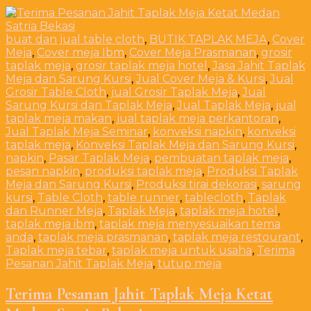
buat dan jual table cloth
,
BUTIK TAPLAK MEJA
,
Cover
Meja
,
Cover meja Ibm
,
Cover Meja Prasmanan
,
grosir
taplak meja
,
grosir taplak meja hotel
,
Jasa Jahit Taplak
Meja dan Sarung Kursi
,
Jual Cover Meja & Kursi
,
Jual
Grosir Table Cloth
,
jual Grosir Taplak Meja
,
Jual
Sarung Kursi dan Taplak Meja
,
Jual Taplak Meja
,
jual
taplak meja makan
,
jual taplak meja perkantoran
,
Jual Taplak Meja Seminar
,
konveksi napkin
,
konveksi
taplak meja
,
Konveksi Taplak Meja dan Sarung Kursi
,
napkin
,
Pasar Taplak Meja
,
pembuatan taplak meja
,
pesan napkin
,
produksi taplak meja
,
Produksi Taplak
Meja dan Sarung Kursi
,
Produksi tirai dekorasi
,
sarung
kursi
,
Table Cloth
,
table runner
,
tablecloth
,
Taplak
dan Runner Meja
,
Taplak Meja
,
taplak meja hotel
,
taplak meja ibm
,
taplak meja menyesuaikan tema
anda
,
taplak meja prasmanan
,
taplak meja restourant
,
Taplak meja tebar
,
taplak meja untuk usaha
,
Terima
Pesanan Jahit Taplak Meja
,
tutup meja
Terima Pesanan Jahit Taplak Meja Ketat