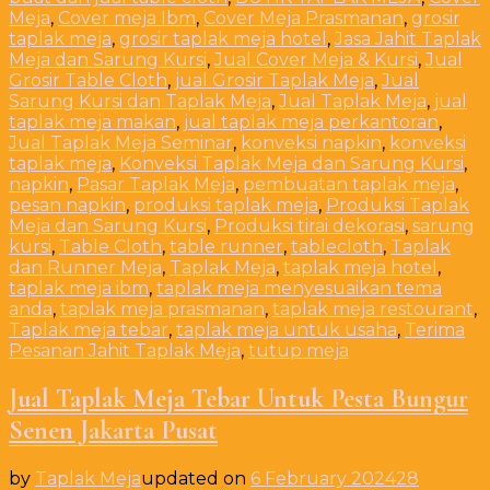
Meja
,
Cover meja Ibm
,
Cover Meja Prasmanan
,
grosir
taplak meja
,
grosir taplak meja hotel
,
Jasa Jahit Taplak
Meja dan Sarung Kursi
,
Jual Cover Meja & Kursi
,
Jual
Grosir Table Cloth
,
jual Grosir Taplak Meja
,
Jual
Sarung Kursi dan Taplak Meja
,
Jual Taplak Meja
,
jual
taplak meja makan
,
jual taplak meja perkantoran
,
Jual Taplak Meja Seminar
,
konveksi napkin
,
konveksi
taplak meja
,
Konveksi Taplak Meja dan Sarung Kursi
,
napkin
,
Pasar Taplak Meja
,
pembuatan taplak meja
,
pesan napkin
,
produksi taplak meja
,
Produksi Taplak
Meja dan Sarung Kursi
,
Produksi tirai dekorasi
,
sarung
kursi
,
Table Cloth
,
table runner
,
tablecloth
,
Taplak
dan Runner Meja
,
Taplak Meja
,
taplak meja hotel
,
taplak meja ibm
,
taplak meja menyesuaikan tema
anda
,
taplak meja prasmanan
,
taplak meja restourant
,
Taplak meja tebar
,
taplak meja untuk usaha
,
Terima
Pesanan Jahit Taplak Meja
,
tutup meja
Jual Taplak Meja Tebar Untuk Pesta Bungur
Senen Jakarta Pusat
by
Taplak Meja
updated on
6 February 2024
28