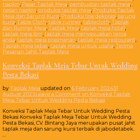
napkin
,
Pasar Taplak Meja
,
pembuatan taplak meja
,
pesan napkin
,
produksi taplak meja
,
Produksi Taplak
Meja dan Sarung Kursi
,
Produksi tirai dekorasi
,
sarung
kursi
,
Table Cloth
,
table runner
,
tablecloth
,
Taplak
dan Runner Meja
,
Taplak Meja
,
taplak meja hotel
,
taplak meja ibm
,
taplak meja menyesuaikan tema
anda
,
taplak meja prasmanan
,
taplak meja restourant
,
Taplak meja tebar
,
taplak meja untuk usaha
,
Terima
Pesanan Jahit Taplak Meja
Konveksi Taplak Meja Tebar Untuk Wedding
Pesta Bekasi
by
Taplak Meja
updated on
6 February 2024
31
August 2023
Leave a Comment
on Konveksi Taplak
Meja Tebar Untuk Wedding Pesta Bekasi
Konveksi Taplak Meja Tebar Untuk Wedding Pesta
Bekasi Konveksi Taplak Meja Tebar Untuk Wedding
Pesta Bekasi, CV. Bintang Jaya merupakan pusat jahit
taplak meja dan sarung kursi terbaik di jabodetabek.
…