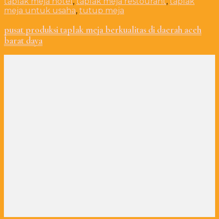
taplak meja hotel
,
taplak meja restourant
,
taplak
meja untuk usaha
,
tutup meja
pusat produksi taplak meja berkualitas di daerah aceh
barat daya