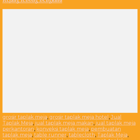
grosir taplak meja
,
grosir taplak meja hotel
,
Jual
Taplak Meja
,
jual taplak meja makan
,
jual taplak meja
perkantoran
,
konveksi taplak meja
,
pembuatan
taplak meja
,
table runner
,
tablecloth
,
Taplak Meja
,