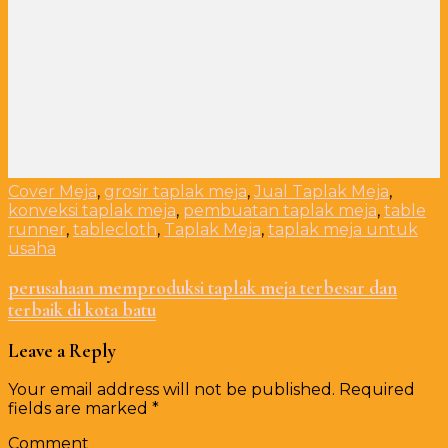
Cover Meja
,
grosir taplak meja
,
Jual Taplak Meja
,
konveksi taplak meja
,
pembuatan taplak meja
,
table
runner
,
tablecloth
,
Taplak Meja
,
taplak meja untuk
usaha
perusahaan memproduksi taplak meja terbesar dan
terbaik di kota batu
Leave a Reply
Your email address will not be published.
Required
fields are marked
*
Comment