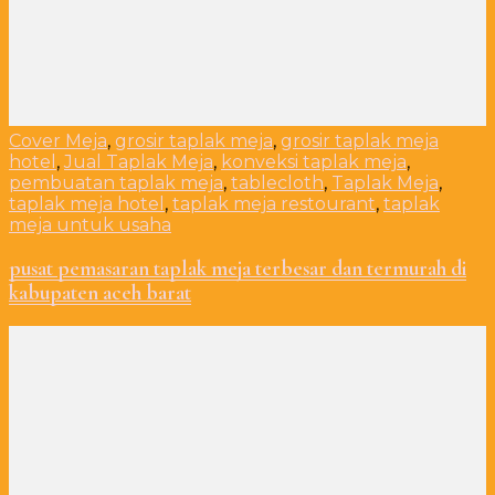
Cover Meja
,
grosir taplak meja
,
grosir taplak meja
hotel
,
Jual Taplak Meja
,
konveksi taplak meja
,
pembuatan taplak meja
,
tablecloth
,
Taplak Meja
,
taplak meja hotel
,
taplak meja restourant
,
taplak
meja untuk usaha
pusat pemasaran taplak meja terbesar dan termurah di
kabupaten aceh barat