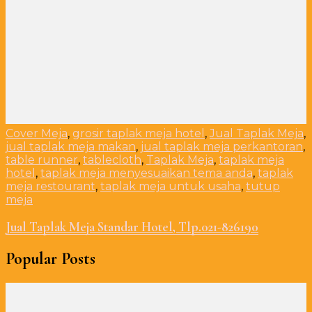
Cover Meja
,
grosir taplak meja hotel
,
Jual Taplak Meja
,
jual taplak meja makan
,
jual taplak meja perkantoran
,
table runner
,
tablecloth
,
Taplak Meja
,
taplak meja
hotel
,
taplak meja menyesuaikan tema anda
,
taplak
meja restourant
,
taplak meja untuk usaha
,
tutup
meja
Jual Taplak Meja Standar Hotel, Tlp.021-826190
Popular Posts