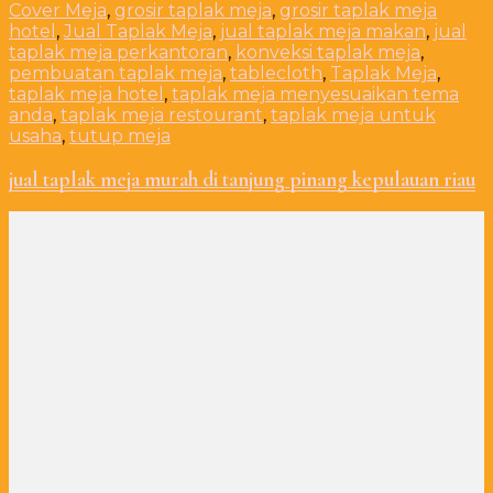
Cover Meja
,
grosir taplak meja
,
grosir taplak meja
hotel
,
Jual Taplak Meja
,
jual taplak meja makan
,
jual
taplak meja perkantoran
,
konveksi taplak meja
,
pembuatan taplak meja
,
tablecloth
,
Taplak Meja
,
taplak meja hotel
,
taplak meja menyesuaikan tema
anda
,
taplak meja restourant
,
taplak meja untuk
usaha
,
tutup meja
jual taplak meja murah di tanjung pinang kepulauan riau