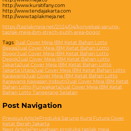
http://www.kursitifany.com
http://www.tendajakarta.com
http://www.taplakmeja.net
https://taplakmeja.net/2024/04/konvekasi-sarung-
taplak-meja-ibm-strech-putih-area-bogor
Tags:
Jual Cover Meja IBM Ketat Bahan Lotto
Bekasi
Jual Cover Meja IBM Ketat Bahan Lotto
Bogor
Jual Cover Meja IBM Ketat Bahan Lotto
Depok
Jual Cover Meja IBM Ketat Bahan Lotto
Jakarta
Jual Cover Meja IBM Ketat Bahan Lotto
Jakarta Utara
Jual Cover Meja IBM Ketat Bahan Lotto
Karawang
Jual Cover Meja IBM Ketat Bahan Lotto
Karawang Kawasan Indsutri
Jual Cover Meja IBM Ketat
Bahan Lotto Purwakarta
Jual Cover Meja IBM Ketat
Bahan Lotto Tangerang Selatan
Post Navigation
Previous Article
Produksi Sarung Kursi Futura Cover
Ketat Bersih Jakarta
Next Article
Perusahaan produksi taplak meja