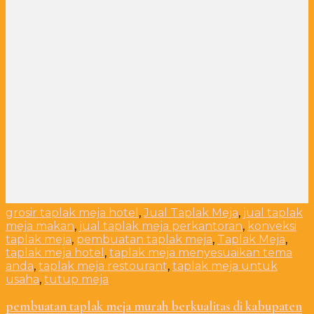
grosir taplak meja hotel
,
Jual Taplak Meja
,
jual taplak
meja makan
,
jual taplak meja perkantoran
,
konveksi
taplak meja
,
pembuatan taplak meja
,
Taplak Meja
,
taplak meja hotel
,
taplak meja menyesuaikan tema
anda
,
taplak meja restourant
,
taplak meja untuk
usaha
,
tutup meja
pembuatan taplak meja murah berkualitas di kabupaten