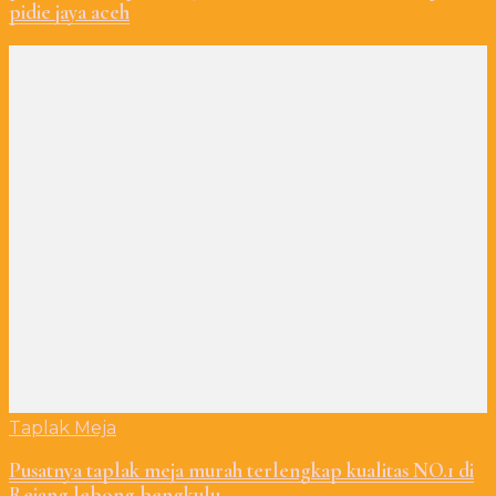
pidie jaya aceh
Taplak Meja
Pusatnya taplak meja murah terlengkap kualitas NO.1 di
Rejang lebong bengkulu