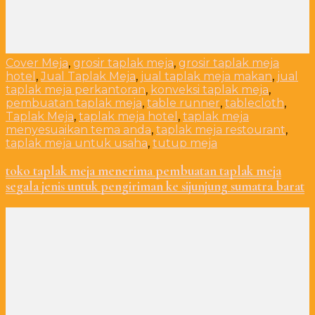
Cover Meja
,
grosir taplak meja
,
grosir taplak meja
hotel
,
Jual Taplak Meja
,
jual taplak meja makan
,
jual
taplak meja perkantoran
,
konveksi taplak meja
,
pembuatan taplak meja
,
table runner
,
tablecloth
,
Taplak Meja
,
taplak meja hotel
,
taplak meja
menyesuaikan tema anda
,
taplak meja restourant
,
taplak meja untuk usaha
,
tutup meja
toko taplak meja menerima pembuatan taplak meja
segala jenis untuk pengiriman ke sijunjung sumatra barat