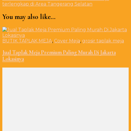
terlengkap di Area Tangerang Selatan
You may also like...
BUTIK TAPLAK MEJA
,
Cover Meja
,
grosir taplak meja
Jual Taplak Meja Premium Paling Murah Di Jakarta
Lokasinya