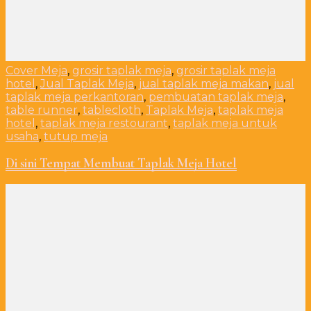
Cover Meja
,
grosir taplak meja
,
grosir taplak meja
hotel
,
Jual Taplak Meja
,
jual taplak meja makan
,
jual
taplak meja perkantoran
,
pembuatan taplak meja
,
table runner
,
tablecloth
,
Taplak Meja
,
taplak meja
hotel
,
taplak meja restourant
,
taplak meja untuk
usaha
,
tutup meja
Di sini Tempat Membuat Taplak Meja Hotel