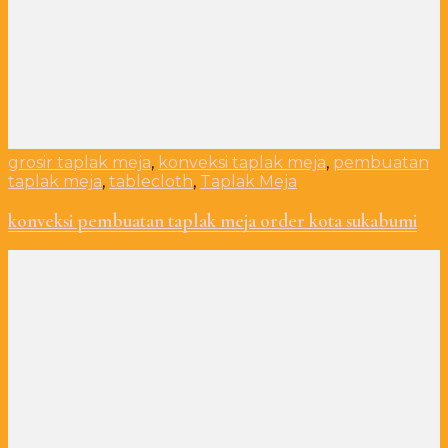
grosir taplak meja
,
konveksi taplak meja
,
pembuatan
taplak meja
,
tablecloth
,
Taplak Meja
konveksi pembuatan taplak meja order kota sukabumi