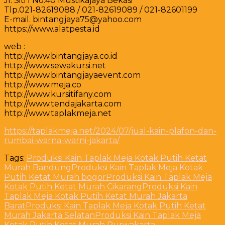
Jl. Siti I No.40 Mustikajaya Bekasi
Tlp.021-82619088 / 021-82619089 / 021-82601199
E-mail. bintangjaya75@yahoo.com
https://www.alatpesta.id
web :
http://www.bintangjaya.co.id
http://www.sewakursi.net
http://www.bintangjayaevent.com
http://www.meja.co
http://www.kursitifany.com
http://www.tendajakarta.com
http://www.taplakmeja.net
https://taplakmeja.net/2024/07/jual-kain-plafon-dan-
rumbai-warna-warni-jakarta/
Tags:
Produksi Kain Taplak Meja Kotak Putih Ketat
Murah Bandung
Produksi Kain Taplak Meja Kotak
Putih Ketat Murah bogor
Produksi Kain Taplak Meja
Kotak Putih Ketat Murah Cikarang
Produksi Kain
Taplak Meja Kotak Putih Ketat Murah Jakarta
Barat
Produksi Kain Taplak Meja Kotak Putih Ketat
Murah Jakarta Selatan
Produksi Kain Taplak Meja
Kotak Putih Ketat Murah Purwakarta