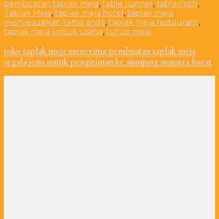
pembuatan taplak meja
,
table runner
,
tablecloth
,
Taplak Meja
,
taplak meja hotel
,
taplak meja
menyesuaikan tema anda
,
taplak meja restourant
,
taplak meja untuk usaha
,
tutup meja
toko taplak meja menerima pembuatan taplak meja
segala jenis untuk pengiriman ke sijunjung sumatra barat