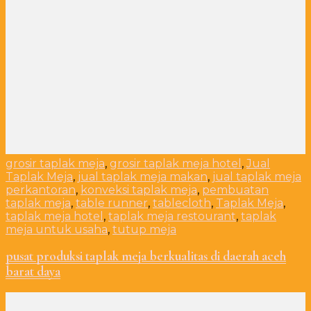
grosir taplak meja
,
grosir taplak meja hotel
,
Jual
Taplak Meja
,
jual taplak meja makan
,
jual taplak meja
perkantoran
,
konveksi taplak meja
,
pembuatan
taplak meja
,
table runner
,
tablecloth
,
Taplak Meja
,
taplak meja hotel
,
taplak meja restourant
,
taplak
meja untuk usaha
,
tutup meja
pusat produksi taplak meja berkualitas di daerah aceh
barat daya