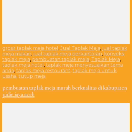
grosir taplak meja hotel
,
Jual Taplak Meja
,
jual taplak
meja makan
,
jual taplak meja perkantoran
,
konveksi
taplak meja
,
pembuatan taplak meja
,
Taplak Meja
,
taplak meja hotel
,
taplak meja menyesuaikan tema
anda
,
taplak meja restourant
,
taplak meja untuk
usaha
,
tutup meja
pembuatan taplak meja murah berkualitas di kabupaten
pidie jaya aceh