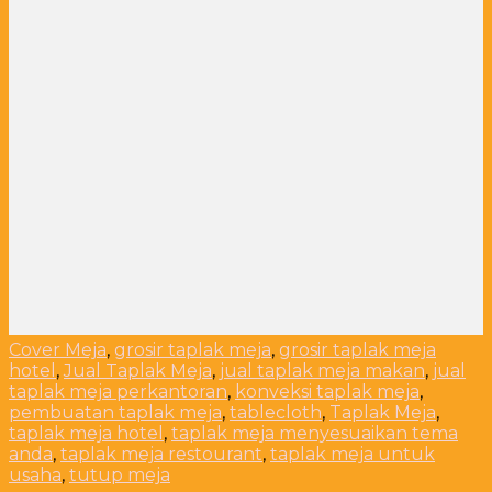
Cover Meja
,
grosir taplak meja
,
grosir taplak meja
hotel
,
Jual Taplak Meja
,
jual taplak meja makan
,
jual
taplak meja perkantoran
,
konveksi taplak meja
,
pembuatan taplak meja
,
tablecloth
,
Taplak Meja
,
taplak meja hotel
,
taplak meja menyesuaikan tema
anda
,
taplak meja restourant
,
taplak meja untuk
usaha
,
tutup meja