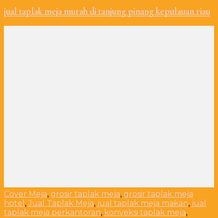
jual taplak meja murah di tanjung pinang kepulauan riau
Cover Meja
,
grosir taplak meja
,
grosir taplak meja
hotel
,
Jual Taplak Meja
,
jual taplak meja makan
,
jual
taplak meja perkantoran
,
konveksi taplak meja
,