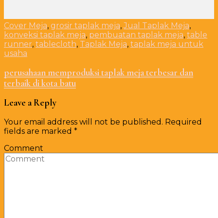
Cover Meja
,
grosir taplak meja
,
Jual Taplak Meja
,
konveksi taplak meja
,
pembuatan taplak meja
,
table
runner
,
tablecloth
,
Taplak Meja
,
taplak meja untuk
usaha
perusahaan memproduksi taplak meja terbesar dan
terbaik di kota batu
Leave a Reply
Your email address will not be published.
Required
fields are marked
*
Comment