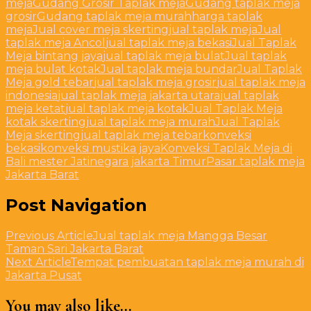
meja
Gudang Grosir Taplak meja
Gudang taplak meja
grosir
Gudang taplak meja murah
harga taplak
meja
Jual cover meja skerting
jual taplak meja
Jual
taplak meja Ancol
jual taplak meja bekasi
Jual Taplak
Meja bintang jaya
jual taplak meja bulat
Jual taplak
meja bulat kotak
Jual taplak meja bundar
Jual Taplak
Meja gold tebar
jual taplak meja grosir
jual taplak meja
indonesia
jual taplak meja jakarta utara
jual taplak
meja ketat
jual taplak meja kotak
Jual Taplak Meja
kotak skerting
jual taplak meja murah
Jual Taplak
Meja skerting
jual taplak meja tebar
konveksi
bekasi
konveksi mustika jaya
Konveksi Taplak Meja di
Bali mester Jatinegara jakarta Timur
Pasar taplak meja
Jakarta Barat
Post Navigation
Previous Article
Jual taplak meja Mangga Besar
Taman Sari Jakarta Barat
Next Article
Tempat pembuatan taplak meja murah di
Jakarta Pusat
You may also like...