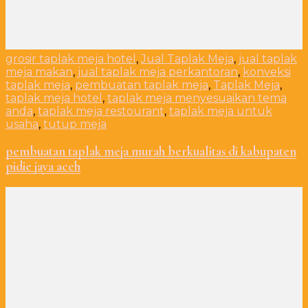
grosir taplak meja hotel
,
Jual Taplak Meja
,
jual taplak
meja makan
,
jual taplak meja perkantoran
,
konveksi
taplak meja
,
pembuatan taplak meja
,
Taplak Meja
,
taplak meja hotel
,
taplak meja menyesuaikan tema
anda
,
taplak meja restourant
,
taplak meja untuk
usaha
,
tutup meja
pembuatan taplak meja murah berkualitas di kabupaten
pidie jaya aceh