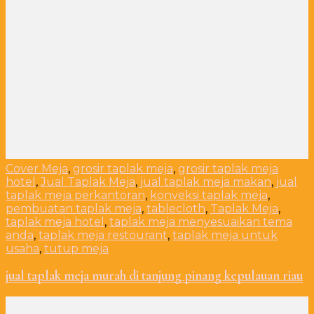
Cover Meja
,
grosir taplak meja
,
grosir taplak meja
hotel
,
Jual Taplak Meja
,
jual taplak meja makan
,
jual
taplak meja perkantoran
,
konveksi taplak meja
,
pembuatan taplak meja
,
tablecloth
,
Taplak Meja
,
taplak meja hotel
,
taplak meja menyesuaikan tema
anda
,
taplak meja restourant
,
taplak meja untuk
usaha
,
tutup meja
jual taplak meja murah di tanjung pinang kepulauan riau