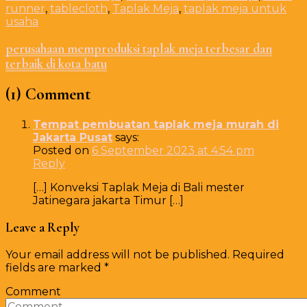
runner
,
tablecloth
,
Taplak Meja
,
taplak meja untuk
usaha
perusahaan memproduksi taplak meja terbesar dan
terbaik di kota batu
(1) Comment
Tempat pembuatan taplak meja murah di
Jakarta Pusat
says:
Posted on
6 September 2023 at 4:54 pm
Reply
[…] Konveksi Taplak Meja di Bali mester
Jatinegara jakarta Timur […]
Leave a Reply
Your email address will not be published.
Required
fields are marked
*
Comment