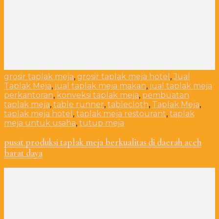
grosir taplak meja
,
grosir taplak meja hotel
,
Jual
Taplak Meja
,
jual taplak meja makan
,
jual taplak meja
perkantoran
,
konveksi taplak meja
,
pembuatan
taplak meja
,
table runner
,
tablecloth
,
Taplak Meja
,
taplak meja hotel
,
taplak meja restourant
,
taplak
meja untuk usaha
,
tutup meja
pusat produksi taplak meja berkualitas di daerah aceh
barat daya