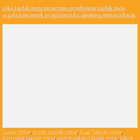
toko taplak meja menerima pembuatan taplak meja
segala jenis untuk pengiriman ke sijunjung sumatra barat
Cover Meja
,
grosir taplak meja
,
Jual Taplak Meja
,
konveksi taplak meja
,
pembuatan taplak meja
,
table