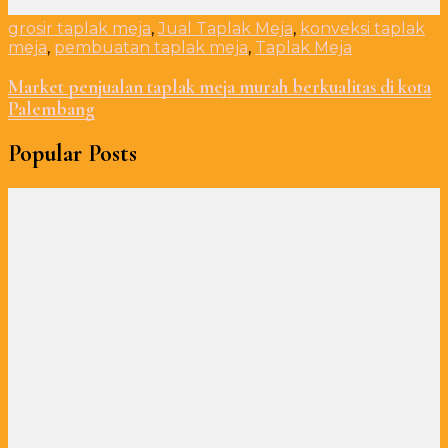
grosir taplak meja
,
Jual Taplak Meja
,
konveksi taplak
meja
,
pembuatan taplak meja
,
Taplak Meja
Market penjualan taplak meja murah berkualitas di kota
Palembang
Popular Posts