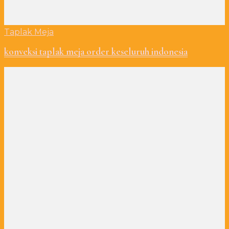
Taplak Meja
konveksi taplak meja order keseluruh indonesia