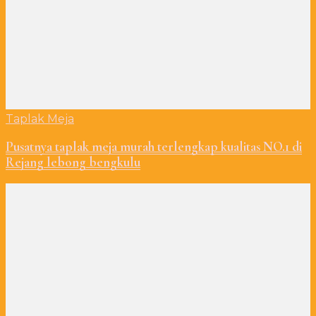
Taplak Meja
Pusatnya taplak meja murah terlengkap kualitas NO.1 di
Rejang lebong bengkulu