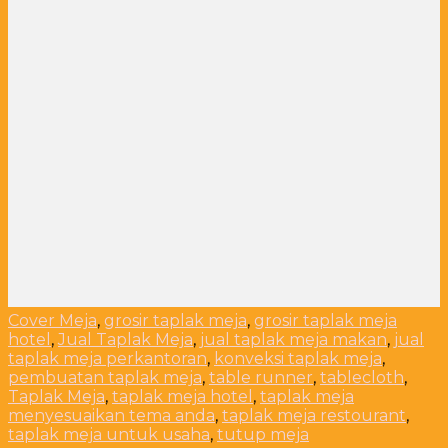
Cover Meja
,
grosir taplak meja
,
grosir taplak meja
hotel
,
Jual Taplak Meja
,
jual taplak meja makan
,
jual
taplak meja perkantoran
,
konveksi taplak meja
,
pembuatan taplak meja
,
table runner
,
tablecloth
,
Taplak Meja
,
taplak meja hotel
,
taplak meja
menyesuaikan tema anda
,
taplak meja restourant
,
taplak meja untuk usaha
,
tutup meja