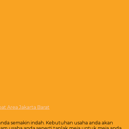
at Area Jakarta Barat
anda semakin indah. Kebutuhan usaha anda akan
m usaha anda seperti taplak meja untuk meja anda