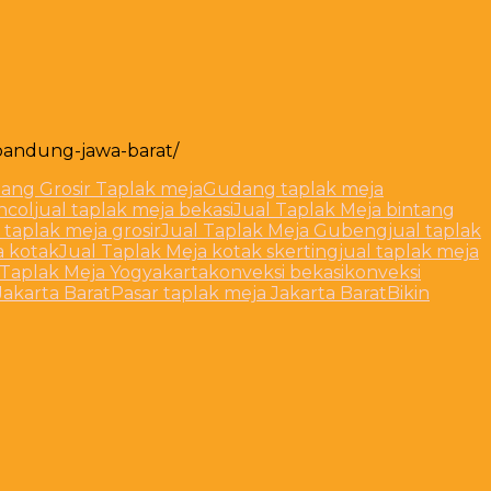
-bandung-jawa-barat/
ang Grosir Taplak meja
Gudang taplak meja
ncol
jual taplak meja bekasi
Jual Taplak Meja bintang
l taplak meja grosir
Jual Taplak Meja Gubeng
jual taplak
a kotak
Jual Taplak Meja kotak skerting
jual taplak meja
 Taplak Meja Yogyakarta
konveksi bekasi
konveksi
Jakarta Barat
Pasar taplak meja Jakarta BaratBikin