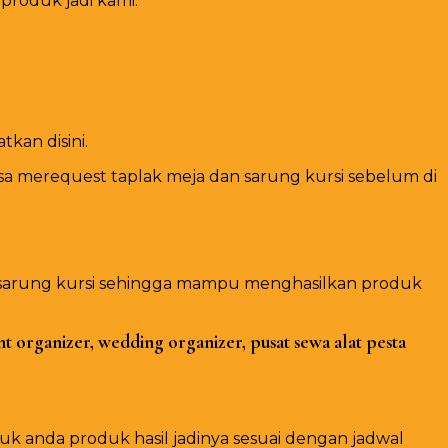
produk jadi kami.
kan disini.
a merequest taplak meja dan sarung kursi sebelum di
n sarung kursi sehingga mampu menghasilkan produk
t organizer, wedding organizer, pusat sewa alat pesta
 anda produk hasil jadinya sesuai dengan jadwal