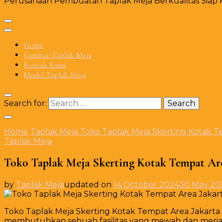
Perusahaan Pembuatan Taplak Meja Berkualitas Siap Ki
Home
Gambar Taplak Meja
Kontak Kami
Model Taplak Meja
Search for:
Home
Taplak Meja
Toko Taplak Meja Skerting Kotak T
Taplak Meja
Toko Taplak Meja Skerting Kotak Tempat Are
by
Taplak Meja
updated on
14 October 2024
30 May 20
Toko Taplak Meja Skerting Kotak Tempat Area Jakar
membutuhkan sebuah fasilitas yang mewah dan meria