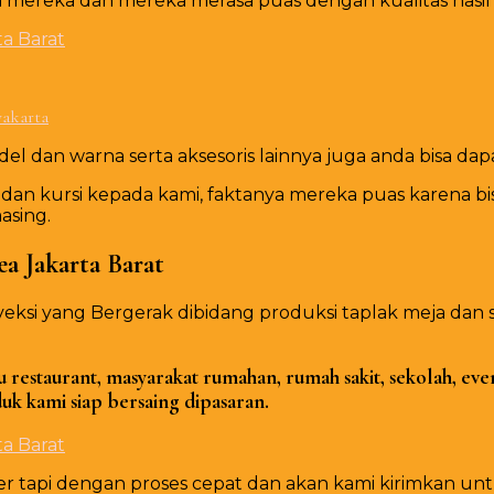
mereka dan mereka merasa puas dengan kualitas hasil 
yakarta
 dan warna serta aksesoris lainnya juga anda bisa dapat
n kursi kepada kami, faktanya mereka puas karena bis
asing.
a Jakarta Barat
eksi yang Bergerak dibidang produksi taplak meja da
restaurant, masyarakat rumahan, rumah sakit, sekolah, even
k kami siap bersaing dipasaran.
api dengan proses cepat dan akan kami kirimkan untuk