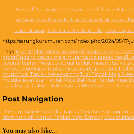
Pusat Jual Pita Sarung Kursi Organdi Area Kebon Jeruk Jakart
Jual Sarung Kursi Ukuran Medium Bahan Berkualitas Area Ta
Konveksi Sarung Kursi Futura Premium Gudang Area Denpasar
https://sarungkursimurah.com/index.php/2024/05/17/ju
Tags:
Bikin taplak meja Cakung
Bikin taplak meja Jakar
grosir
Gudang taplak meja murah
harga taplak meja
Jua
jaya
jual taplak meja bulat
Jual taplak meja bulat kotak
meja indonesia
jual taplak meja jakarta pusat
jual tapla
murah
Jual Taplak Meja skerting
Jual Taplak Meja Sle
mustika jaya
Pasar Taplak Meja Bali
Pasar taplak meja B
taplak meja Cakung
Toko Taplak Meja Skerting Kotak 
Post Navigation
Previous Article
Produksi Taplak Meja Set Sarung Kur
Next Article
Produksi Taplak Meja Topping Coklat Manis
You may also like...