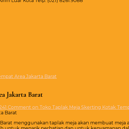
rim Luar Kota Telp. (021) 8261.9088
empat Area Jakarta Barat
a Jakarta Barat
24
1 Comment
on Toko Taplak Meja Skerting Kotak Temp
ta Barat menggunakan taplak meja akan membuat meja 
h untuk menarik perhatian dan untuk kenyamanan dala