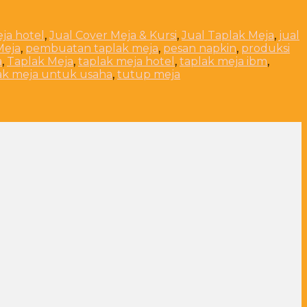
eja hotel
,
Jual Cover Meja & Kursi
,
Jual Taplak Meja
,
jual
Meja
,
pembuatan taplak meja
,
pesan napkin
,
produksi
a
,
Taplak Meja
,
taplak meja hotel
,
taplak meja ibm
,
ak meja untuk usaha
,
tutup meja