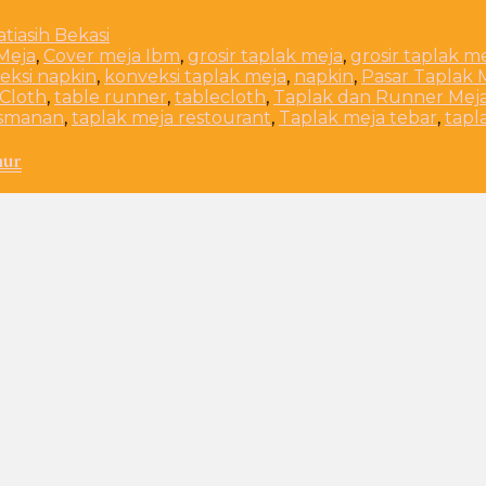
Meja
,
Cover meja Ibm
,
grosir taplak meja
,
grosir taplak m
eksi napkin
,
konveksi taplak meja
,
napkin
,
Pasar Taplak 
 Cloth
,
table runner
,
tablecloth
,
Taplak dan Runner Mej
asmanan
,
taplak meja restourant
,
Taplak meja tebar
,
tapl
mur