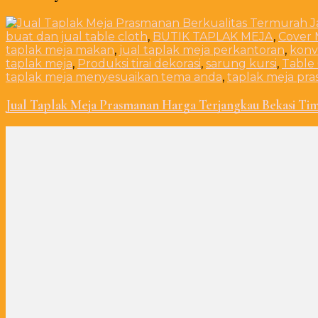
buat dan jual table cloth
,
BUTIK TAPLAK MEJA
,
Cover 
taplak meja makan
,
jual taplak meja perkantoran
,
konv
taplak meja
,
Produksi tirai dekorasi
,
sarung kursi
,
Table
taplak meja menyesuaikan tema anda
,
taplak meja pr
Jual Taplak Meja Prasmanan Harga Terjangkau Bekasi Ti