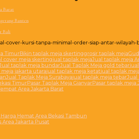
a Barat
ngerang Banten
 Bali
al-cover-kursi-tanpa-minimal-order-siap-antar-wilayah
ta Timur
Bikin taplak meja skerting
grosir taplak meja
Gud
l cover meja skerting
jual taplak meja
Jual taplak meja A
Jual taplak meja bundar
Jual Taplak Meja gold tebar
jua
k meja jakarta utara
jual taplak meja ketat
jual taplak mej
man
Jual Taplak Meja Surabaya
jual taplak meja tebar
Jual
ekasi Timur
Pasar Taplak Meja Gianyar
Pasar taplak meja 
Tempat Area Jakarta Barat
si Harga Hemat Area Bekasi Tambun
 Area Jakarta Pusat