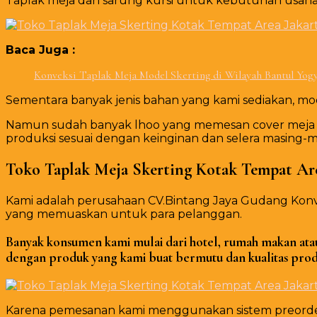
Taplak meja dan sarung kursi untuk kebutuhan usaha 
Baca Juga :
Konveksi Taplak Meja Model Skerting di Wilayah Bantul Yog
Sementara banyak jenis bahan yang kami sediakan, model
Namun sudah banyak lhoo yang memesan cover meja da
produksi sesuai dengan keinginan dan selera masing-m
Toko Taplak Meja Skerting Kotak Tempat Are
Kami adalah perusahaan CV.Bintang Jaya Gudang Konv
yang memuaskan untuk para pelanggan.
Banyak konsumen kami mulai dari hotel, rumah makan atau 
d
engan produk yang kami buat bermutu dan kualitas produ
Karena pemesanan kami menggunakan sistem preorder t