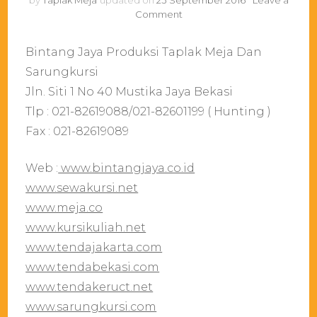
by
Taplak Meja
updated on
23 September 2016
Leave a
on
Comment
Pusat
Grosir
Bintang Jaya Produksi Taplak Meja Dan
Napkin/Serbet
Makan
Sarungkursi
Bekasi
Jln. Siti 1 No 40 Mustika Jaya Bekasi
Tlp : 021-82619088/021-82601199 ( Hunting )
Fax : 021-82619089
Web :
www.bintangjaya.co.id
www.sewakursi.net
www.meja.co
www.kursikuliah.net
www.tendajakarta.com
www.tendabekasi.com
www.tendakeruct.net
www.sarungkursi.com