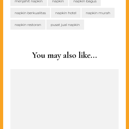
menjahit napkin
napkin
napkin bagus
napkin berkualitas
napkin hotel
napkin murah
napkin restoran
pusat jual napkin
Post
Navigation
You may also like...