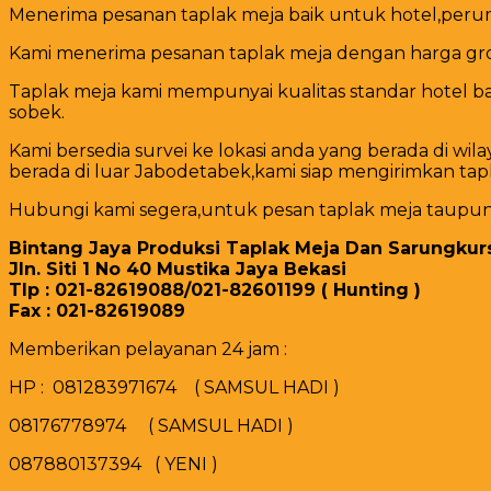
Menerima pesanan taplak meja baik untuk hotel,peru
Kami menerima pesanan taplak meja dengan harga gro
Taplak meja kami mempunyai kualitas standar hotel ba
sobek.
Kami bersedia survei ke lokasi anda yang berada di 
berada di luar Jabodetabek,kami siap mengirimkan tapl
Hubungi kami segera,untuk pesan taplak meja taupun 
Bintang Jaya Produksi Taplak Meja Dan Sarungkur
Jln. Siti 1 No 40 Mustika Jaya Bekasi
Tlp : 021-82619088/021-82601199 ( Hunting )
Fax : 021-82619089
Memberikan pelayanan 24 jam :
HP : 081283971674 ( SAMSUL HADI )
08176778974 ( SAMSUL HADI )
087880137394 ( YENI )