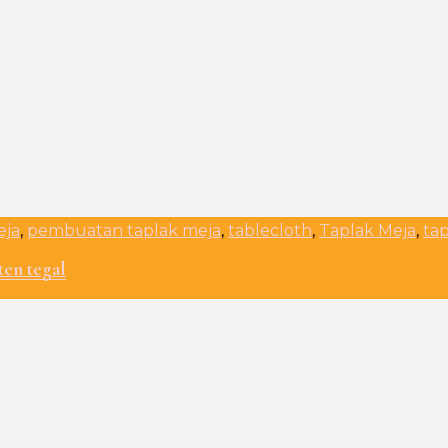
eja
,
pembuatan taplak meja
,
tablecloth
,
Taplak Meja
,
ta
ten tegal