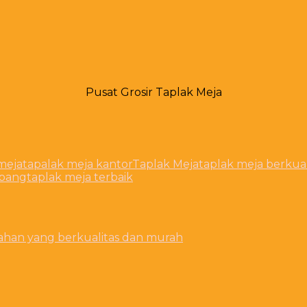
Pusat Grosir Taplak Meja
meja
tapalak meja kantor
Taplak Meja
taplak meja berkual
abang
taplak meja terbaik
ahan yang berkualitas dan murah