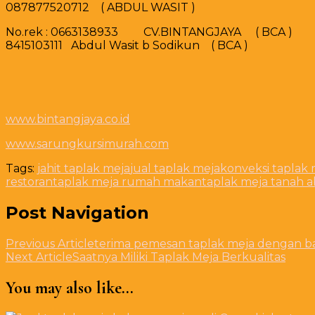
087877520712 ( ABDUL WASIT )
No.rek : 0663138933 CV.BINTANGJAYA ( BCA )
8415103111 Abdul Wasit b Sodikun ( BCA )
www.bintangjaya.co.id
www.sarungkursimurah.com
Tags:
jahit taplak meja
jual taplak meja
konveksi taplak 
restoran
taplak meja rumah makan
taplak meja tanah 
Post Navigation
Previous Article
terima pemesan taplak meja dengan b
Next Article
Saatnya Miliki Taplak Meja Berkualitas
You may also like...