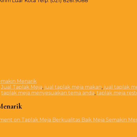
rim Luar Kota Telp. (021) 8261.9088
Semakin Menarik
,
Jual Taplak Meja
,
jual taplak meja makan
,
jual taplak m
,
taplak meja menyesuaikan tema anda
,
taplak meja res
Menarik
mment
on Taplak Meja Berkualitas Baik Meja Semakin Me