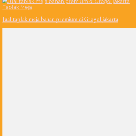
Taplak Meja
Jual taplak meja bahan premium di Grogol jakarta