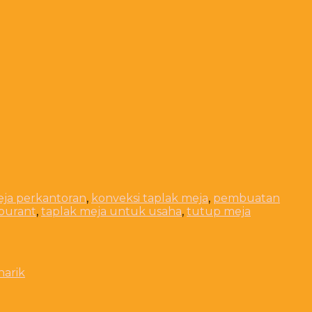
eja perkantoran
,
konveksi taplak meja
,
pembuatan
tourant
,
taplak meja untuk usaha
,
tutup meja
narik