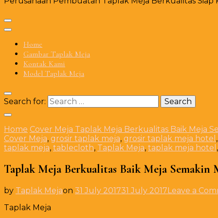
Perusahaan Pembuatan Taplak Meja Berkualitas Siap Ki
Home
Gambar Taplak Meja
Kontak Kami
Model Taplak Meja
Search for:
Home
Cover Meja
Taplak Meja Berkualitas Baik Meja 
Cover Meja
,
grosir taplak meja
,
grosir taplak meja hotel
taplak meja
,
tablecloth
,
Taplak Meja
,
taplak meja hotel
Taplak Meja Berkualitas Baik Meja Semakin 
by
Taplak Meja
on
31 July 2017
31 July 2017
Leave a Co
Taplak Meja