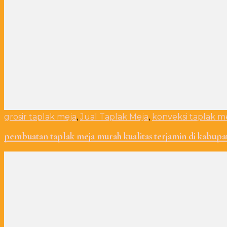
grosir taplak meja
,
Jual Taplak Meja
,
konveksi taplak m
pembuatan taplak meja murah kualitas terjamin di kabupa