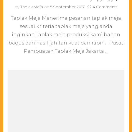
on
by
Taplak Meja
on
5 September 2017
4 Comments
Meneri
Taplak Meja Menerima pesanan taplak meja
Pesana
Taplak
sesuai kriteria taplak meja yang anda
Meja
inginkan.Taplak meja produksi kami bahan
Sesuai
Kriteria
bagus dan hasil jahitan kuat dan rapih. Pusat
Anda
Pembuatan Taplak Meja Jakarta …
081767