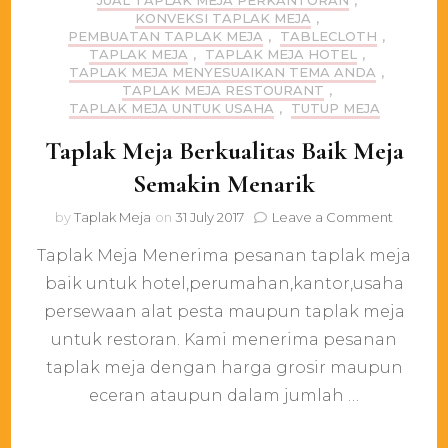
JUAL TAPLAK MEJA PERKANTORAN
,
KONVEKSI TAPLAK MEJA
,
PEMBUATAN TAPLAK MEJA
,
TABLECLOTH
,
TAPLAK MEJA
,
TAPLAK MEJA HOTEL
,
TAPLAK MEJA MENYESUAIKAN TEMA ANDA
,
TAPLAK MEJA RESTOURANT
,
TAPLAK MEJA UNTUK USAHA
,
TUTUP MEJA
Taplak Meja Berkualitas Baik Meja
Semakin Menarik
on
by
Taplak Meja
on
31 July 2017
Leave a Comment
Taplak
Taplak Meja Menerima pesanan taplak meja
Meja
Berkuali
baik untuk hotel,perumahan,kantor,usaha
Baik
persewaan alat pesta maupun taplak meja
Meja
Semaki
untuk restoran. Kami menerima pesanan
Menarik
taplak meja dengan harga grosir maupun
eceran ataupun dalam jumlah …