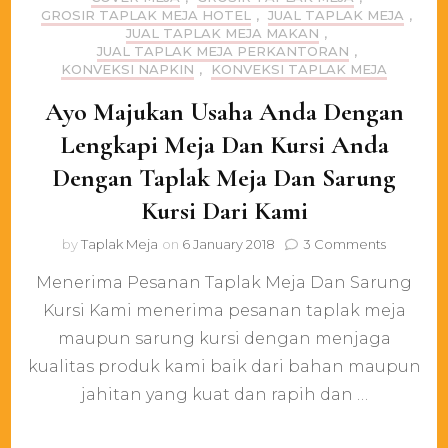
GROSIR TAPLAK MEJA HOTEL
,
JUAL TAPLAK MEJA
,
JUAL TAPLAK MEJA MAKAN
,
JUAL TAPLAK MEJA PERKANTORAN
,
KONVEKSI NAPKIN
,
KONVEKSI TAPLAK MEJA
Ayo Majukan Usaha Anda Dengan
Lengkapi Meja Dan Kursi Anda
Dengan Taplak Meja Dan Sarung
Kursi Dari Kami
on
by
Taplak Meja
on
6 January 2018
3 Comments
Ayo
Menerima Pesanan Taplak Meja Dan Sarung
Majukan
Usaha
Kursi Kami menerima pesanan taplak meja
Anda
maupun sarung kursi dengan menjaga
Dengan
Lengkapi
kualitas produk kami baik dari bahan maupun
Meja
jahitan yang kuat dan rapih dan …
Dan
Kursi
Anda