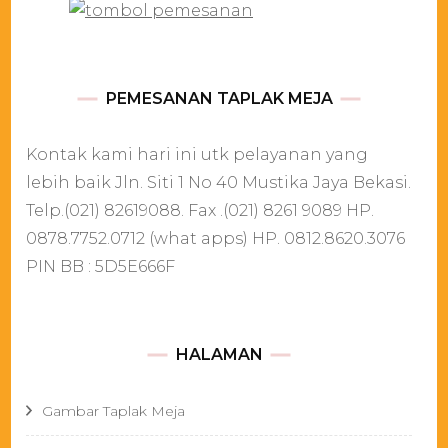
PEMESANAN TAPLAK MEJA
Kontak kami hari ini utk pelayanan yang
lebih baik Jln. Siti 1 No 40 Mustika Jaya Bekasi.
Telp.(021) 82619088. Fax .(021) 8261 9089 HP.
0878.7752.0712 (what apps) HP. 0812.8620.3076
PIN BB : 5D5E666F
HALAMAN
Gambar Taplak Meja