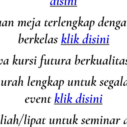
disini
aan meja terlengkap denga
berkelas
klik disini
a kursi futura berkualit
urah lengkap untuk segal
event
klik disini
uliah/lipat untuk seminar