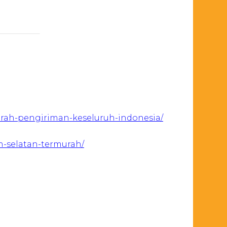
urah-pengiriman-keseluruh-indonesia/
n-selatan-termurah/