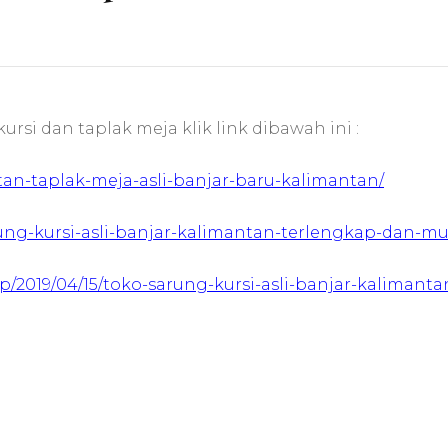
si dan taplak meja klik link dibawah ini :
tan-taplak-meja-asli-banjar-baru-kalimantan/
rung-kursi-asli-banjar-kalimantan-terlengkap-dan-m
/2019/04/15/toko-sarung-kursi-asli-banjar-kalimanta