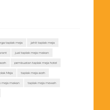
rga taplak meja
jahit taplak meja
urant
jual taplak meja makan
aceh
pembuatan taplak meja hotel
plak Meja
taplak meja aceh
k meja makan
taplak meja mewah