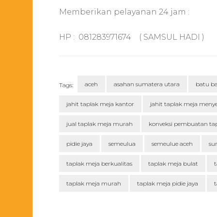
Memberikan pelayanan 24 jam :
HP : 081283971674 ( SAMSUL HADI )
aceh
asahan sumatera utara
batu b
Tags:
jahit taplak meja kantor
jahit taplak meja meny
jual taplak meja murah
konveksi pembuatan ta
pidie jaya
semeulua
semeulue aceh
su
taplak meja berkualitas
taplak meja bulat
t
taplak meja murah
taplak meja pidie jaya
t
Post
Navigation