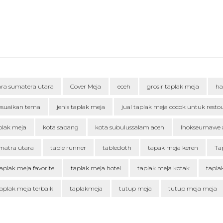
ara sumatera utara
Cover Meja
eceh
grosir taplak meja
ha
esuaikan tema
jenis taplak meja
jual taplak meja cocok untuk resto
plak meja
kota sabang
kota subulussalam aceh
lhokseumawe 
matra utara
table runner
tablecloth
tapak meja keren
Ta
aplak meja favorite
taplak meja hotel
taplak meja kotak
tapla
aplak meja terbaik
taplakmeja
tutup meja
tutup meja meja