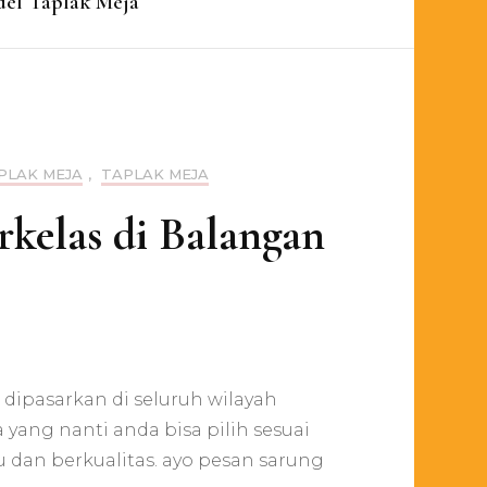
el Taplak Meja
PLAK MEJA
,
TAPLAK MEJA
rkelas di Balangan
sahaan
ak
dipasarkan di seluruh wilayah
a
alitas
ang nanti anda bisa pilih sesuai
in
 dan berkualitas. ayo pesan sarung
elas