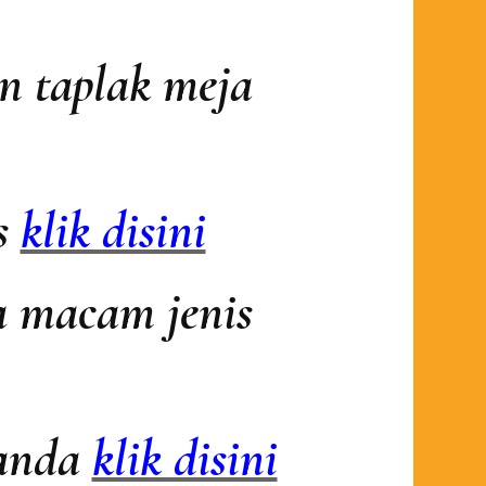
n taplak meja
as
klik disini
a macam jenis
 anda
klik disini