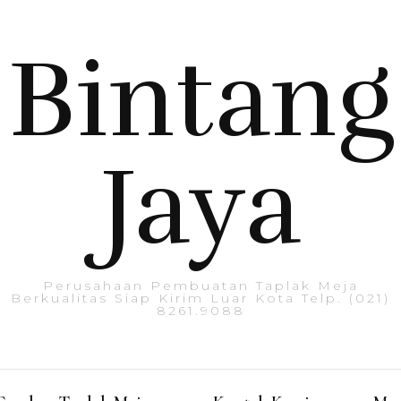
Bintang
Jaya
Perusahaan Pembuatan Taplak Meja
Berkualitas Siap Kirim Luar Kota Telp. (021)
8261.9088