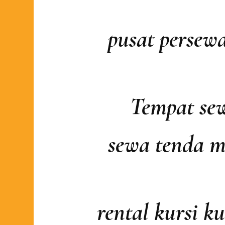
pusat persew
Tempat sew
sewa tenda m
rental kursi k