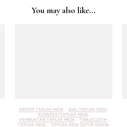
You may also like...
GROSIR TAPLAK MEJA
,
JUAL TAPLAK MEJA
,
KONVEKSI TAPLAK MEJA
,
PEMBUATAN TAPLAK MEJA
,
TABLECLOTH
,
TAPLAK MEJA
,
TAPLAK MEJA UNTUK USAHA