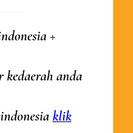
ngan
mantan
tan
indonesia +
er kedaerah anda
eindonesia
klik