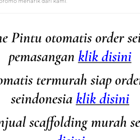
promo menarik dari kami.
di
Bala
Kali
Sela
e Pintu otomatis order se
pemasangan
klik disini
omatis termurah siap ord
seindonesia
klik disini
jual scaffolding murah s