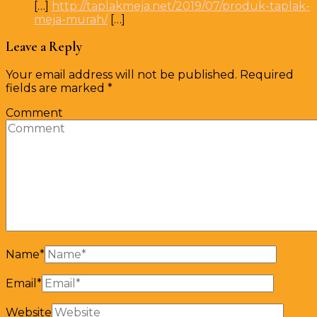
[…]
http://taplakmeja.net/2019/07/produk-taplak-
meja-murah/
[…]
Leave a Reply
Your email address will not be published.
Required
fields are marked
*
Comment
Name
*
Email
*
Website