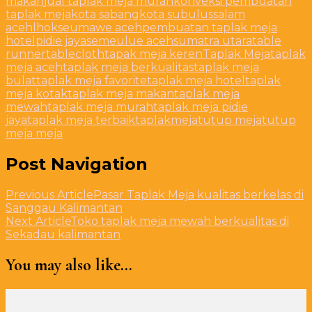
makan
jual taplak meja murah
konveksi pembuatan
taplak meja
kota sabang
kota subulussalam
aceh
lhokseumawe aceh
pembuatan taplak meja
hotel
pidie jaya
semeulue aceh
sumatra utara
table
runner
tablecloth
tapak meja keren
Taplak Meja
taplak
meja aceh
taplak meja berkualitas
taplak meja
bulat
taplak meja favorite
taplak meja hotel
taplak
meja kotak
taplak meja makan
taplak meja
mewah
taplak meja murah
taplak meja pidie
jaya
taplak meja terbaik
taplakmeja
tutup meja
tutup
meja meja
Post Navigation
Previous Article
Pasar Taplak Meja kualitas berkelas di
Sanggau Kalimantan
Next Article
Toko taplak meja mewah berkualitas di
Sekadau kalimantan
You may also like...