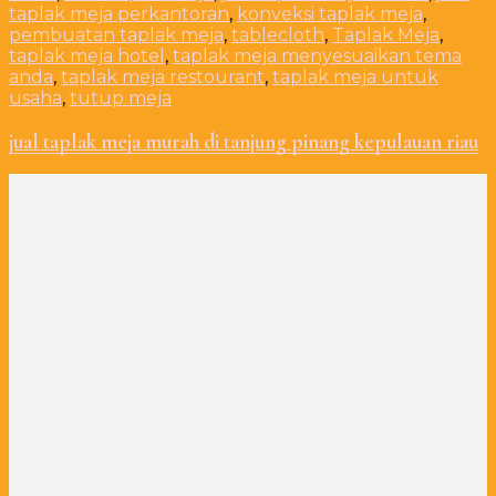
taplak meja perkantoran
,
konveksi taplak meja
,
pembuatan taplak meja
,
tablecloth
,
Taplak Meja
,
taplak meja hotel
,
taplak meja menyesuaikan tema
anda
,
taplak meja restourant
,
taplak meja untuk
usaha
,
tutup meja
jual taplak meja murah di tanjung pinang kepulauan riau