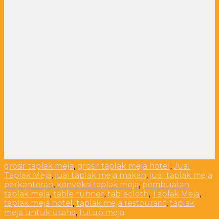
grosir taplak meja
,
grosir taplak meja hotel
,
Jual
Taplak Meja
,
jual taplak meja makan
,
jual taplak meja
perkantoran
,
konveksi taplak meja
,
pembuatan
taplak meja
,
table runner
,
tablecloth
,
Taplak Meja
,
taplak meja hotel
,
taplak meja restourant
,
taplak
meja untuk usaha
,
tutup meja