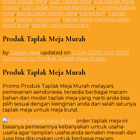
grosir taplak meja
,
Jual Taplak Meja
,
jual taplak meja
makan
,
jual taplak meja perkantoran
,
konveksi taplak
meja
,
pembuatan taplak meja
,
tablecloth
,
Taplak
Meja
,
taplak meja hotel
,
taplak meja menyesuaikan
tema anda
,
taplak meja restourant
Produk Taplak Meja Murah
by
Taplak Meja
updated on
3 July 2019
3 July 2019
1
Comment
on Produk Taplak Meja Murah
Produk Taplak Meja Murah
Promo Produk Taplak Meja Murah melayani
pemesanan seindonesia. tersedia berbagai macam
bahan dan model taplak meja yang nanti anda bisa
pilih sesuai dengan keinginan anda dan salah satunya
taplak meja untuk meja bulat.
order taplak meja ini
biasanya pemesannya kebanyakan untuk usaha-
usaha agar tampilan usaha anda semakin mewah dan
juga bisa digunakan untuk berbagai macam