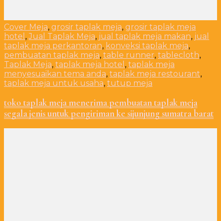
Cover Meja
,
grosir taplak meja
,
grosir taplak meja
hotel
,
Jual Taplak Meja
,
jual taplak meja makan
,
jual
taplak meja perkantoran
,
konveksi taplak meja
,
pembuatan taplak meja
,
table runner
,
tablecloth
,
Taplak Meja
,
taplak meja hotel
,
taplak meja
menyesuaikan tema anda
,
taplak meja restourant
,
taplak meja untuk usaha
,
tutup meja
toko taplak meja menerima pembuatan taplak meja
segala jenis untuk pengiriman ke sijunjung sumatra barat