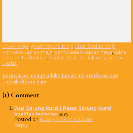
Cover Meja
,
grosir taplak meja
,
Jual Taplak Meja
,
konveksi taplak meja
,
pembuatan taplak meja
,
table
runner
,
tablecloth
,
Taplak Meja
,
taplak meja untuk
usaha
perusahaan memproduksi taplak meja terbesar dan
terbaik di kota batu
(1) Comment
Jual Sarung kursi | Pasar Sarung Kursi
kualitas berkelas
says:
Posted on
8 July 2019 at 8:20 am
Reply