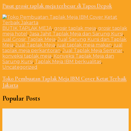
Pusat grosir taplak meja terbesar di Tapos Depok
BUTIK TAPLAK MEJA
,
grosir taplak meja
,
grosir taplak
meja hotel
,
Jasa Jahit Taplak Meja dan Sarung Kursi
,
jual Grosir Taplak Meja
,
Jual Sarung Kursi dan Taplak
Meja
,
Jual Taplak Meja
,
jual taplak meja makan
,
jual
taplak meja perkantoran
,
Jual Taplak Meja Seminar
,
konveksi taplak meja
,
Konveksi Taplak Meja dan
Sarung Kursi
,
Taplak Meja IBM berkualitas
,
Uncategorized
Toko Pembuatan Taplak Meja IBM Cover Ketat Terbaik
Jakarta
Popular Posts