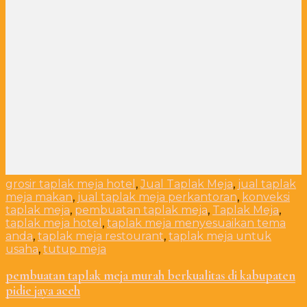
grosir taplak meja hotel
,
Jual Taplak Meja
,
jual taplak
meja makan
,
jual taplak meja perkantoran
,
konveksi
taplak meja
,
pembuatan taplak meja
,
Taplak Meja
,
taplak meja hotel
,
taplak meja menyesuaikan tema
anda
,
taplak meja restourant
,
taplak meja untuk
usaha
,
tutup meja
pembuatan taplak meja murah berkualitas di kabupaten
pidie jaya aceh