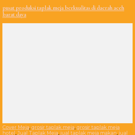
pusat produksi taplak meja berkualitas di daerah aceh
barat daya
Cover Meja
,
grosir taplak meja
,
grosir taplak meja
hotel
,
Jual Taplak Meja
,
jual taplak meja makan
,
jual