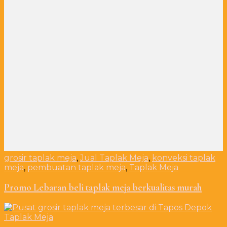
grosir taplak meja
,
Jual Taplak Meja
,
konveksi taplak
meja
,
pembuatan taplak meja
,
Taplak Meja
Promo Lebaran beli taplak meja berkualitas murah
Taplak Meja