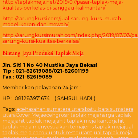
http://taplakmeja.net/2019/07/pasar-taplak-meja-
kualitas-berkelas-di-sanggau-kalimantan/
http://sarungkursi.com/jual-sarung-kursi-murah-
model-keren-dan-mewah/
http://sarungkursimurah.com/index.php/2019/07/03/pa
sarung-kursi-kualitas-berkelas/
Bintang Jaya Produksi Taplak Meja
Jln. Siti 1 No 40 Mustika Jaya Bekasi
Tlp : 021-82619088/021-82601199
Fax : 021-82619089
Memberikan pelayanan 24 jam :
HP : 081283971674 ( SAMSUL HADI )
Tags:
aceh
asahan sumatera utara
batu bara sumatera
utara
Cover Meja
eceh
grosir taplak meja
harga taplak
meja
jahit taplak meja
jahit taplak meja kantor
jahit
taplak meja menyesuaikan tema
jenis taplak meja
jual
taplak meja cocok untuk restourant
jual taplak meja