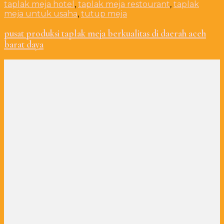
taplak meja hotel
,
taplak meja restourant
,
taplak
meja untuk usaha
,
tutup meja
pusat produksi taplak meja berkualitas di daerah aceh
barat daya