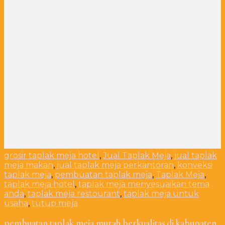
grosir taplak meja hotel
,
Jual Taplak Meja
,
jual taplak
meja makan
,
jual taplak meja perkantoran
,
konveksi
taplak meja
,
pembuatan taplak meja
,
Taplak Meja
,
taplak meja hotel
,
taplak meja menyesuaikan tema
anda
,
taplak meja restourant
,
taplak meja untuk
usaha
,
tutup meja
pembuatan taplak meja murah berkualitas di kabupaten