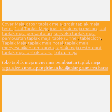
Cover Meja
,
grosir taplak meja
,
grosir taplak meja
hotel
,
Jual Taplak Meja
,
jual taplak meja makan
,
jual
taplak meja perkantoran
,
konveksi taplak meja
,
pembuatan taplak meja
,
table runner
,
tablecloth
,
Taplak Meja
,
taplak meja hotel
,
taplak meja
menyesuaikan tema anda
,
taplak meja restourant
,
taplak meja untuk usaha
,
tutup meja
toko taplak meja menerima pembuatan taplak meja
segala jenis untuk pengiriman ke sijunjung sumatra barat