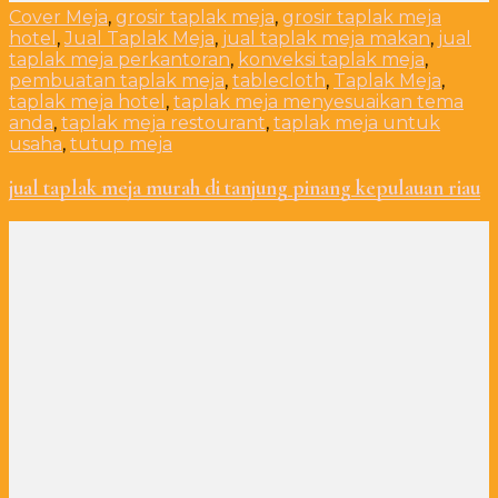
Cover Meja
,
grosir taplak meja
,
grosir taplak meja
hotel
,
Jual Taplak Meja
,
jual taplak meja makan
,
jual
taplak meja perkantoran
,
konveksi taplak meja
,
pembuatan taplak meja
,
tablecloth
,
Taplak Meja
,
taplak meja hotel
,
taplak meja menyesuaikan tema
anda
,
taplak meja restourant
,
taplak meja untuk
usaha
,
tutup meja
jual taplak meja murah di tanjung pinang kepulauan riau