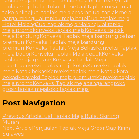
taplak meja bulat
Jual taplak meja bulat ready
Jual
taplak meja bulat toko offline
Jual taplak meja bulat
toko online
jual taplak meja grosiran
jual taplak meja
harga miring
jual taplak meja hotel
Jual taplak meja
Hotel Malang
Jual taplak meja Malang
jual taplak
meja promo
konveksi taplak meja
Konveksi taplak
meja Bandung
Konveksi Taplak meja bandung bahan
premium
Konveksi Taplak meja bandung
premium
Konveksi Taplak Meja Bekasi
Konveksi Taplak
meja bogor
Konveksi Taplak Meja depok
Konveksi
taplak meja grosiran
Konveksi Taplak Meja
jakarta
konveksi taplak meja kotak
Konveksi taplak
meja Kotak bekasi
Konveksi taplak meja Kotak kota
bekasi
Konveksi Taplak meja premium
Konveksi taplak
meja promo
Konveksi Taplak meja tangerang
toko
grosir taplak meja
toko taplak meja
Post Navigation
Previous Article
Jual Taplak Meja Bulat Skirting
Murah
Next Article
Penjualan Taplak Meja Grosir Siap Kirim
Sulawesi