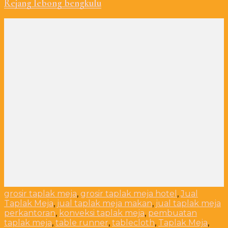
Rejang lebong bengkulu
grosir taplak meja
,
grosir taplak meja hotel
,
Jual
Taplak Meja
,
jual taplak meja makan
,
jual taplak meja
perkantoran
,
konveksi taplak meja
,
pembuatan
taplak meja
,
table runner
,
tablecloth
,
Taplak Meja
,