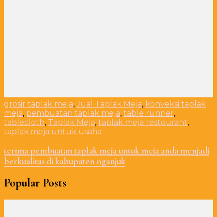
grosir taplak meja
,
Jual Taplak Meja
,
konveksi taplak
meja
,
pembuatan taplak meja
,
table runner
,
tablecloth
,
Taplak Meja
,
taplak meja restourant
,
taplak meja untuk usaha
terima pembuatan taplak meja untuk meja anda menjadi
berkualitas di kabupaten nganjuk
Popular Posts