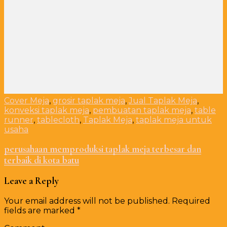
Cover Meja
,
grosir taplak meja
,
Jual Taplak Meja
,
konveksi taplak meja
,
pembuatan taplak meja
,
table
runner
,
tablecloth
,
Taplak Meja
,
taplak meja untuk
usaha
perusahaan memproduksi taplak meja terbesar dan
terbaik di kota batu
Leave a Reply
Your email address will not be published.
Required
fields are marked
*