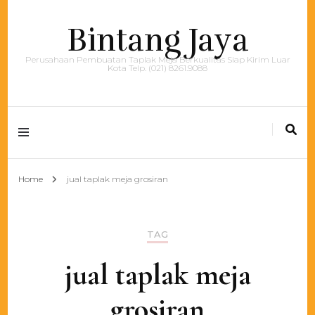
Bintang Jaya
Perusahaan Pembuatan Taplak Meja Berkualitas Siap Kirim Luar
Kota Telp. (021) 8261.9088
Home
jual taplak meja grosiran
TAG
jual taplak meja
grosiran