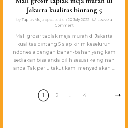
Mall grosir taplak meja murah di
Jakarta kualitas bintang 5
by
Taplak Meja
updated on
20 July 2022
Leave a
on
Comment
Mall
Mall grosir taplak meja murah di Jakarta
grosir
taplak
kualitas bintang 5 siap kirim keseluruh
meja
indonesia dengan bahan-bahan yang kami
murah
di
sediakan bisa anda pilih sesuai keinginan
Jakarta
anda. Tak perlu takut kami menyediakan …
kualitas
bintang
5
Posts
Page
Page
Page
1
2
…
4
pagination