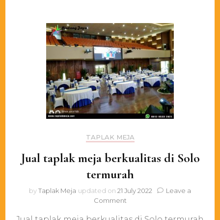
TAPLAK MEJA
Jual taplak meja berkualitas di Solo
termurah
by
Taplak Meja
updated on
21 July 2022
Leave a
on
Comment
Jual
Jual taplak meja berkualitas di Solo termurah
taplak