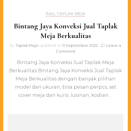
JUAL TAPLAK MEJA
Bintang Jaya Konveksi Jual Taplak
Meja Berkualitas
by
Taplak Meja
updated on
9 September 2022
Leave a
on
Comment
Bintang
Bintang Jaya Konveksi Jual Taplak Meja
Jaya
Konveksi
Berkualitas Bintang Jaya Konveksi Jual Taplak
Jual
Meja Berkualitas dengan banyak pilihan
Taplak
Meja
model dan ukuran, bisa pesan perpcs, set
Berkualitas
cover meja dan kursi, lusinan, kodian …