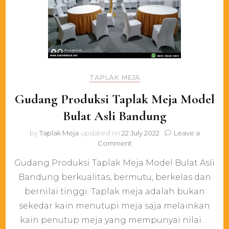
TAPLAK MEJA
Gudang Produksi Taplak Meja Model
Bulat Asli Bandung
by
Taplak Meja
updated on
22 July 2022
Leave a
on
Comment
Gudang
Gudang Produksi Taplak Meja Model Bulat Asli
Produksi
Taplak
Bandung berkualitas, bermutu, berkelas dan
Meja
bernilai tinggi. Taplak meja adalah bukan
Model
Bulat
sekedar kain menutupi meja saja melainkan
Asli
kain penutup meja yang mempunyai nilai …
Bandung