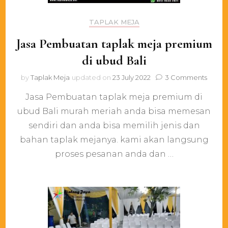
TAPLAK MEJA
Jasa Pembuatan taplak meja premium
di ubud Bali
on
by
Taplak Meja
updated on
23 July 2022
3 Comments
Jasa
Jasa Pembuatan taplak meja premium di
Pemb
taplak
ubud Bali murah meriah anda bisa memesan
meja
sendiri dan anda bisa memilih jenis dan
prem
di
bahan taplak mejanya. kami akan langsung
ubud
proses pesanan anda dan …
Bali