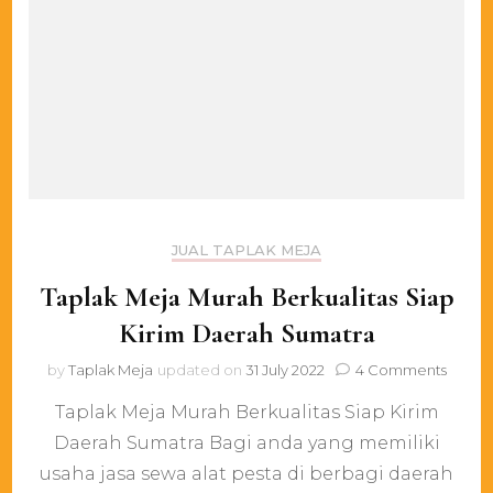
JUAL TAPLAK MEJA
Taplak Meja Murah Berkualitas Siap
Kirim Daerah Sumatra
on
by
Taplak Meja
updated on
31 July 2022
4 Comments
Taplak
Taplak Meja Murah Berkualitas Siap Kirim
Meja
Murah
Daerah Sumatra Bagi anda yang memiliki
Berkua
usaha jasa sewa alat pesta di berbagi daerah
Siap