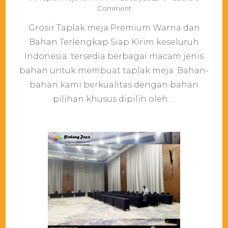
on
Comment
Grosir
Grosir Taplak meja Premium Warna dan
Taplak
meja
Bahan Terlengkap Siap Kirim keseluruh
Premium
Indonesia. tersedia berbagai macam jenis
Warna
dan
bahan untuk membuat taplak meja. Bahan-
Bahan
bahan kami berkualitas dengan bahan
Terlengkap
pilihan khusus dipilih oleh …