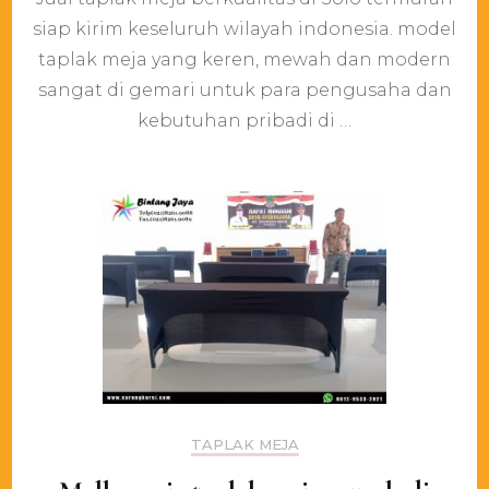
meja
siap kirim keseluruh wilayah indonesia. model
berkualitas
taplak meja yang keren, mewah dan modern
di
Solo
sangat di gemari untuk para pengusaha dan
termurah
kebutuhan pribadi di …
TAPLAK MEJA