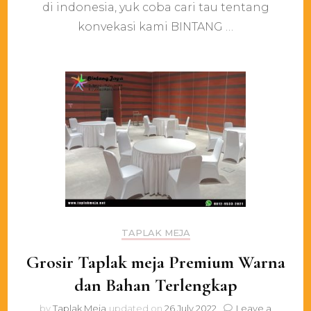
Kirim
di indonesia, yuk coba cari tau tentang
Daera
konvekasi kami BINTANG …
Sumat
TAPLAK MEJA
Grosir Taplak meja Premium Warna
dan Bahan Terlengkap
by
Taplak Meja
updated on
26 July 2022
Leave a