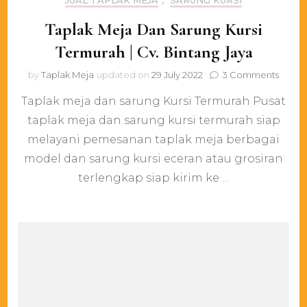
JUAL TAPLAK MEJA
,
SARUNG KURSI
Taplak Meja Dan Sarung Kursi
Termurah | Cv. Bintang Jaya
on
by
Taplak Meja
updated on
29 July 2022
3 Comments
Taplak
Taplak meja dan sarung Kursi Termurah Pusat
Meja
Dan
taplak meja dan sarung kursi termurah siap
Sarun
melayani pemesanan taplak meja berbagai
Kursi
Termu
model dan sarung kursi eceran atau grosiran
|
terlengkap siap kirim ke …
Cv.
Binta
Jaya