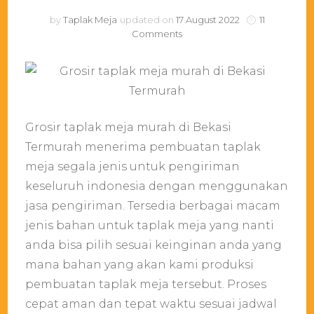
by
Taplak Meja
updated on
17 August 2022
11
on
Comments
Grosir
taplak
meja
murah
di
Bekasi
Grosir taplak meja murah di Bekasi
Termurah
Termurah menerima pembuatan taplak
meja segala jenis untuk pengiriman
keseluruh indonesia dengan menggunakan
jasa pengiriman. Tersedia berbagai macam
jenis bahan untuk taplak meja yang nanti
anda bisa pilih sesuai keinginan anda yang
mana bahan yang akan kami produksi
pembuatan taplak meja tersebut. Proses
cepat aman dan tepat waktu sesuai jadwal