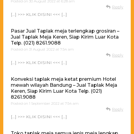
Posted on
30 August 2022 at 6:28 am
Reply
[…] >>> KLIK DISINI <<< […]
Pasar Jual Taplak meja terlengkap grosiran –
Jual Taplak Meja Keren, Siap Kirim Luar Kota
Telp. (021) 8261.9088
Posted on
31 August 2022 at 7:54 am
Reply
[…] >>> KLIK DISINI <<< […]
Konveksi taplak meja ketat premium Hotel
mewah wilayah Bandung – Jual Taplak Meja
Keren, Siap Kirim Luar Kota Telp. (021)
8261.9088
Posted on
1 September 2022 at 7:54 am
Reply
[…] >>> KLIK DISINI <<< […]
Toko taplak meja semua jenis meja lengkap