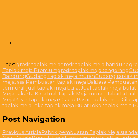
Tags:
grosir taplak meja
grosir taplak meja bandung
gro
Taplak meja Premium
grosir taplak meja tangerang
Gud
Bandung
Gudang taplak meja murah
Gudang taplak m
meja
Jasa Pembuatan taplak meja Bali
Jasa Pembuatan 
termurah
jual taplak meja bulat
Jual taplak meja bulat
Meja Jakarta Kota
Jual Taplak Meja murah Jakarta
Jual
Meja
Pasar taplak meja Cilacap
Pasar taplak meja Cilaca
taplak meja
Toko taplak meja Bulat
Toko taplak meja B
Post Navigation
Previous Article
Pabrik pembuatan Taplak Meja standar 