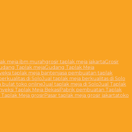
plak meja ibm murah
grosir taplak meja jakarta
Grosir
udang Taplak meja
Gudang Taplak Meja
veksi taplak meja banten
jasa pembuatan taplak
berkualitas di Solo
Jual taplak meja berkualitas di Solo
a bulat toko online
Jual taplak meja di Solo
Jual Taplak
nveksi Taplak Meja Bekasi
Pabrik pembuatan Taplak
 Taplak Meja grosir
Pasar taplak meja grosir jakarta
toko