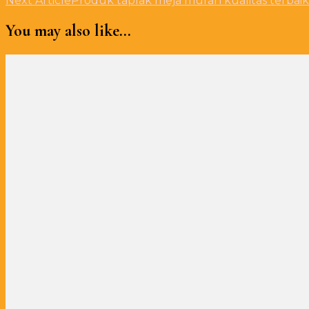
Next Article
Produk taplak meja murah kualitas terbaik
You may also like...