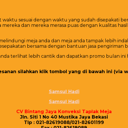
pat waktu sesuai dengan waktu yang sudah disepakati 
reka dan mereka merasa puas dengan kualitas hasil pr
 melindungi meja anda dan meja anda tampak lebih in
kesepakatan bersama dengan bantuan jasa pengiriman b
a terlihat lebih cantik dan dapatkan promo bulan ini
anan silahkan klik tombol yang di bawah ini (via w
Samsul Hadi
Samsul Hadi
CV Bіntаng Jауа Konveksi Tарlаk Mеја
Jln. Sіtі 1 Nо 40 Muѕtіkа Jауа Bеkаѕі
Tlр : 021-82619088/021-82601199
Fаx : 021-82619089