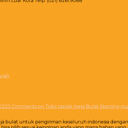
rim Luar Kota Telp. (021) 8261.9088
urah
2022
3 Comments
on Toko taplak meja Bulat Skerting m
meja bulat untuk pengiriman keseluruh indonesia denga
isa pilih sesuai keinginan anda yang mana bahan yang a