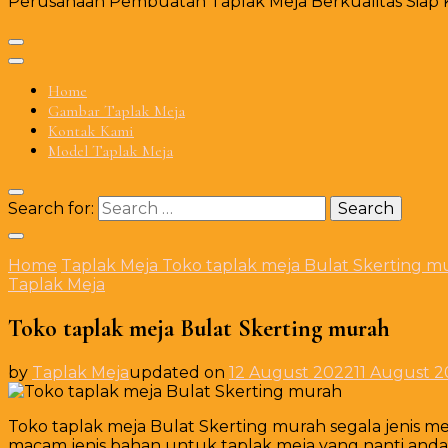
Perusahaan Pembuatan Taplak Meja Berkualitas Siap Ki
Home
Gambar Taplak Meja
Kontak Kami
Model Taplak Meja
Search for:
Home
Taplak Meja
Toko taplak meja Bulat Skerting m
Taplak Meja
Toko taplak meja Bulat Skerting murah
by
Taplak Meja
updated on
12 August 2022
11 August 
Toko taplak meja Bulat Skerting murah segala jenis 
macam jenis bahan untuk taplak meja yang nanti anda b