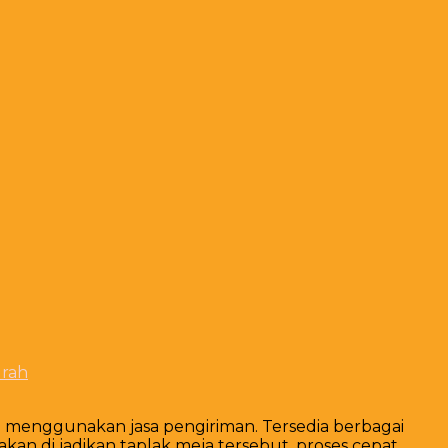
urah
n menggunakan jasa pengiriman. Tersedia berbagai
kan di jadikan taplak meja tersebut. proses cepat