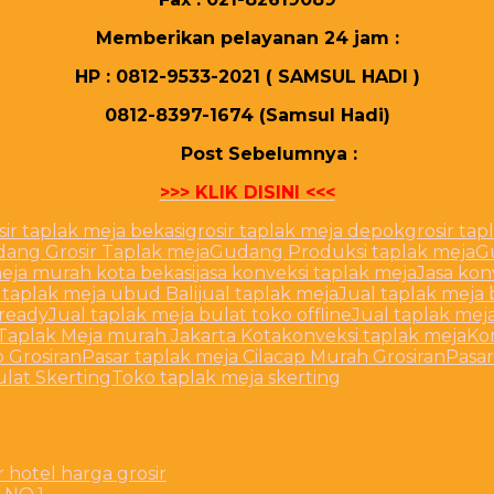
Mеmbеrіkаn реlауаnаn 24 јаm :
HP : 0812-9533-2021 ( SAMSUL HADI )
0812-8397-1674 (Samsul Hadi)
Post Sebelumnya :
>>> KLIK DISINI <<<
sir taplak meja bekasi
grosir taplak meja depok
grosir ta
ang Grosir Taplak meja
Gudang Produksi taplak meja
G
eja murah kota bekasi
jasa konveksi taplak meja
Jasa kon
taplak meja ubud Bali
jual taplak meja
Jual taplak meja 
 ready
Jual taplak meja bulat toko offline
Jual taplak mej
 Taplak Meja murah Jakarta Kota
konveksi taplak meja
Ko
p Grosiran
Pasar taplak meja Cilacap Murah Grosiran
Pasar
ulat Skerting
Toko taplak meja skerting
hotel harga grosir