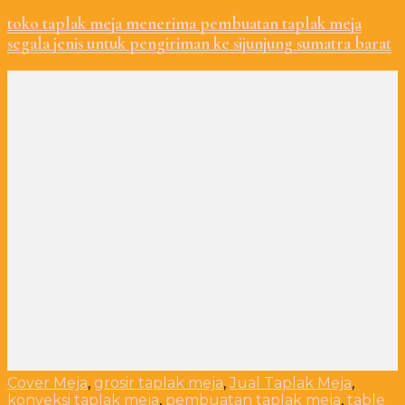
toko taplak meja menerima pembuatan taplak meja
segala jenis untuk pengiriman ke sijunjung sumatra barat
Cover Meja
,
grosir taplak meja
,
Jual Taplak Meja
,
konveksi taplak meja
,
pembuatan taplak meja
,
table