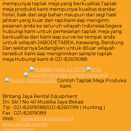
mempunyai taplak meja yang berkualitas.Taplak
meja produksi kami mempunyai kualitas standar
hotel, baik dari segi bahan maupun dari segi hasil
jahitan yang kuat dan rapi.Kami siap mengirim
pesanan anda ke seluruh wilayah Indonesia.Segera
hubungi kami untuk pemesanan taplak meja yang
berkualitas dan kami siap survei ke tempat anda
untuk wilayah JABODETABEK, Karawang, Bandung
Dan sekitarnya.Sedangkan untuk diluar wilayah
tersebut kami siap mengirimkan sample taplak
meja.Hubungi kami di 021-82619088
Contoh Taplak Meja Produksi
kami
Bintang Jaya Rental Equipment
Jln. Siti 1 No 40 Mustika Jaya Bekasi
Tlp : 021-82619088/021-82601199 ( Hunting )
Fax : 021-82619089
Web :
www.bintangjaya.co.id
www.sewakursi.net
www.meja.co