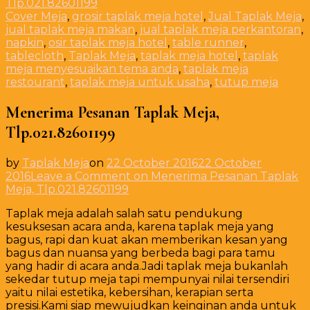
Tlp.021.82601199
Cover Meja
,
grosir taplak meja hotel
,
Jual Taplak Meja
,
jual taplak meja makan
,
jual taplak meja perkantoran
,
napkin
,
osir taplak meja hotel
,
table runner
,
tablecloth
,
Taplak Meja
,
taplak meja hotel
,
taplak
meja menyesuaikan tema anda
,
taplak meja
restourant
,
taplak meja untuk usaha
,
tutup meja
Menerima Pesanan Taplak Meja,
Tlp.021.82601199
by
Taplak Meja
on
22 October 2016
22 October
2016
Leave a Comment
on Menerima Pesanan Taplak
Meja, Tlp.021.82601199
Taplak meja adalah salah satu pendukung
kesuksesan acara anda, karena taplak meja yang
bagus, rapi dan kuat akan memberikan kesan yang
bagus dan nuansa yang berbeda bagi para tamu
yang hadir di acara anda.Jadi taplak meja bukanlah
sekedar tutup meja tapi mempunyai nilai tersendiri
yaitu nilai estetika, kebersihan, kerapian serta
presisi.Kami siap mewujudkan keinginan anda untuk