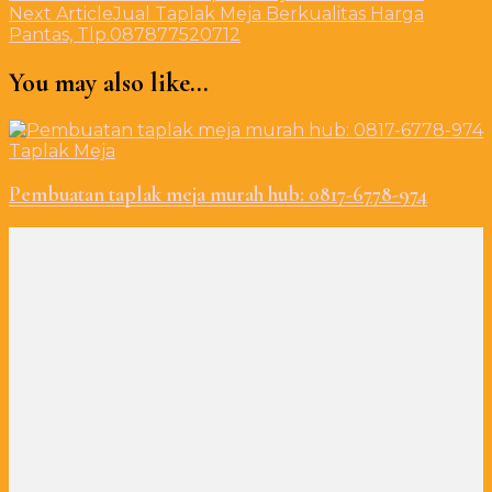
Next Article
Jual Taplak Meja Berkualitas Harga
Pantas, Tlp.087877520712
You may also like...
Taplak Meja
Pembuatan taplak meja murah hub: 0817-6778-974