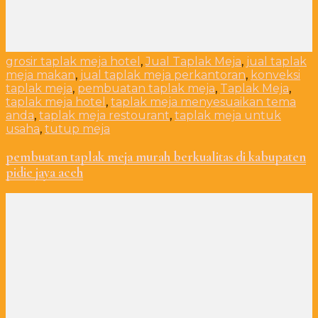
grosir taplak meja hotel
,
Jual Taplak Meja
,
jual taplak
meja makan
,
jual taplak meja perkantoran
,
konveksi
taplak meja
,
pembuatan taplak meja
,
Taplak Meja
,
taplak meja hotel
,
taplak meja menyesuaikan tema
anda
,
taplak meja restourant
,
taplak meja untuk
usaha
,
tutup meja
pembuatan taplak meja murah berkualitas di kabupaten
pidie jaya aceh