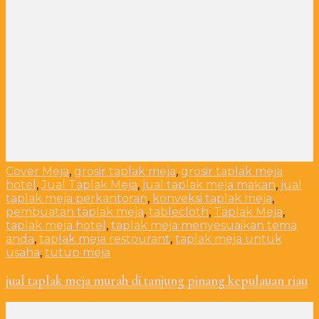
Cover Meja
,
grosir taplak meja
,
grosir taplak meja
hotel
,
Jual Taplak Meja
,
jual taplak meja makan
,
jual
taplak meja perkantoran
,
konveksi taplak meja
,
pembuatan taplak meja
,
tablecloth
,
Taplak Meja
,
taplak meja hotel
,
taplak meja menyesuaikan tema
anda
,
taplak meja restourant
,
taplak meja untuk
usaha
,
tutup meja
jual taplak meja murah di tanjung pinang kepulauan riau