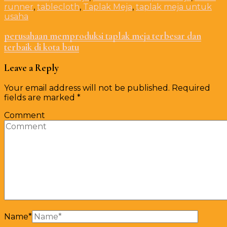
runner
,
tablecloth
,
Taplak Meja
,
taplak meja untuk
usaha
perusahaan memproduksi taplak meja terbesar dan
terbaik di kota batu
Leave a Reply
Your email address will not be published.
Required
fields are marked
*
Comment
Name
*