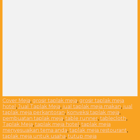
Cover Meja
,
grosir taplak meja
,
grosir taplak meja
hotel
,
Jual Taplak Meja
,
jual taplak meja makan
,
jual
taplak meja perkantoran
,
konveksi taplak meja
,
pembuatan taplak meja
,
table runner
,
tablecloth
,
Taplak Meja
,
taplak meja hotel
,
taplak meja
menyesuaikan tema anda
,
taplak meja restourant
,
taplak meja untuk usaha
,
tutup meja