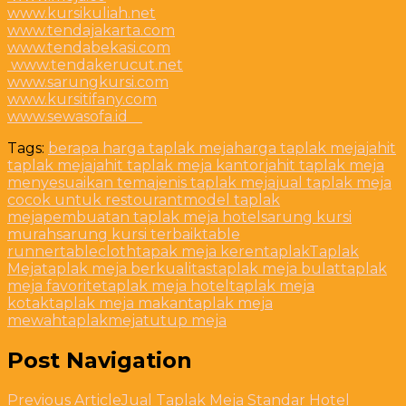
www.kursikuliah.net
www.tendajakarta.com
www.tendabekasi.com
www.tendakerucut.net
www.sarungkursi.com
www.kursitifany.com
www.sewasofa.id
Tags:
berapa harga taplak meja
harga taplak meja
jahit
taplak meja
jahit taplak meja kantor
jahit taplak meja
menyesuaikan tema
jenis taplak meja
jual taplak meja
cocok untuk restourant
model taplak
meja
pembuatan taplak meja hotel
sarung kursi
murah
sarung kursi terbaik
table
runner
tablecloth
tapak meja keren
taplak
Taplak
Meja
taplak meja berkualitas
taplak meja bulat
taplak
meja favorite
taplak meja hotel
taplak meja
kotak
taplak meja makan
taplak meja
mewah
taplakmeja
tutup meja
Post Navigation
Previous Article
Jual Taplak Meja Standar Hotel