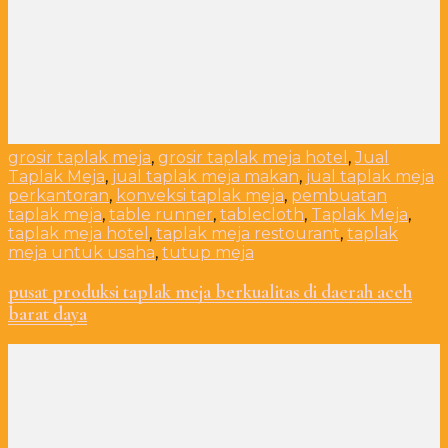
grosir taplak meja
,
grosir taplak meja hotel
,
Jual
Taplak Meja
,
jual taplak meja makan
,
jual taplak meja
perkantoran
,
konveksi taplak meja
,
pembuatan
taplak meja
,
table runner
,
tablecloth
,
Taplak Meja
,
taplak meja hotel
,
taplak meja restourant
,
taplak
meja untuk usaha
,
tutup meja
pusat produksi taplak meja berkualitas di daerah aceh
barat daya