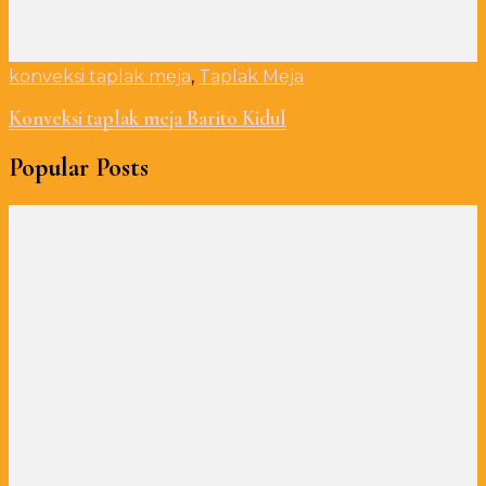
konveksi taplak meja
,
Taplak Meja
Konveksi taplak meja Barito Kidul
Popular Posts