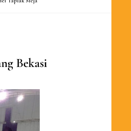
el Taplak Meja
ang Bekasi
on
asar
dagang
aplak
meja
antargebang
ekasi