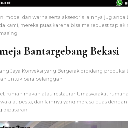
, model dan warna serta aksesoris lainnya jug anda 
 kami, mereka puas karena bisa me request taplak m
masing.
 meja Bantargebang Bekasi
ng Jaya Konveksi yang Bergerak dibidang produksi t
n untuk para pelanggan.
l, rumah makan atau restaurant, masyarakat rumahan,
sewa alat pesta, dan lainnya yang merasa puas denga
g dipasaran.