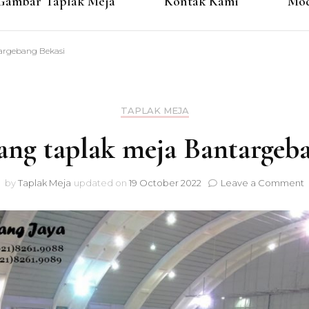
Gambar Taplak Meja
Kontak Kami
Mod
argebang Bekasi
TAPLAK MEJA
ang taplak meja Bantargeb
by
Taplak Meja
updated on
19 October 2022
Leave a Comment
P
t
B
B