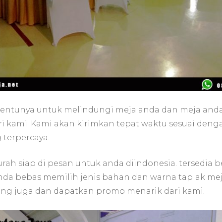
 tentunya untuk melindungi meja anda dan meja and
 kami. Kami akan kirimkan tepat waktu sesuai den
 terpercaya.
h siap di pesan untuk anda diindonesia. tersedia b
anda bebas memilih jenis bahan dan warna taplak m
ang juga dan dapatkan promo menarik dari kami.