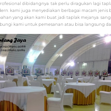
rofesional dibidangnya. tak perlu diragukan lagi tap
dern. kami juga menyediakan berbagai macam jenis 
s bahan yang akan kami buat jadi taplak mejanya. 
ungi kami untuk pemesanan atau bisa langsung da