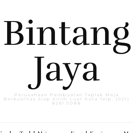
Bintang
Jaya
Perusahaan Pembuatan Taplak Meja
Berkualitas Siap Kirim Luar Kota Telp. (021)
8261.9088