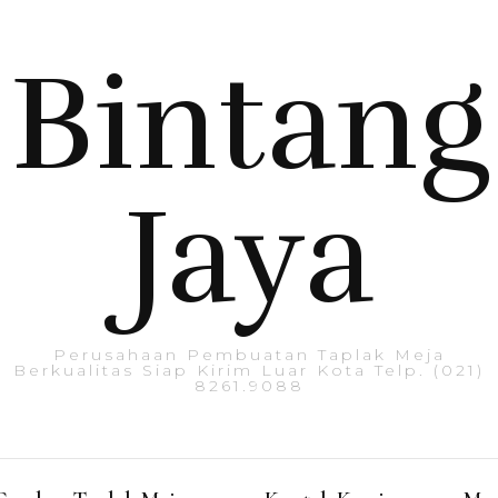
Bintang
Jaya
Perusahaan Pembuatan Taplak Meja
Berkualitas Siap Kirim Luar Kota Telp. (021)
8261.9088