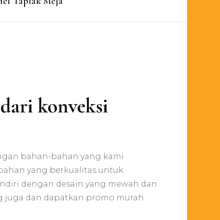
el Taplak Meja
 dari konveksi
n
oko
rosir
dengan bahan-bahan yang kami
arung
ursi
 bahan yang berkualitas untuk
arga
 sendiri dengan desain yang mewah dan
angsung
ng juga dan dapatkan promo murah
ari
onveksi