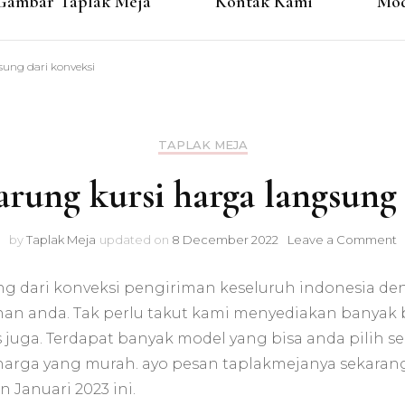
Gambar Taplak Meja
Kontak Kami
Mod
sung dari konveksi
TAPLAK MEJA
arung kursi harga langsung
o
by
Taplak Meja
updated on
8 December 2022
Leave a Comment
T
g
sung dari konveksi pengiriman keseluruh indonesia 
s
k
ginan anda. Tak perlu takut kami menyediakan banyak
h
as juga. Terdapat banyak model yang bisa anda pilih
l
harga yang murah. ayo pesan taplakmejanya sekara
d
k
 Januari 2023 ini.