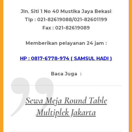
Jln. Siti 1 No 40 Mustika Jaya Bekasi
Tlp : 021-82619088/021-82601199
Fax : 021-82619089
Mеmbеrіkаn реlауаnаn 24 јаm :
HP : 0817-6778-974 ( SAMSUL HADI )
Baca Juga :
Sewa Meja Round Table
Multiplek Jakarta