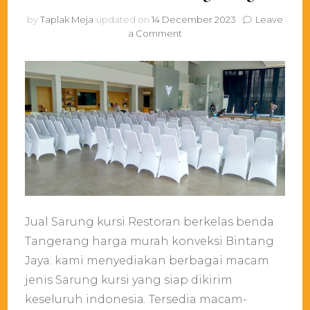
by
Taplak Meja
updated on
14 December 2023
Leave
on
a Comment
Jual
Sarung
kursi
Restoran
berkelas
benda
Tangerang
Jual Sarung kursi Restoran berkelas benda
Tangerang harga murah konveksi Bintang
Jaya. kami menyediakan berbagai macam
jenis Sarung kursi yang siap dikirim
keseluruh indonesia. Tersedia macam-