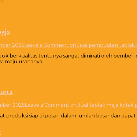
uh …
ogja
mber 2025
Leave a Comment
on Jasa pembuatan taplak 
uk berkualitas tentunya sangat diminati oleh pembeli-
a maju usahanya. …
karta
mber 2025
Leave a Comment
on Jual taplak meja kotak 
sat produksi siap di pesan dalam jumlah besar dan dapa