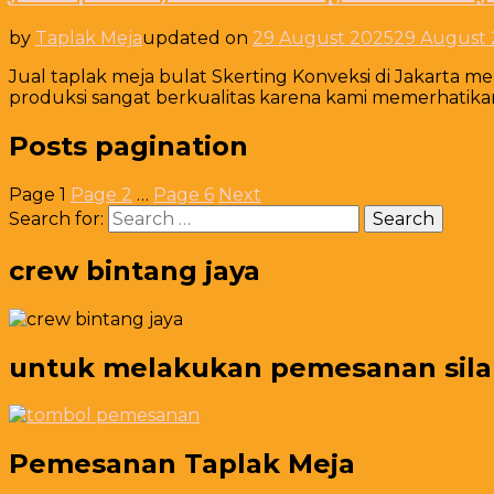
by
Taplak Meja
updated on
29 August 2025
29 August
Jual taplak meja bulat Skerting Konveksi di Jakarta 
produksi sangat berkualitas karena kami memerhatika
Posts pagination
Page
1
Page
2
…
Page
6
Next
Search for:
crew bintang jaya
untuk melakukan pemesanan silahk
Pemesanan Taplak Meja