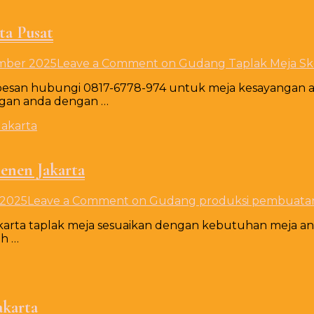
ta Pusat
mber 2025
Leave a Comment
on Gudang Taplak Meja Ske
 pesan hubungi 0817-6778-974 untuk meja kesayangan 
ggan anda dengan …
enen Jakarta
 2025
Leave a Comment
on Gudang produksi pembuatan 
arta taplak meja sesuaikan dengan kebutuhan meja an
ah …
akarta