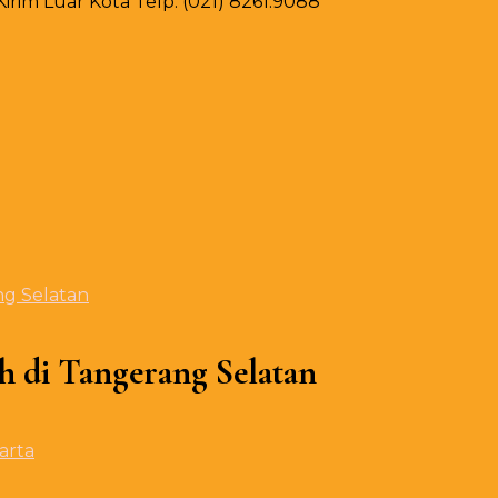
rim Luar Kota Telp. (021) 8261.9088
ng Selatan
h di Tangerang Selatan