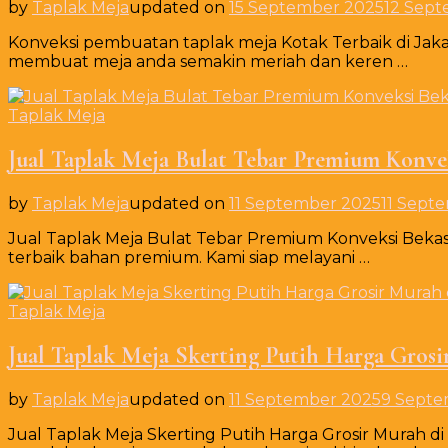
by
Taplak Meja
updated on
15 September 2025
12 Sep
Konveksi pembuatan taplak meja Kotak Terbaik di Jaka
membuat meja anda semakin meriah dan keren …
Taplak Meja
Jual Taplak Meja Bulat Tebar Premium Konve
by
Taplak Meja
updated on
11 September 2025
11 Sept
Jual Taplak Meja Bulat Tebar Premium Konveksi Bekasi
terbaik bahan premium. Kami siap melayani …
Taplak Meja
Jual Taplak Meja Skerting Putih Harga Gros
by
Taplak Meja
updated on
11 September 2025
9 Septe
Jual Taplak Meja Skerting Putih Harga Grosir Murah 