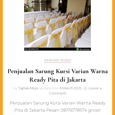
SARUNG KURSI
Penjualan Sarung Kursi Varian Warna
Ready Pita di Jakarta
by
Taplak Meja
updated on
11 March 2025
Leave a
on
Comment
Penjualan
Penjualan Sarung Kursi Varian Warna Ready
Sarung
Kursi
Pita di Jakarta Pesan 08176778974 grosir
Varian