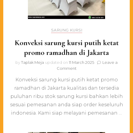
SARUNG KURSI
Konveksi sarung kursi putih ketat
promo ramadhan di Jakarta
by
Taplak Meja
updated on
11 March 2025
Leave a
on
Comment
Konveksi
Konveksi sarung kursi putih ketat promo
sarung
kursi
ramadhan di Jakarta kualitas dan tersedia
putih
puluhan ribu stok sarung kursi bahkan lebih
ketat
promo
sesuai pemesanan anda siap order keseluruh
ramadhan
indonesia. Kami siap melayani pemesanan …
di
Jakarta