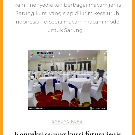
Restoran
kami menyediakan berbagai macam jenis
Premium
di
Sarung kursi yang siap dikirim keseluruh
Jakarta
indonesia. Tersedia macam-macam model
untuk Sarung …
SARUNG KURSI
Konveksi sarung kursi futura jenis