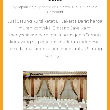
by
Taplak Meja
updated on
6 March 2025
Leave a
on
Comment
Jual
Jual Sarung kursi ketat Di Jakarta Barat harga
Sarung
kursi
murah konveksi Bintang Jaya. kami
ketat
menyediakan berbagai macam jenis Sarung
Di
Jakarta
kursi yang siap dikirim keseluruh indonesia.
Barat
Tersedia macam-macam model untuk Sarung
kursinya …