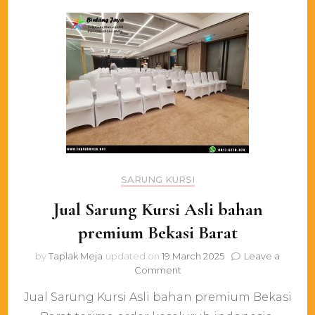
SARUNG KURSI
Jual Sarung Kursi Asli bahan
premium Bekasi Barat
by
Taplak Meja
updated on
19 March 2025
Leave a
on
Comment
Jual
Jual Sarung Kursi Asli bahan premium Bekasi
Sarung
Kursi