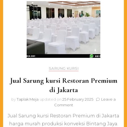
SARUNG KURSI
Jual Sarung kursi Restoran Premium
di Jakarta
by
Taplak Meja
updated on
25 February 2025
Leave a
on
Comment
Jual
Jual Sarung kursi Restoran Premium di Jakarta
Sarung
kursi
harga murah produksi konveksi Bintang Jaya.