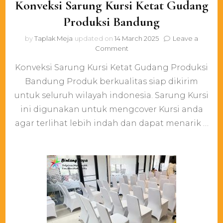
Konveksi Sarung Kursi Ketat Gudang
Produksi Bandung
by
Taplak Meja
updated on
14 March 2025
Leave a
on
Comment
Konveksi
Konveksi Sarung Kursi Ketat Gudang Produksi
Sarung
Kursi
Bandung Produk berkualitas siap dikirim
Ketat
untuk seluruh wilayah indonesia. Sarung Kursi
Gudang
Produksi
ini digunakan untuk mengcover Kursi anda
Bandung
agar terlihat lebih indah dan dapat menarik …