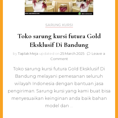
SARUNG KURSI
Toko sarung kursi futura Gold
Eksklusif Di Bandung
by
Taplak Meja
updated on
25 March 2025
Leave a
on
Comment
Toko
Toko sarung kursi futura Gold Eksklusif Di
sarung
kursi
Bandung melayani pemesanan seluruh
futura
wilayah Indonesia dengan bantuan jasa
Gold
Eksklusif
pengiriman. Sarung kursi yang kami buat bisa
Di
menyesuaikan keinginan anda baik bahan
Bandung
model dan …