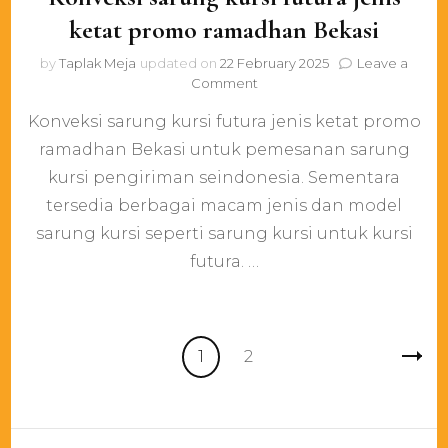
ketat promo ramadhan Bekasi
by
Taplak Meja
updated on
22 February 2025
Leave a
on
Comment
Konveksi
Konveksi sarung kursi futura jenis ketat promo
sarung
kursi
ramadhan Bekasi untuk pemesanan sarung
futura
kursi pengiriman seindonesia. Sementara
jenis
ketat
tersedia berbagai macam jenis dan model
promo
sarung kursi seperti sarung kursi untuk kursi
ramadhan
futura. …
Bekasi
Posts
Page
Page
1
2
pagination