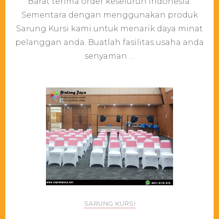
Barat terima order keseluruh indonesia.
Asli
Sementara dengan menggunakan produk
bahan
premium
Sarung Kursi kami untuk menarik daya minat
Bekasi
pelanggan anda. Buatlah fasilitas usaha anda
Barat
senyaman …
SARUNG KURSI