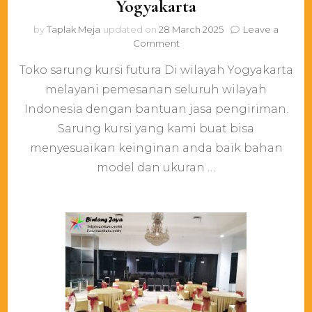
Yogyakarta
by
Taplak Meja
updated on
28 March 2025
Leave a
on
Comment
Toko
Toko sarung kursi futura Di wilayah Yogyakarta
sarung
kursi
melayani pemesanan seluruh wilayah
futura
Indonesia dengan bantuan jasa pengiriman.
Di
wilayah
Sarung kursi yang kami buat bisa
Yogyakarta
menyesuaikan keinginan anda baik bahan
model dan ukuran …