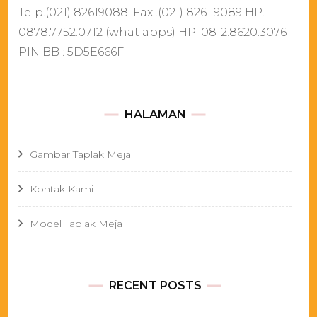
Telp.(021) 82619088. Fax .(021) 8261 9089 HP.
0878.7752.0712 (what apps) HP. 0812.8620.3076
PIN BB : 5D5E666F
HALAMAN
Gambar Taplak Meja
Kontak Kami
Model Taplak Meja
RECENT POSTS