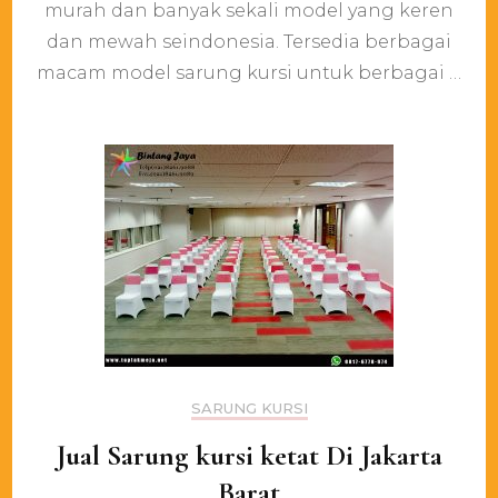
murah dan banyak sekali model yang keren
Warna
Ready
dan mewah seindonesia. Tersedia berbagai
Pita
macam model sarung kursi untuk berbagai …
di
Jakarta
SARUNG KURSI
Jual Sarung kursi ketat Di Jakarta
Barat