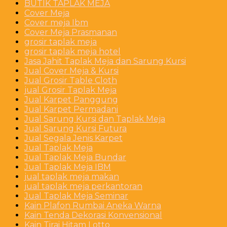
BUTIK TAPLAK MEJA
Cover Meja
Cover meja Ibm
Cover Meja Prasmanan
grosir taplak meja
grosir taplak meja hotel
Jasa Jahit Taplak Meja dan Sarung Kursi
Jual Cover Meja & Kursi
Jual Grosir Table Cloth
jual Grosir Taplak Meja
Jual Karpet Panggung
Jual Karpet Permadani
Jual Sarung Kursi dan Taplak Meja
Jual Sarung Kursi Futura
Jual Segala Jenis Karpet
Jual Taplak Meja
Jual Taplak Meja Bundar
Jual Taplak Meja IBM
jual taplak meja makan
jual taplak meja perkantoran
Jual Taplak Meja Seminar
Kain Plafon Rumbai Aneka Warna
Kain Tenda Dekorasi Konvensional
Kain Tirai Hitam Lotto