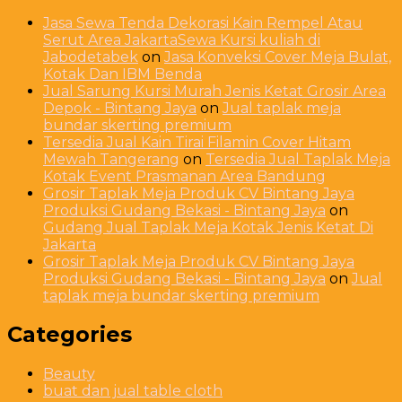
Jasa Sewa Tenda Dekorasi Kain Rempel Atau
Serut Area JakartaSewa Kursi kuliah di
Jabodetabek
on
Jasa Konveksi Cover Meja Bulat,
Kotak Dan IBM Benda
Jual Sarung Kursi Murah Jenis Ketat Grosir Area
Depok - Bintang Jaya
on
Jual taplak meja
bundar skerting premium
Tersedia Jual Kain Tirai Filamin Cover Hitam
Mewah Tangerang
on
Tersedia Jual Taplak Meja
Kotak Event Prasmanan Area Bandung
Grosir Taplak Meja Produk CV Bintang Jaya
Produksi Gudang Bekasi - Bintang Jaya
on
Gudang Jual Taplak Meja Kotak Jenis Ketat Di
Jakarta
Grosir Taplak Meja Produk CV Bintang Jaya
Produksi Gudang Bekasi - Bintang Jaya
on
Jual
taplak meja bundar skerting premium
Categories
Beauty
buat dan jual table cloth