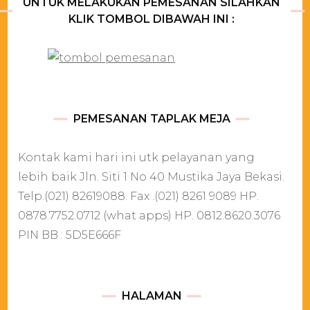
UNTUK MELAKUKAN PEMESANAN SILAHKAN
KLIK TOMBOL DIBAWAH INI :
PEMESANAN TAPLAK MEJA
Kontak kami hari ini utk pelayanan yang
lebih baik Jln. Siti 1 No 40 Mustika Jaya Bekasi.
Telp.(021) 82619088. Fax .(021) 8261 9089 HP.
0878.7752.0712 (what apps) HP. 0812.8620.3076
PIN BB : 5D5E666F
HALAMAN