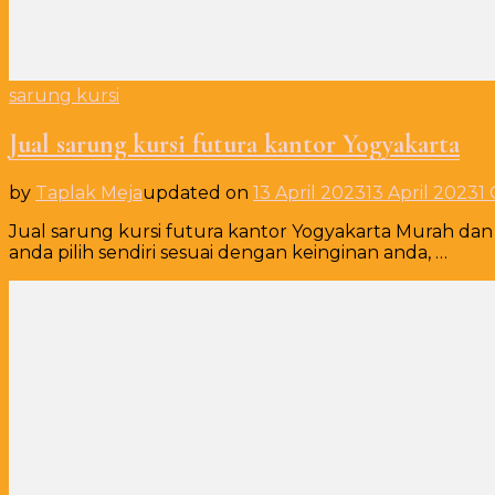
sarung kursi
Jual sarung kursi futura kantor Yogyakarta
by
Taplak Meja
updated on
13 April 2023
13 April 2023
1
Jual sarung kursi futura kantor Yogyakarta Murah da
anda pilih sendiri sesuai dengan keinginan anda, …