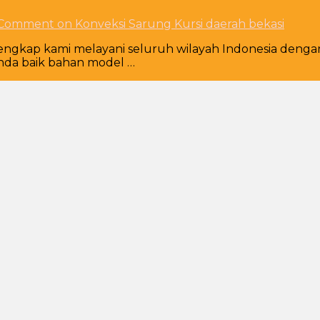
 Comment
on Konveksi Sarung Kursi daerah bekasi
Lengkap kami melayani seluruh wilayah Indonesia denga
nda baik bahan model …