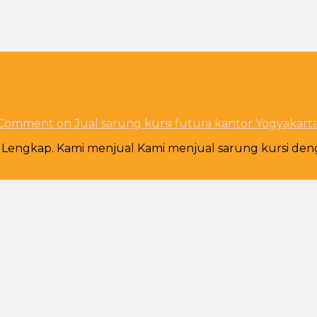
 Comment
on Jual sarung kursi futura kantor Yogyakart
n Lengkap. Kami menjual Kami menjual sarung kursi de