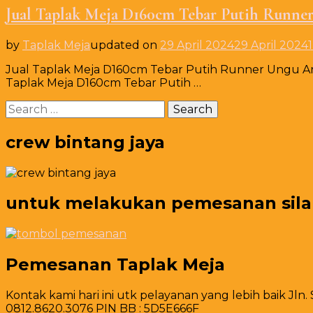
Jual Taplak Meja D160cm Tebar Putih Runne
by
Taplak Meja
updated on
29 April 2024
29 April 2024
Jual Taplak Meja D160cm Tebar Putih Runner Ungu Are
Taplak Meja D160cm Tebar Putih …
Search
for:
crew bintang jaya
untuk melakukan pemesanan silahk
Pemesanan Taplak Meja
Kontak kami hari ini utk pelayanan yang lebih baik Jln.
0812.8620.3076 PIN BB : 5D5E666F