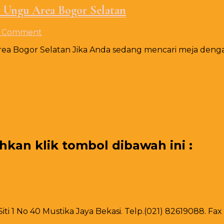
r Ungu Area Bogor Selatan
on
1 Comment
Jual
a Bogor Selatan Jika Anda sedang mencari meja dengan
Taplak
Meja
D160cm
Tebar
Putih
Runner
Ungu
Area
Bogor
Selatan
an klik tombol dibawah ini :
 Siti 1 No 40 Mustika Jaya Bekasi. Telp.(021) 82619088. F