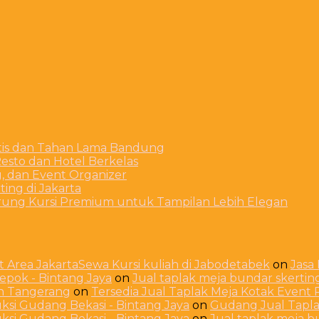
stis dan Tahan Lama Bandung
esto dan Hotel Berkelas
g, dan Event Organizer
ing di Jakarta
arung Kursi Premium untuk Tampilan Lebih Elegan
 Area JakartaSewa Kursi kuliah di Jabodetabek
on
Jasa
Depok - Bintang Jaya
on
Jual taplak meja bundar skerti
ah Tangerang
on
Tersedia Jual Taplak Meja Kotak Even
ksi Gudang Bekasi - Bintang Jaya
on
Gudang Jual Taplak
ksi Gudang Bekasi - Bintang Jaya
on
Jual taplak meja 