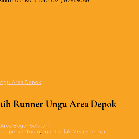
rim Luar Kota Telp. (021) 8261.9088
Ungu Area Depok
utih Runner Ungu Area Depok
meja perkantoran
,
Jual Taplak Meja Seminar