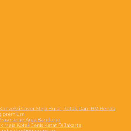
 Konveksi Cover Meja Bulat, Kotak Dan IBM Benda
ng premium
t Prasmanan Area Bandung
 Meja Kotak Jenis Ketat Di Jakarta
bundar skerting premium