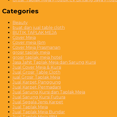
Categories
Beauty
buat dan jual table cloth
BUTIK TAPLAK MEJA
Cover Meja
Cover meja Ibm
Cover Meja Prasmanan
grosir taplak meja
grosir taplak meja hotel
Jasa Jahit Taplak Meja dan Sarung Kursi
Jual Cover Meja & Kursi
Jual Grosir Table Cloth
jual Grosir Taplak Meja
Jual Karpet Panggung
Jual Karpet Permadani
Jual Sarung Kursi dan Taplak Meja
Jual Sarung Kursi Futura
Jual Segala Jenis Karpet
Jual Taplak Meja
Jual Taplak Meja Bundar
Jual Taplak Meja IBM