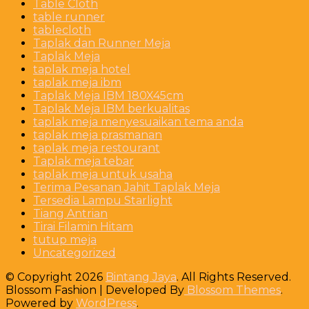
Table Cloth
table runner
tablecloth
Taplak dan Runner Meja
Taplak Meja
taplak meja hotel
taplak meja ibm
Taplak Meja IBM 180X45cm
Taplak Meja IBM berkualitas
taplak meja menyesuaikan tema anda
taplak meja prasmanan
taplak meja restourant
Taplak meja tebar
taplak meja untuk usaha
Terima Pesanan Jahit Taplak Meja
Tersedia Lampu Starlight
Tiang Antrian
Tirai Filamin Hitam
tutup meja
Uncategorized
© Copyright 2026
Bintang Jaya
. All Rights Reserved.
Blossom Fashion | Developed By
Blossom Themes
.
Powered by
WordPress
.