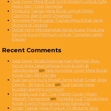
Jual Cover Meja Bulat Gold Modern untuk Cafe,
Resto dan Hotel Berkelas
Produksi Taplak Meja Bulat untuk Hotel,
Catering, dan Event Organizer
Konveksi Pembuatan Taplak Meja Kotak Jenis
Skirting di Jakarta
Detail yang Mengangkat Kelas Acara: Produksi
Sarung Kursi Premium untuk Tampilan Lebih
Elegan
Recent Comments
Jasa Sewa Tenda Dekorasi Kain Rempel Atau
Serut Area JakartaSewa Kursi kuliah di
Jabodetabek
on
Jasa Konveksi Cover Meja Bulat,
Kotak Dan IBM Benda
Jual Sarung Kursi Murah Jenis Ketat Grosir Area
Depok - Bintang Jaya
on
Jual taplak meja
bundar skerting premium
Tersedia Jual Kain Tirai Filamin Cover Hitam
Mewah Tangerang
on
Tersedia Jual Taplak Meja
Kotak Event Prasmanan Area Bandung
Grosir Taplak Meja Produk CV Bintang Jaya