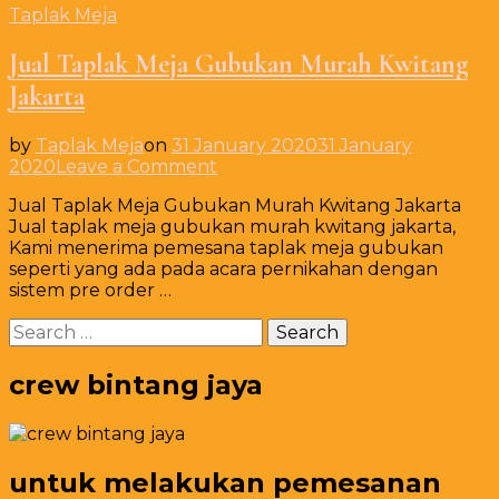
Taplak Meja
Jual Taplak Meja Gubukan Murah Kwitang
Jakarta
by
Taplak Meja
on
31 January 2020
31 January
on
2020
Leave a Comment
Jual
Jual Taplak Meja Gubukan Murah Kwitang Jakarta
Taplak
Jual taplak meja gubukan murah kwitang jakarta,
Meja
Kami menerima pemesana taplak meja gubukan
Gubukan
seperti yang ada pada acara pernikahan dengan
Murah
sistem pre order …
Kwitang
Jakarta
Search
for:
crew bintang jaya
untuk melakukan pemesanan