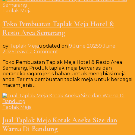
Taplak Meja
Toko Pembuatan Taplak Meja Hotel &
Resto Area Semarang
by
Taplak Meja
updated on
9 June 2025
9 June
on
2025
Leave a Comment
Toko
Toko Pembuatan Taplak Meja Hotel & Resto Area
Pembuatan
Semarang, Produk taplak meja bervariasi dan
Taplak
beraneka ragam jenis bahan untuk menghiasi meja
Meja
anda. Terima pembuatan taplak meja untuk berbagai
Hotel
macam jenis …
&
Resto
Area
Semarang
Taplak Meja
Jual Taplak Meja Kotak Aneka Size dan
Warna Di Bandung