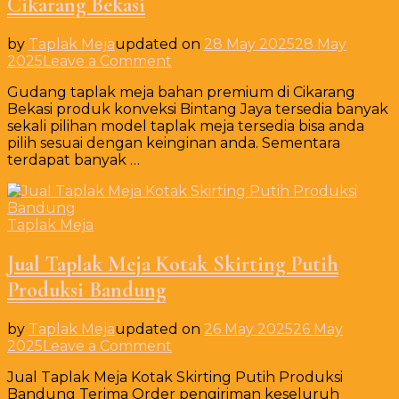
Cikarang Bekasi
by
Taplak Meja
updated on
28 May 2025
28 May
on
2025
Leave a Comment
Gudang
Gudang taplak meja bahan premium di Cikarang
taplak
Bekasi produk konveksi Bintang Jaya tersedia banyak
meja
sekali pilihan model taplak meja tersedia bisa anda
bahan
pilih sesuai dengan keinginan anda. Sementara
premium
terdapat banyak …
di
Cikarang
Bekasi
Taplak Meja
Jual Taplak Meja Kotak Skirting Putih
Produksi Bandung
by
Taplak Meja
updated on
26 May 2025
26 May
on
2025
Leave a Comment
Jual
Jual Taplak Meja Kotak Skirting Putih Produksi
Taplak
Bandung Terima Order pengiriman keseluruh
Meja