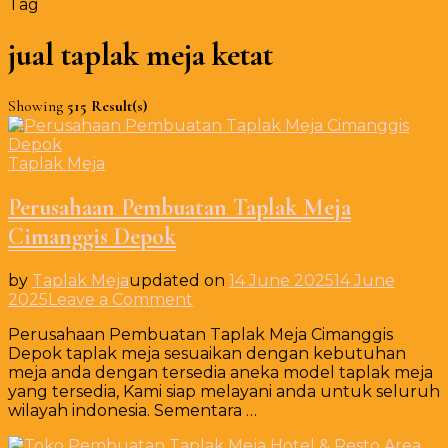
Tag
jual taplak meja ketat
Showing
515 Result(s)
Taplak Meja
Perusahaan Pembuatan Taplak Meja
Cimanggis Depok
by
Taplak Meja
updated on
14 June 2025
14 June
on
2025
Leave a Comment
Perusahaan
Perusahaan Pembuatan Taplak Meja Cimanggis
Pembuatan
Depok taplak meja sesuaikan dengan kebutuhan
Taplak
meja anda dengan tersedia aneka model taplak meja
Meja
yang tersedia, Kami siap melayani anda untuk seluruh
Cimanggis
wilayah indonesia. Sementara …
Depok