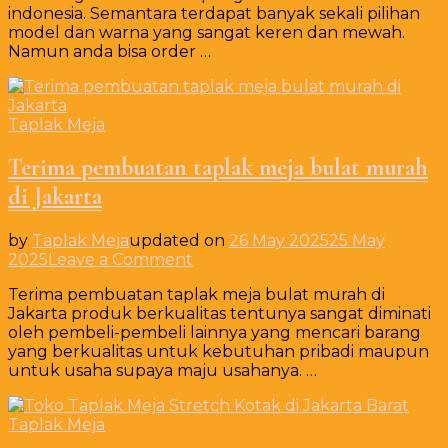
indonesia. Semantara terdapat banyak sekali pilihan
Kotak
model dan warna yang sangat keren dan mewah.
Skirting
Namun anda bisa order …
Putih
Produksi
Bandung
Taplak Meja
Terima pembuatan taplak meja bulat murah
di Jakarta
by
Taplak Meja
updated on
26 May 2025
25 May
on
2025
Leave a Comment
Terima
Terima pembuatan taplak meja bulat murah di
pembuatan
Jakarta produk berkualitas tentunya sangat diminati
taplak
oleh pembeli-pembeli lainnya yang mencari barang
meja
yang berkualitas untuk kebutuhan pribadi maupun
bulat
untuk usaha supaya maju usahanya. …
murah
di
Jakarta
Taplak Meja