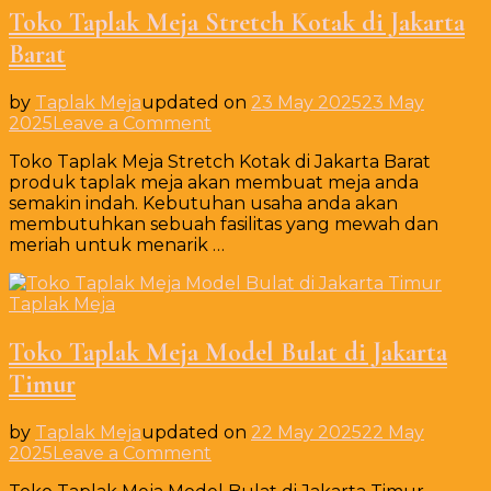
Toko Taplak Meja Stretch Kotak di Jakarta
Barat
by
Taplak Meja
updated on
23 May 2025
23 May
on
2025
Leave a Comment
Toko
Toko Taplak Meja Stretch Kotak di Jakarta Barat
Taplak
produk taplak meja akan membuat meja anda
Meja
semakin indah. Kebutuhan usaha anda akan
Stretch
membutuhkan sebuah fasilitas yang mewah dan
Kotak
meriah untuk menarik …
di
Jakarta
Barat
Taplak Meja
Toko Taplak Meja Model Bulat di Jakarta
Timur
by
Taplak Meja
updated on
22 May 2025
22 May
on
2025
Leave a Comment
Toko