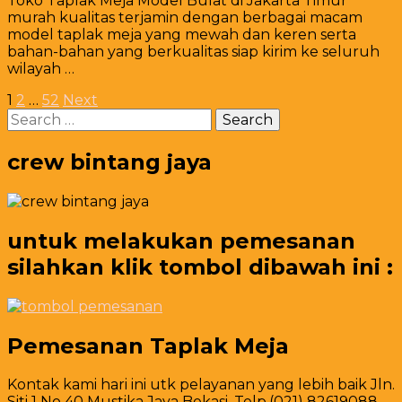
Toko Taplak Meja Model Bulat di Jakarta Timur
Taplak
murah kualitas terjamin dengan berbagai macam
Meja
model taplak meja yang mewah dan keren serta
Model
bahan-bahan yang berkualitas siap kirim ke seluruh
Bulat
wilayah …
di
Jakarta
Posts
Page
Page
Page
1
2
…
52
Next
Timur
Search
pagination
for:
crew bintang jaya
untuk melakukan pemesanan
silahkan klik tombol dibawah ini :
Pemesanan Taplak Meja
Kontak kami hari ini utk pelayanan yang lebih baik Jln.
Siti 1 No 40 Mustika Jaya Bekasi. Telp.(021) 82619088.