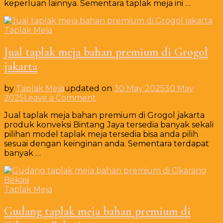
keperluan lainnya. Sementara taplak meja ini …
Bulat
Jenis
Skirting
Taplak Meja
di
Cisarua
Jual taplak meja bahan premium di Grogol
Bogor
jakarta
by
Taplak Meja
updated on
30 May 2025
30 May
on
2025
Leave a Comment
Jual
Jual taplak meja bahan premium di Grogol jakarta
taplak
produk konveksi Bintang Jaya tersedia banyak sekali
meja
pilihan model taplak meja tersedia bisa anda pilih
bahan
sesuai dengan keinginan anda. Sementara terdapat
premium
banyak …
di
Grogol
jakarta
Taplak Meja
Gudang taplak meja bahan premium di