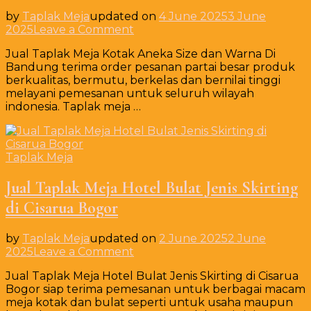
by
Taplak Meja
updated on
4 June 2025
3 June
on
2025
Leave a Comment
Jual
Jual Taplak Meja Kotak Aneka Size dan Warna Di
Taplak
Bandung terima order pesanan partai besar produk
Meja
berkualitas, bermutu, berkelas dan bernilai tinggi
Kotak
melayani pemesanan untuk seluruh wilayah
Aneka
indonesia. Taplak meja …
Size
dan
Warna
Di
Taplak Meja
Bandung
Jual Taplak Meja Hotel Bulat Jenis Skirting
di Cisarua Bogor
by
Taplak Meja
updated on
2 June 2025
2 June
on
2025
Leave a Comment
Jual
Jual Taplak Meja Hotel Bulat Jenis Skirting di Cisarua
Taplak
Bogor siap terima pemesanan untuk berbagai macam
Meja
meja kotak dan bulat seperti untuk usaha maupun
Hotel