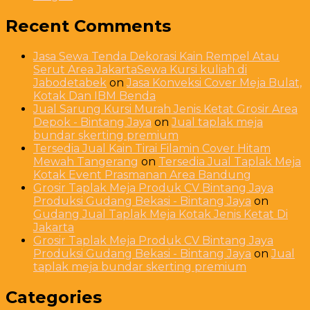
Recent Comments
Jasa Sewa Tenda Dekorasi Kain Rempel Atau
Serut Area JakartaSewa Kursi kuliah di
Jabodetabek
on
Jasa Konveksi Cover Meja Bulat,
Kotak Dan IBM Benda
Jual Sarung Kursi Murah Jenis Ketat Grosir Area
Depok - Bintang Jaya
on
Jual taplak meja
bundar skerting premium
Tersedia Jual Kain Tirai Filamin Cover Hitam
Mewah Tangerang
on
Tersedia Jual Taplak Meja
Kotak Event Prasmanan Area Bandung
Grosir Taplak Meja Produk CV Bintang Jaya
Produksi Gudang Bekasi - Bintang Jaya
on
Gudang Jual Taplak Meja Kotak Jenis Ketat Di
Jakarta
Grosir Taplak Meja Produk CV Bintang Jaya
Produksi Gudang Bekasi - Bintang Jaya
on
Jual
taplak meja bundar skerting premium
Categories