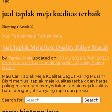
Tag
jual taplak meja kualitas terbaik
Showing
1 Result(s)
Jual Taplak Meja
,
Taplak Meja
Jual Taplak Meja Best Quality Paling Murah
by
Taplak Meja
updated on
12 July 2022
12 July 2022
2
Comments
on Jual Taplak Meja Best Quality Paling
Murah
Mau Cari Taplak Meja Kualitas Bagus Paling Murah?
Disini menjual taplak meja kualitas terbaik dan harga
paling murah. siap menyediakan taplak meja kualitas
hotel dengan jahitan yang rapih dan presisi …
Search for:
crew bintang jaya