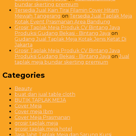
bundar skerting premium
Tersedia Jual Kain Tirai Filamin Cover Hitam
Mewah Tangerang
on
Tersedia Jual Taplak Meja
Kotak Event Prasmanan Area Bandung
Grosir Taplak Meja Produk CV Bintang Jaya
Produksi Gudang Bekasi - Bintang Jaya
on
Gudang Jual Taplak Meja Kotak Jenis Ketat Di
Jakarta
Grosir Taplak Meja Produk CV Bintang Jaya
Produksi Gudang Bekasi - Bintang Jaya
on
Jual
taplak meja bundar skerting premium
Categories
Beauty
buat dan jual table cloth
BUTIK TAPLAK MEJA
Cover Meja
Cover meja Ibm
Cover Meja Prasmanan
grosir taplak meja
grosir taplak meja hotel
Jasa Jahit Taplak Meja dan Sarung Kursi