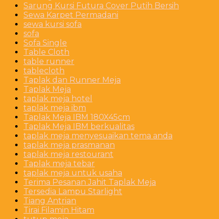
Sarung Kursi Futura Cover Putih Bersih
Sewa Karpet Permadani
sewa kursi sofa
sofa
Sofa Single
Table Cloth
table runner
tablecloth
Taplak dan Runner Meja
Taplak Meja
taplak meja hotel
taplak meja ibm
Taplak Meja IBM 180X45cm
Taplak Meja IBM berkualitas
taplak meja menyesuaikan tema anda
taplak meja prasmanan
taplak meja restourant
Taplak meja tebar
taplak meja untuk usaha
Terima Pesanan Jahit Taplak Meja
Tersedia Lampu Starlight
Tiang Antrian
Tirai Filamin Hitam