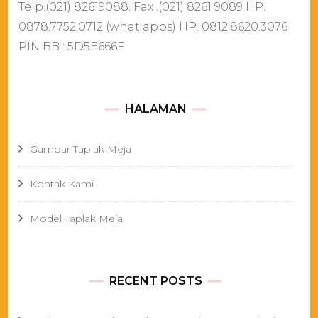
Telp.(021) 82619088. Fax .(021) 8261 9089 HP.
0878.7752.0712 (what apps) HP. 0812.8620.3076
PIN BB : 5D5E666F
HALAMAN
Gambar Taplak Meja
Kontak Kami
Model Taplak Meja
RECENT POSTS