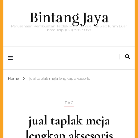
Bintang Jaya
Perusahaan Pembuatan Taplak Meja Berkualitas Siap Kirim Luar
Kota Telp. (021) 8261.9088
Home
jual taplak meja lengkap aksesoris
TAG
jual taplak meja
lengkap aksesoris