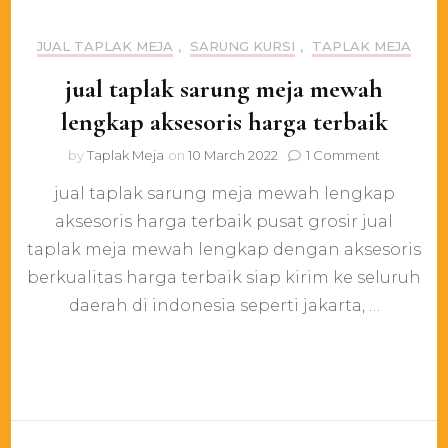
JUAL TAPLAK MEJA
,
SARUNG KURSI
,
TAPLAK MEJA
jual taplak sarung meja mewah
lengkap aksesoris harga terbaik
on
by
Taplak Meja
on
10 March 2022
1 Comment
jual
jual taplak sarung meja mewah lengkap
taplak
sarung
aksesoris harga terbaik pusat grosir jual
meja
taplak meja mewah lengkap dengan aksesoris
mewah
lengkap
berkualitas harga terbaik siap kirim ke seluruh
aksesoris
daerah di indonesia seperti jakarta, …
harga
terbaik