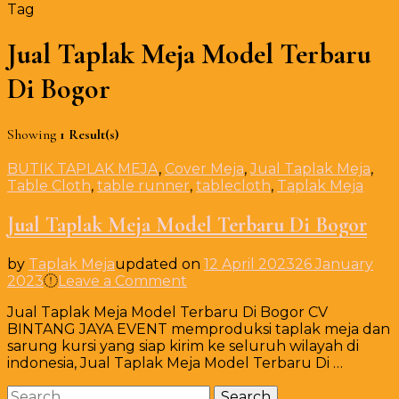
Tag
Jual Taplak Meja Model Terbaru
Di Bogor
Showing
1 Result(s)
BUTIK TAPLAK MEJA
,
Cover Meja
,
Jual Taplak Meja
,
Table Cloth
,
table runner
,
tablecloth
,
Taplak Meja
Jual Taplak Meja Model Terbaru Di Bogor
by
Taplak Meja
updated on
12 April 2023
26 January
on
2023
Leave a Comment
Jual
Jual Taplak Meja Model Terbaru Di Bogor CV
Taplak
BINTANG JAYA EVENT memproduksi taplak meja dan
Meja
sarung kursi yang siap kirim ke seluruh wilayah di
Model
indonesia, Jual Taplak Meja Model Terbaru Di …
Terbaru
Di
Search
Bogor