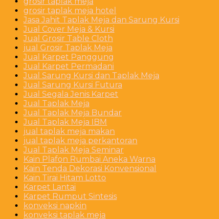
grosir taplak meja
grosir taplak meja hotel
Jasa Jahit Taplak Meja dan Sarung Kursi
Jual Cover Meja & Kursi
Jual Grosir Table Cloth
jual Grosir Taplak Meja
Jual Karpet Panggung
Jual Karpet Permadani
Jual Sarung Kursi dan Taplak Meja
Jual Sarung Kursi Futura
Jual Segala Jenis Karpet
Jual Taplak Meja
Jual Taplak Meja Bundar
Jual Taplak Meja IBM
jual taplak meja makan
jual taplak meja perkantoran
Jual Taplak Meja Seminar
Kain Plafon Rumbai Aneka Warna
Kain Tenda Dekorasi Konvensional
Kain Tirai Hitam Lotto
Karpet Lantai
Karpet Rumput Sintesis
konveksi napkin
konveksi taplak meja