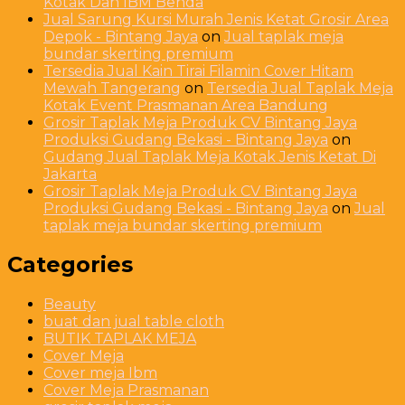
Kotak Dan IBM Benda
Jual Sarung Kursi Murah Jenis Ketat Grosir Area
Depok - Bintang Jaya
on
Jual taplak meja
bundar skerting premium
Tersedia Jual Kain Tirai Filamin Cover Hitam
Mewah Tangerang
on
Tersedia Jual Taplak Meja
Kotak Event Prasmanan Area Bandung
Grosir Taplak Meja Produk CV Bintang Jaya
Produksi Gudang Bekasi - Bintang Jaya
on
Gudang Jual Taplak Meja Kotak Jenis Ketat Di
Jakarta
Grosir Taplak Meja Produk CV Bintang Jaya
Produksi Gudang Bekasi - Bintang Jaya
on
Jual
taplak meja bundar skerting premium
Categories
Beauty
buat dan jual table cloth
BUTIK TAPLAK MEJA
Cover Meja
Cover meja Ibm
Cover Meja Prasmanan