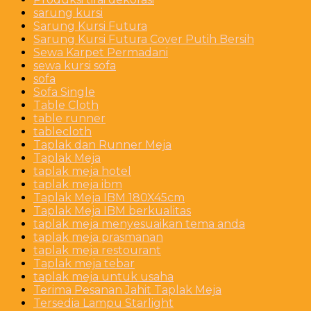
sarung kursi
Sarung Kursi Futura
Sarung Kursi Futura Cover Putih Bersih
Sewa Karpet Permadani
sewa kursi sofa
sofa
Sofa Single
Table Cloth
table runner
tablecloth
Taplak dan Runner Meja
Taplak Meja
taplak meja hotel
taplak meja ibm
Taplak Meja IBM 180X45cm
Taplak Meja IBM berkualitas
taplak meja menyesuaikan tema anda
taplak meja prasmanan
taplak meja restourant
Taplak meja tebar
taplak meja untuk usaha
Terima Pesanan Jahit Taplak Meja
Tersedia Lampu Starlight