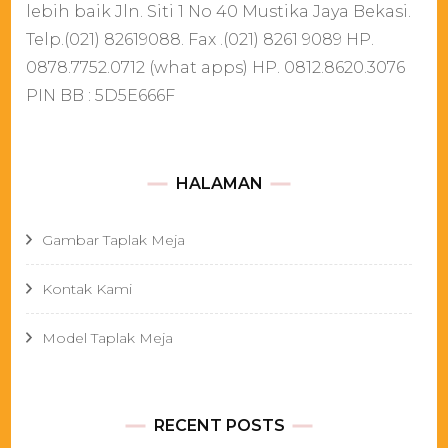
lebih baik Jln. Siti 1 No 40 Mustika Jaya Bekasi.
Telp.(021) 82619088. Fax .(021) 8261 9089 HP.
0878.7752.0712 (what apps) HP. 0812.8620.3076
PIN BB : 5D5E666F
HALAMAN
Gambar Taplak Meja
Kontak Kami
Model Taplak Meja
RECENT POSTS