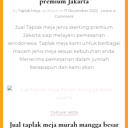
premium Jakarta
by
Taplak Meja
updated on
17 November 2022
Leave a
on
Comment
Jual
Jual Taplak meja jenis skerting premium
Taplak
meja
Jakarta siap melayani pemesanan
jenis
seindonesia. Taplak meja kami untuk berbagai
skerting
premium
macam jenis meja sesuai kebutuhan anda.
Jakarta
Menerima pemesanan dalam jumlah
berapapun dan kami akan …
TAPLAK MEJA
Jual taplak meja murah mangga besar