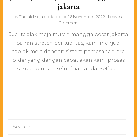
jakarta
by
Taplak Meja
updated on
16 November 2022
Leave a
on
Comment
Jual
Jual taplak meja murah mangga besar jakarta
taplak
meja
bahan stretch berkualitas, Kami menjual
murah
taplak meja dengan sistem pemesanan pre
mangga
besar
order yang dengan cepat akan kami proses
jakarta
sesuai dengan keinginan anda. Ketika …
Search
for: