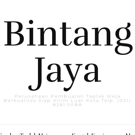
Bintang
Jaya
Perusahaan Pembuatan Taplak Meja
Berkualitas Siap Kirim Luar Kota Telp. (021)
8261.9088