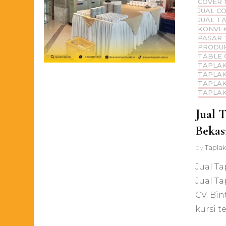
COVER 
JUAL C
JUAL T
KONVEK
PASAR 
PRODUK
TABLE 
TAPLAK
TAPLAK
TAPLAK
TAPLAK
Jual 
Bekas
by
Taplak
Jual T
Jual T
CV. Bin
kursi t