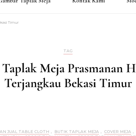
Gambar Taplak Meja
Kontak Kami
Mod
kasi Timur
TAG
l Taplak Meja Prasmanan H
Terjangkau Bekasi Timur
AN JUAL TABLE CLOTH
,
BUTIK TAPLAK MEJA
,
COVER MEJA
,