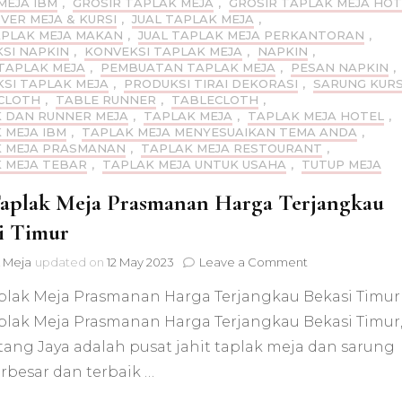
MEJA IBM
,
GROSIR TAPLAK MEJA
,
GROSIR TAPLAK MEJA HOT
OVER MEJA & KURSI
,
JUAL TAPLAK MEJA
,
APLAK MEJA MAKAN
,
JUAL TAPLAK MEJA PERKANTORAN
,
SI NAPKIN
,
KONVEKSI TAPLAK MEJA
,
NAPKIN
,
TAPLAK MEJA
,
PEMBUATAN TAPLAK MEJA
,
PESAN NAPKIN
,
SI TAPLAK MEJA
,
PRODUKSI TIRAI DEKORASI
,
SARUNG KURS
CLOTH
,
TABLE RUNNER
,
TABLECLOTH
,
 DAN RUNNER MEJA
,
TAPLAK MEJA
,
TAPLAK MEJA HOTEL
,
 MEJA IBM
,
TAPLAK MEJA MENYESUAIKAN TEMA ANDA
,
 MEJA PRASMANAN
,
TAPLAK MEJA RESTOURANT
,
 MEJA TEBAR
,
TAPLAK MEJA UNTUK USAHA
,
TUTUP MEJA
Taplak Meja Prasmanan Harga Terjangkau
i Timur
on
 Meja
updated on
12 May 2023
Leave a Comment
Jual
aplak Meja Prasmanan Harga Terjangkau Bekasi Timur
Taplak
Meja
aplak Meja Prasmanan Harga Terjangkau Bekasi Timur
Prasmanan
tang Jaya adalah pusat jahit taplak meja dan sarung
Harga
Terjangkau
erbesar dan terbaik …
Bekasi