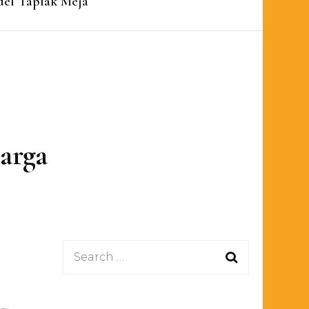
el Taplak Meja
arga
Search
for: