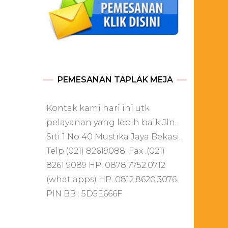
PEMESANAN TAPLAK MEJA
Kontak kami hari ini utk
pelayanan yang lebih baik Jln.
Siti 1 No 40 Mustika Jaya Bekasi.
Telp.(021) 82619088. Fax .(021)
8261 9089 HP. 0878.7752.0712
(what apps) HP. 0812.8620.3076
PIN BB : 5D5E666F