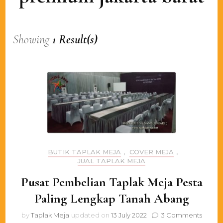
Showing
1 Result(s)
BUTIK TAPLAK MEJA
,
COVER MEJA
,
JUAL TAPLAK MEJA
Pusat Pembelian Taplak Meja Pesta
Paling Lengkap Tanah Abang
on
by
Taplak Meja
updated on
13 July 2022
3 Comments