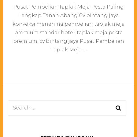
Pusat
Pusat Pembelian Taplak Meja Pesta Paling
Pembe
Taplak
Lengkap Tanah Abang Cv bintang jaya
Meja
konveksi menerima pembelian taplak meja
Pesta
Paling
premium standar hotel, taplak meja pesta
Lengk
premium, cv bintang jaya Pusat Pembelian
Tanah
Taplak Meja …
Abang
Search
for: