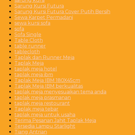
sarung kursi
Sarung Kursi Futura
Sarung Kursi Futura Cover Putih Bersih
Sewa Karpet Permadani
sewa kursi sofa
sofa
Sofa Single
Table Cloth
table runner
tablecloth
Taplak dan Runner Meja
Taplak Meja
taplak meja hotel
taplak meja ibm
Taplak Meja IBM 180X45cm
Taplak Meja IBM berkualitas
taplak meja menyesuaikan tema anda
taplak meja prasmanan
taplak meja restourant
Taplak meja tebar
taplak meja untuk usaha
Terima Pesanan Jahit Taplak Meja
Tersedia Lampu Starlight
Tiang Antrian