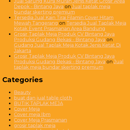
Jual Sarung Kursi Murah Jenis Ketat Grosir Area
Depok - Bintang Jaya
on
Jual taplak meja
bundar skerting premium
Tersedia Jual Kain Tirai Filamin Cover Hitam
Mewah Tangerang
on
Tersedia Jual Taplak Meja
Kotak Event Prasmanan Area Bandung
Grosir Taplak Meja Produk CV Bintang Jaya
Produksi Gudang Bekasi - Bintang Jaya
on
Gudang Jual Taplak Meja Kotak Jenis Ketat Di
Jakarta
Grosir Taplak Meja Produk CV Bintang Jaya
Produksi Gudang Bekasi - Bintang Jaya
on
Jual
taplak meja bundar skerting premium
Categories
Beauty
buat dan jual table cloth
BUTIK TAPLAK MEJA
Cover Meja
Cover meja Ibm
Cover Meja Prasmanan
grosir taplak meja