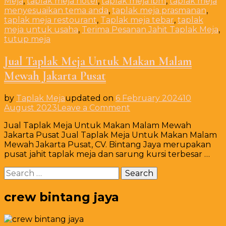
Meja
,
taplak meja hotel
,
taplak meja ibm
,
taplak meja
menyesuaikan tema anda
,
taplak meja prasmanan
,
taplak meja restourant
,
Taplak meja tebar
,
taplak
meja untuk usaha
,
Terima Pesanan Jahit Taplak Meja
,
tutup meja
Jual Taplak Meja Untuk Makan Malam
Mewah Jakarta Pusat
by
Taplak Meja
updated on
6 February 2024
10
on
August 2023
Leave a Comment
Jual
Jual Taplak Meja Untuk Makan Malam Mewah
Taplak
Jakarta Pusat Jual Taplak Meja Untuk Makan Malam
Meja
Mewah Jakarta Pusat, CV. Bintang Jaya merupakan
Untuk
pusat jahit taplak meja dan sarung kursi terbesar …
Makan
Malam
Search
Mewah
for:
Jakarta
Pusat
crew bintang jaya