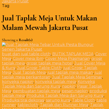
Jakarta Pusat
Tag
Jual Taplak Meja Untuk Makan
Malam Mewah Jakarta Pusat
Showing
1 Result(s)
buat dan jual table cloth
,
BUTIK TAPLAK MEJA
,
Cover
Meja
,
Cover meja Ibm
,
Cover Meja Prasmanan
,
grosir
taplak meja
,
grosir taplak meja hotel
,
Jual Cover Meja
& Kursi
,
Jual Grosir Table Cloth
,
jual Grosir Taplak
Meja
,
Jual Taplak Meja
,
jual taplak meja makan
,
jual
taplak meja perkantoran
,
Jual Taplak Meja Seminar
,
konveksi napkin
,
konveksi taplak meja
,
Konveksi
Taplak Meja dan Sarung Kursi
,
napkin
,
Pasar Taplak
Meja
,
pembuatan taplak meja
,
pesan napkin
,
produksi
taplak meja
,
Produksi Taplak Meja dan Sarung Kursi
,
Produksi tirai dekorasi
,
sarung kursi
,
Table Cloth
,
table
runner
,
tablecloth
,
Taplak dan Runner Meja
,
Taplak