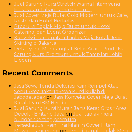
Jual Sarung Kursi Stretch Warna Hitam yang
Elastis dan Tahan Lama Bandung
Jual Cover Meja Bulat Gold Modern untuk Cafe,
Resto dan Hotel Berkelas
Produksi Taplak Meja Bulat untuk Hotel,
Catering, dan Event Organizer
Konveksi Pembuatan Taplak Meja Kotak Jenis
Skirting di Jakarta
Detail yang Mengangkat Kelas Acara: Produksi
Sarung Kursi Premium untuk Tampilan Lebih
Elegan
Recent Comments
Jasa Sewa Tenda Dekorasi Kain Rempel Atau
Serut Area JakartaSewa Kursi kuliah di
Jabodetabek
on
Jasa Konveksi Cover Meja Bulat,
Kotak Dan IBM Benda
Jual Sarung Kursi Murah Jenis Ketat Grosir Area
Depok - Bintang Jaya
on
Jual taplak meja
bundar skerting premium
Tersedia Jual Kain Tirai Filamin Cover Hitam
Mewah Tangerang
on
Tersedia Jual Taplak Meja