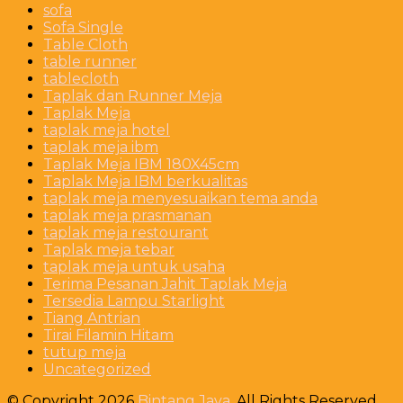
sofa
Sofa Single
Table Cloth
table runner
tablecloth
Taplak dan Runner Meja
Taplak Meja
taplak meja hotel
taplak meja ibm
Taplak Meja IBM 180X45cm
Taplak Meja IBM berkualitas
taplak meja menyesuaikan tema anda
taplak meja prasmanan
taplak meja restourant
Taplak meja tebar
taplak meja untuk usaha
Terima Pesanan Jahit Taplak Meja
Tersedia Lampu Starlight
Tiang Antrian
Tirai Filamin Hitam
tutup meja
Uncategorized
© Copyright 2026
Bintang Jaya
. All Rights Reserved.