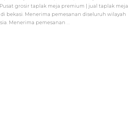
Meja
Pusat grosir taplak meja premium | jual taplak meja
Premium
is di bekasi. Menerima pemesanan diseluruh wilayah
|
Jual
sia. Menerima pemesanan …
Taplak
Meja
Terlaris
Di
Bekasi