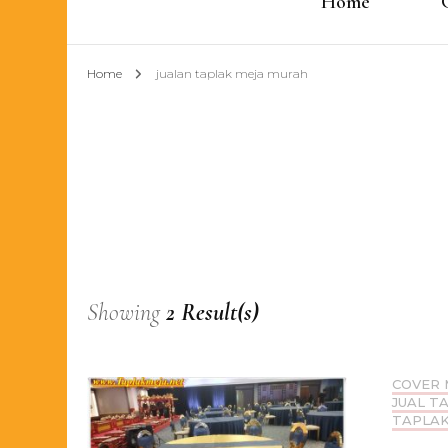
Home
Home
jualan taplak meja murah
Showing
2 Result(s)
COVER 
JUAL T
TAPLAK