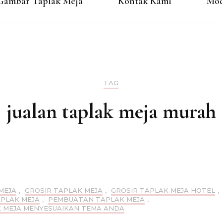
Gambar Taplak Meja
Kontak Kami
Mod
TAG
jualan taplak meja murah
MEJA
,
GROSIR TAPLAK MEJA
,
GROSIR TAPLAK MEJA HOTEL
,
APLAK MEJA
,
PEMBUATAN TAPLAK MEJA
,
 MEJA MENYESUAIKAN TEMA ANDA