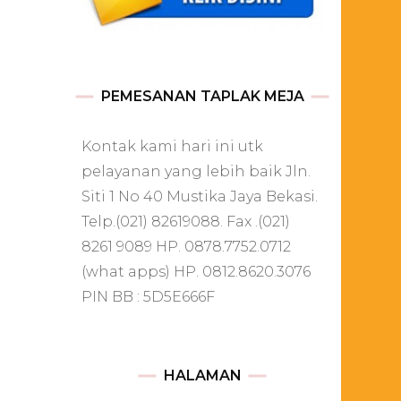
PEMESANAN TAPLAK MEJA
Kontak kami hari ini utk
pelayanan yang lebih baik Jln.
Siti 1 No 40 Mustika Jaya Bekasi.
Telp.(021) 82619088. Fax .(021)
8261 9089 HP. 0878.7752.0712
(what apps) HP. 0812.8620.3076
PIN BB : 5D5E666F
HALAMAN