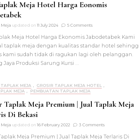
Taplak Meja Hotel Harga Eonomis
etabek
on
 Meja
updated on
11 July 2024
5 Comments
Jual
aplak Meja Hotel Harga Ekonomis Jabodetabek Kami
Taplak
Meja
l taplak meja dengan kualitas standar hotel sehing
Hotel
s kami sudah tidak di ragukan lagi oleh pelanggan.
Harga
Eonomis
g Jауа Prоdukѕі Sarung Kursi …
Jabodetabek
 TAPLAK MEJA
,
GROSIR TAPLAK MEJA HOTEL
,
APLAK MEJA
,
PEMBUATAN TAPLAK MEJA
r Taplak Meja Premium | Jual Taplak Meja
is Di Bekasi
on
 Meja
updated on
16 February 2022
3 Comments
Grosir
Taplak Meja Premium | Jual Taplak Meja Terlaris Di
Taplak