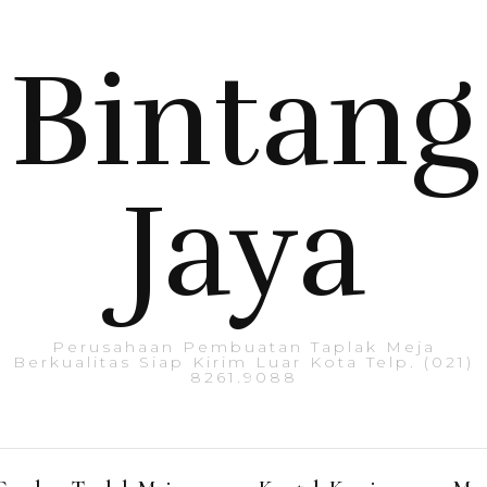
Bintang
Jaya
Perusahaan Pembuatan Taplak Meja
Berkualitas Siap Kirim Luar Kota Telp. (021)
8261.9088