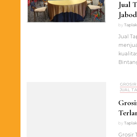
Jual 
Jabod
by
Taplak
Jual T
menjua
kualita
Bіntаn
GROSIR
JUAL T
Grosi
Terlar
by
Taplak
Grosir 