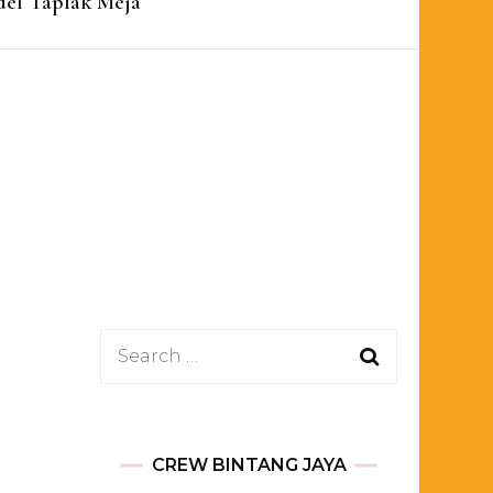
el Taplak Meja
Search
for:
CREW BINTANG JAYA