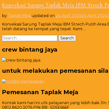
Konvekasi Sarung Taplak Meja IBM Strech P
by
Taplak Meja
updated on
24 April 2024
24 April 2024
Konvekasi Sarung Taplak Meja IBM Strech Putih Area 
telah datang ke tempat yang tepat. Kami …
Search
for:
crew bintang jaya
untuk melakukan pemesanan silahk
Pemesanan Taplak Meja
Kontak kami hari ini utk pelayanan yang lebih baik Jln.
0812.8620.3076 PIN BB : 5D5E666F