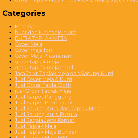
Categories
Beauty
buat dan jual table cloth
BUTIK TAPLAK MEJA
Cover Meja
Cover meja Ibm
Cover Meja Prasmanan
grosir taplak meja
grosir taplak meja hotel
Jasa Jahit Taplak Meja dan Sarung Kursi
Jual Cover Meja & Kursi
Jual Grosir Table Cloth
jual Grosir Taplak Meja
Jual Karpet Panggung
Jual Karpet Permadani
Jual Sarung Kursi dan Taplak Meja
Jual Sarung Kursi Futura
Jual Segala Jenis Karpet
Jual Taplak Meja
Jual Taplak Meja Bundar
Jual Taplak Meja IBM