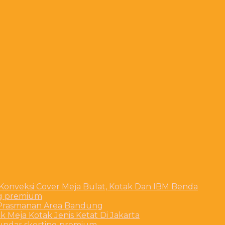
 Konveksi Cover Meja Bulat, Kotak Dan IBM Benda
ng premium
t Prasmanan Area Bandung
 Meja Kotak Jenis Ketat Di Jakarta
bundar skerting premium