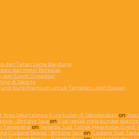
stis dan Tahan Lama Bandung
esto dan Hotel Berkelas
g, dan Event Organizer
ing di Jakarta
arung Kursi Premium untuk Tampilan Lebih Elegan
 Area JakartaSewa Kursi kuliah di Jabodetabek
on
Jasa
Depok - Bintang Jaya
on
Jual taplak meja bundar skerti
ah Tangerang
on
Tersedia Jual Taplak Meja Kotak Even
ksi Gudang Bekasi - Bintang Jaya
on
Gudang Jual Taplak
ksi Gudang Bekasi - Bintang Jaya
on
Jual taplak meja 