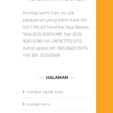
Kontak kami hari ini utk
pelayanan yang lebih baik Jln.
Siti 1 No 40 Mustika Jaya Bekasi.
Telp.(021) 82619088. Fax .(021)
8261 9089 HP. 0878.7752.0712
(what apps) HP. 0812.8620.3076
PIN BB : 5D5E666F
HALAMAN
Gambar Taplak Meja
Kontak Kami