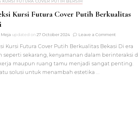
 KURSI FUTURA COVER PUTIH BERSIH
ksi Kursi Futura Cover Putih Berkualitas
i
on
 Meja
updated on
27 October 2024
Leave a Comment
Konveksi
i Kursi Futura Cover Putih Berkualitas Bekasi Di era
Kursi
Futura
 seperti sekarang, kenyamanan dalam berinteraksi d
Cover
kerja maupun ruang tamu menjadi sangat penting.
Putih
Berkualitas
satu solusi untuk menambah estetika …
Bekasi