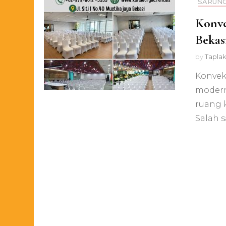
SARUNG
Konve
Bekas
by
Taplak
Konveks
modern
ruang 
Salah 