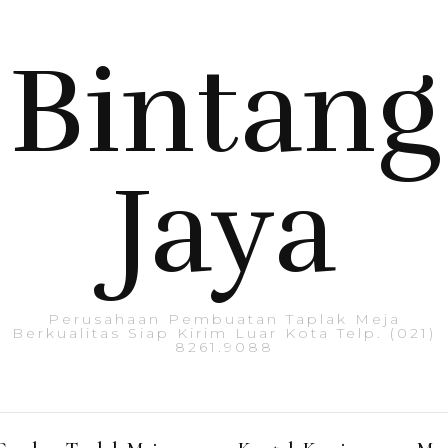
Bintang
Jaya
Perusahaan Pembuatan Taplak Meja
Berkualitas Siap Kirim Luar Kota Telp. (021)
8261.9088