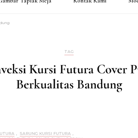
Gambar Taplak Meja
Kontak Kami
Mod
andung
TAG
veksi Kursi Futura Cover P
Berkualitas Bandung
FUTURA
,
SARUNG KURSI FUTURA
,