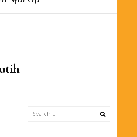
el Taplak Meja
utih
Search
for: