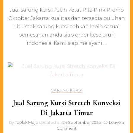
Jual
Jual sarung kursi Putih ketat Pita Pink Promo
sarung
kursi
Oktober Jakarta kualitas dan tersedia puluhan
Putih
ribu stok sarung kursi bahkan lebih sesuai
ketat
Pita
pemesanan anda siap order keseluruh
Pink
indonesia. Kami siap melayani …
Promo
Oktober
Jakarta
SARUNG KURSI
Jual Sarung Kursi Stretch Konveksi
Di Jakarta Timur
by
Taplak Meja
updated on
24 September 2025
Leave a
on
Comment