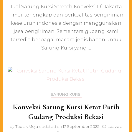
Jual
Jual Sarung Kursi Stretch Konveksi Di Jakarta
Sarung
Kursi
Timur terlengkap dan berkualitas pengiriman
Stretch
keseluruh indonesia dengan menggunakan
Konveksi
Di
jasa pengiriman. Sementara gudang kami
Jakarta
tersedia berbagai macam jenis bahan untuk
Timur
Sarung Kursi yang …
SARUNG KURSI
Konveksi Sarung Kursi Ketat Putih
Gudang Produksi Bekasi
by
Taplak Meja
updated on
17 September 2025
Leave a