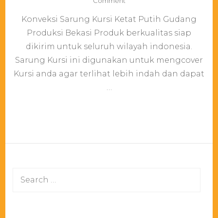
on
Comment
Konveksi
Konveksi Sarung Kursi Ketat Putih Gudang
Sarung
Kursi
Produksi Bekasi Produk berkualitas siap
Ketat
dikirim untuk seluruh wilayah indonesia.
Putih
Gudang
Sarung Kursi ini digunakan untuk mengcover
Produksi
Kursi anda agar terlihat lebih indah dan dapat
Bekasi
…
Search
for: