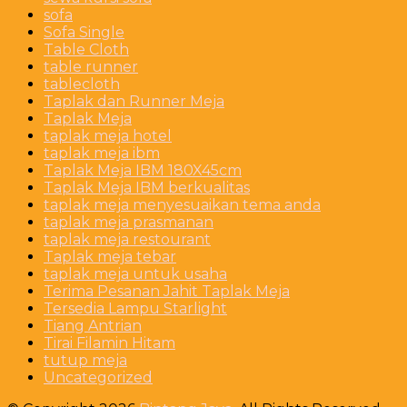
sofa
Sofa Single
Table Cloth
table runner
tablecloth
Taplak dan Runner Meja
Taplak Meja
taplak meja hotel
taplak meja ibm
Taplak Meja IBM 180X45cm
Taplak Meja IBM berkualitas
taplak meja menyesuaikan tema anda
taplak meja prasmanan
taplak meja restourant
Taplak meja tebar
taplak meja untuk usaha
Terima Pesanan Jahit Taplak Meja
Tersedia Lampu Starlight
Tiang Antrian
Tirai Filamin Hitam
tutup meja
Uncategorized