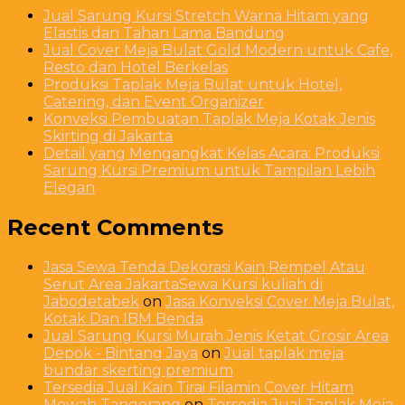
Jual Sarung Kursi Stretch Warna Hitam yang
Elastis dan Tahan Lama Bandung
Jual Cover Meja Bulat Gold Modern untuk Cafe,
Resto dan Hotel Berkelas
Produksi Taplak Meja Bulat untuk Hotel,
Catering, dan Event Organizer
Konveksi Pembuatan Taplak Meja Kotak Jenis
Skirting di Jakarta
Detail yang Mengangkat Kelas Acara: Produksi
Sarung Kursi Premium untuk Tampilan Lebih
Elegan
Recent Comments
Jasa Sewa Tenda Dekorasi Kain Rempel Atau
Serut Area JakartaSewa Kursi kuliah di
Jabodetabek
on
Jasa Konveksi Cover Meja Bulat,
Kotak Dan IBM Benda
Jual Sarung Kursi Murah Jenis Ketat Grosir Area
Depok - Bintang Jaya
on
Jual taplak meja
bundar skerting premium
Tersedia Jual Kain Tirai Filamin Cover Hitam
Mewah Tangerang
on
Tersedia Jual Taplak Meja