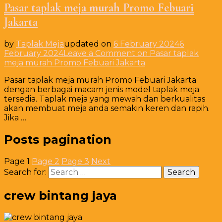
Pasar taplak meja murah Promo Febuari
Jakarta
by
Taplak Meja
updated on
6 February 2024
6
February 2024
Leave a Comment
on Pasar taplak
meja murah Promo Febuari Jakarta
Pasar taplak meja murah Promo Febuari Jakarta
dengan berbagai macam jenis model taplak meja
tersedia. Taplak meja yang mewah dan berkualitas
akan membuat meja anda semakin keren dan rapih.
Jika …
Posts pagination
Page
1
Page
2
Page
3
Next
Search for:
crew bintang jaya