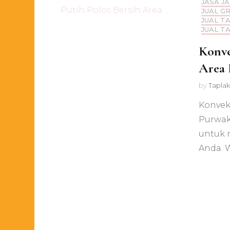
JASA J
JUAL G
JUAL T
JUAL T
Konve
Area 
by
Taplak
Konveks
Purwak
untuk 
Anda. 