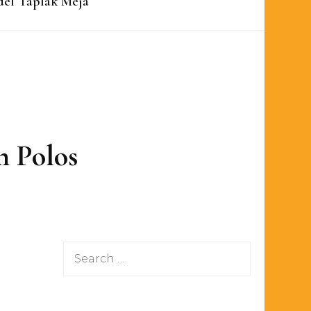
el Taplak Meja
h Polos
Search
for: