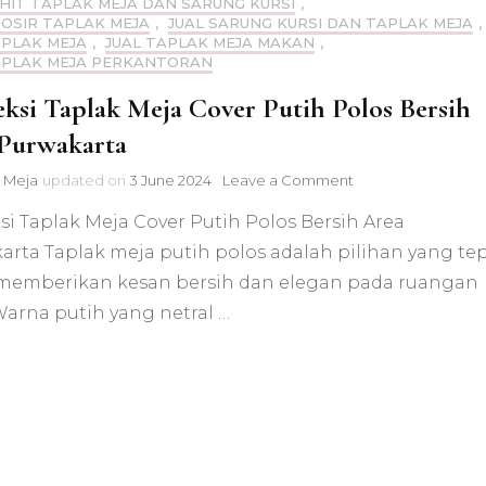
AHIT TAPLAK MEJA DAN SARUNG KURSI
,
ROSIR TAPLAK MEJA
,
JUAL SARUNG KURSI DAN TAPLAK MEJA
,
APLAK MEJA
,
JUAL TAPLAK MEJA MAKAN
,
APLAK MEJA PERKANTORAN
ksi Taplak Meja Cover Putih Polos Bersih
Purwakarta
on
 Meja
updated on
3 June 2024
Leave a Comment
Konveksi
i Taplak Meja Cover Putih Polos Bersih Area
Taplak
Meja
arta Taplak meja putih polos adalah pilihan yang te
Cover
memberikan kesan bersih dan elegan pada ruangan
Putih
Polos
Warna putih yang netral …
Bersih
Area
Purwakarta