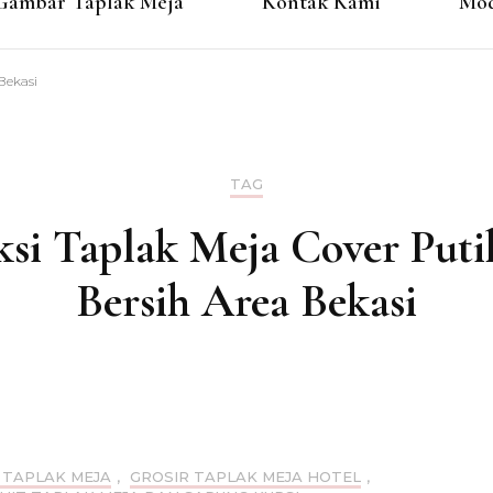
Gambar Taplak Meja
Kontak Kami
Mod
Bekasi
TAG
si Taplak Meja Cover Puti
Bersih Area Bekasi
 TAPLAK MEJA
,
GROSIR TAPLAK MEJA HOTEL
,