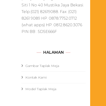
Siti 1 No 40 Mustika Jaya Bekasi.
Telp.(021) 82619088. Fax .(021)
8261 9089 HP. 0878.7752.0712
(what apps) HP. 0812.8620.3076
PIN BB : 5D5E666F
HALAMAN
Gambar Taplak Meja
Kontak Kami
Model Taplak Meja