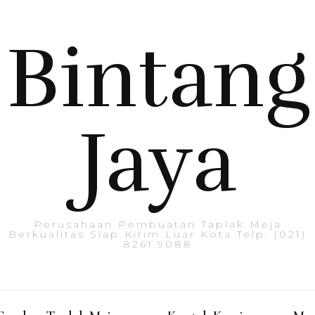
Bintang
Jaya
Perusahaan Pembuatan Taplak Meja
Berkualitas Siap Kirim Luar Kota Telp. (021)
8261.9088