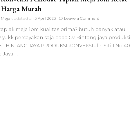
 Harga Murah
on
 Meja
updated on
3 April 2023
Leave a Comment
Pusat
taplak meja ibm kualitas prima? butuh banyak atau
Konveksi
Pembuat
 yukk percayakan saja pada Cv. Bintang jaya produks
Taplak
si. BINTANG JAYA PRODUKSI KONVEKSI Jln. Siti 1 No 40
Meja
Ibm
 Jaya …
Ketat
Putih
Harga
Murah