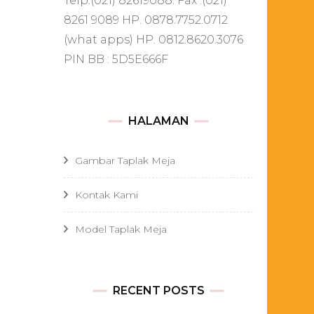
Telp.(021) 82619088. Fax .(021)
8261 9089 HP. 0878.7752.0712
(what apps) HP. 0812.8620.3076
PIN BB : 5D5E666F
HALAMAN
Gambar Taplak Meja
Kontak Kami
Model Taplak Meja
RECENT POSTS