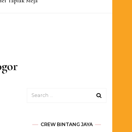
el Taplak Meja
ogor
Search
for:
CREW BINTANG JAYA