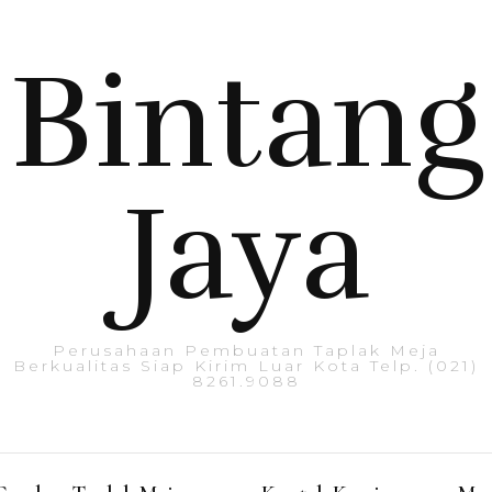
Bintang
Jaya
Perusahaan Pembuatan Taplak Meja
Berkualitas Siap Kirim Luar Kota Telp. (021)
8261.9088