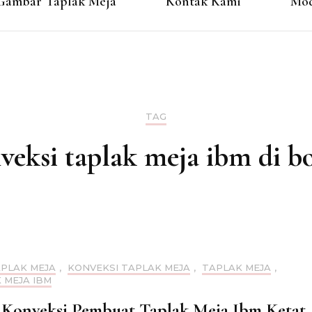
Gambar Taplak Meja
Kontak Kami
Mod
TAG
veksi taplak meja ibm di b
APLAK MEJA
,
KONVEKSI TAPLAK MEJA
,
TAPLAK MEJA
,
 MEJA IBM
 Konveksi Pembuat Taplak Meja Ibm Ketat