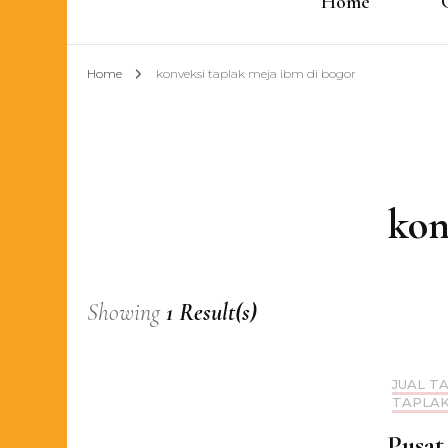
Home
Home
konveksi taplak meja ibm di bogor
kon
Showing
1 Result(s)
JUAL T
TAPLAK
Pusat