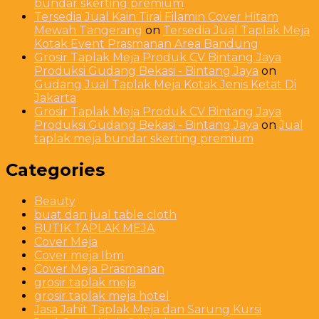
bundar skerting premium
Tersedia Jual Kain Tirai Filamin Cover Hitam
Mewah Tangerang
on
Tersedia Jual Taplak Meja
Kotak Event Prasmanan Area Bandung
Grosir Taplak Meja Produk CV Bintang Jaya
Produksi Gudang Bekasi - Bintang Jaya
on
Gudang Jual Taplak Meja Kotak Jenis Ketat Di
Jakarta
Grosir Taplak Meja Produk CV Bintang Jaya
Produksi Gudang Bekasi - Bintang Jaya
on
Jual
taplak meja bundar skerting premium
Categories
Beauty
buat dan jual table cloth
BUTIK TAPLAK MEJA
Cover Meja
Cover meja Ibm
Cover Meja Prasmanan
grosir taplak meja
grosir taplak meja hotel
Jasa Jahit Taplak Meja dan Sarung Kursi