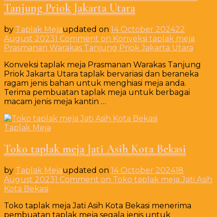
Tanjung Priok Jakarta Utara
by
Taplak Meja
updated on
14 October 2024
22
August 2023
1 Comment
on Konveksi taplak meja
Prasmanan Warakas Tanjung Priok Jakarta Utara
Konveksi taplak meja Prasmanan Warakas Tanjung
Priok Jakarta Utara taplak bervariasi dan beraneka
ragam jenis bahan untuk menghiasi meja anda.
Terima pembuatan taplak meja untuk berbagai
macam jenis meja kantin …
Taplak Meja
Toko taplak meja Jati Asih Kota Bekasi
by
Taplak Meja
updated on
14 October 2024
18
August 2023
1 Comment
on Toko taplak meja Jati Asih
Kota Bekasi
Toko taplak meja Jati Asih Kota Bekasi menerima
pembuatan taplak meja segala jenis untuk