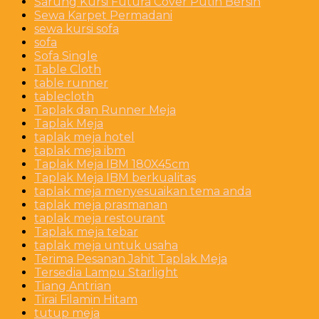
Sarung Kursi Futura Cover Putih Bersih
Sewa Karpet Permadani
sewa kursi sofa
sofa
Sofa Single
Table Cloth
table runner
tablecloth
Taplak dan Runner Meja
Taplak Meja
taplak meja hotel
taplak meja ibm
Taplak Meja IBM 180X45cm
Taplak Meja IBM berkualitas
taplak meja menyesuaikan tema anda
taplak meja prasmanan
taplak meja restourant
Taplak meja tebar
taplak meja untuk usaha
Terima Pesanan Jahit Taplak Meja
Tersedia Lampu Starlight
Tiang Antrian
Tirai Filamin Hitam
tutup meja