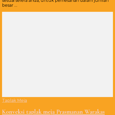
sesuai selera anda, untuk pemesanan dalam jumlah
besar …
Taplak Meja
Konveksi taplak meja Prasmanan Warakas