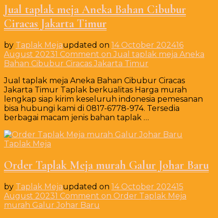
Jual taplak meja Aneka Bahan Cibubur
Ciracas Jakarta Timur
by
Taplak Meja
updated on
14 October 2024
16
August 2023
1 Comment
on Jual taplak meja Aneka
Bahan Cibubur Ciracas Jakarta Timur
Jual taplak meja Aneka Bahan Cibubur Ciracas
Jakarta Timur Taplak berkualitas Harga murah
lengkap siap kirim keseluruh indonesia pemesanan
bisa hubungi kami di 0817-6778-974. Tersedia
berbagai macam jenis bahan taplak …
Taplak Meja
Order Taplak Meja murah Galur Johar Baru
by
Taplak Meja
updated on
14 October 2024
15
August 2023
1 Comment
on Order Taplak Meja
murah Galur Johar Baru