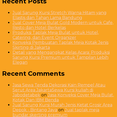
Recent Posts
Jual Sarung Kursi Stretch Warna Hitam yang
Elastis dan Tahan Lama Bandung
Jual Cover Meja Bulat Gold Modern untuk Cafe,
Resto dan Hotel Berkelas
Produksi Taplak Meja Bulat untuk Hotel,
Catering, dan Event Organizer
Konveksi Pembuatan Taplak Meja Kotak Jenis
Skirting di Jakarta
Detail yang Mengangkat Kelas Acara: Produksi
Sarung Kursi Premium untuk Tampilan Lebih
Elegan
Recent Comments
Jasa Sewa Tenda Dekorasi Kain Rempel Atau
Serut Area JakartaSewa Kursi kuliah di
Jabodetabek
on
Jasa Konveksi Cover Meja Bulat,
Kotak Dan IBM Benda
Jual Sarung Kursi Murah Jenis Ketat Grosir Area
Depok - Bintang Jaya
on
Jual taplak meja
bundar skerting premium