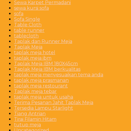
Sewa Karpet Permadani
sewa kursi sofa
sofa
Sofa Single
Table Cloth
table runner
tablecloth
Taplak dan Runner Meja
Taplak Meja
taplak meja hotel
taplak meja ibm
Taplak Meja IBM 180X45cm
Taplak Meja IBM berkualitas
taplak meja menyesuaikan tema anda
taplak meja prasmanan
taplak meja restourant
Taplak meja tebar
taplak meja untuk usaha
Terima Pesanan Jahit Taplak Meja
Tersedia Lampu Starlight
Tiang Antrian
Tirai Filamin Hitam
tutup meja
Uncategorized