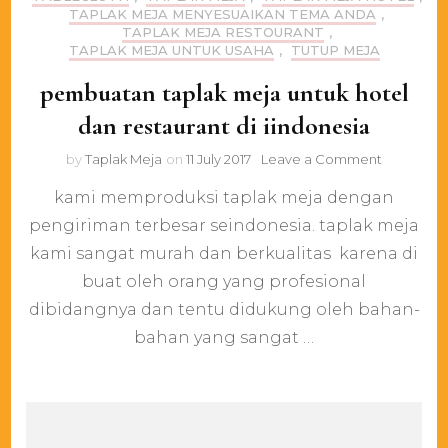
TAPLAK MEJA MENYESUAIKAN TEMA ANDA
,
TAPLAK MEJA RESTOURANT
,
TAPLAK MEJA UNTUK USAHA
,
TUTUP MEJA
pembuatan taplak meja untuk hotel
dan restaurant di iindonesia
on
by
Taplak Meja
on
11 July 2017
Leave a Comment
pembuat
kami memproduksi taplak meja dengan
taplak
meja
pengiriman terbesar seindonesia. taplak meja
untuk
kami sangat murah dan berkualitas karena di
hotel
dan
buat oleh orang yang profesional
restaurant
dibidangnya dan tentu didukung oleh bahan-
di
bahan yang sangat …
iindonesia