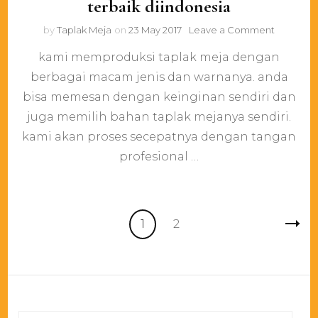
terbaik diindonesia
on
by
Taplak Meja
on
23 May 2017
Leave a Comment
pengusa
kami memproduksi taplak meja dengan
konveksi
taplak
berbagai macam jenis dan warnanya. anda
meja
bisa memesan dengan keinginan sendiri dan
terbaik
diindones
juga memilih bahan taplak mejanya sendiri.
kami akan proses secepatnya dengan tangan
profesional …
Posts
Page
Page
1
2
pagination