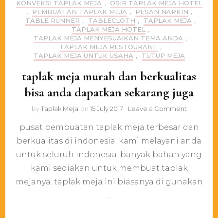
KONVEKSI TAPLAK MEJA
,
OSIR TAPLAK MEJA HOTEL
,
PEMBUATAN TAPLAK MEJA
,
PESAN NAPKIN
,
TABLE RUNNER
,
TABLECLOTH
,
TAPLAK MEJA
,
TAPLAK MEJA HOTEL
,
TAPLAK MEJA MENYESUAIKAN TEMA ANDA
,
TAPLAK MEJA RESTOURANT
,
TAPLAK MEJA UNTUK USAHA
,
TUTUP MEJA
taplak meja murah dan berkualitas
bisa anda dapatkan sekarang juga
on
by
Taplak Meja
on
15 July 2017
Leave a Comment
taplak
pusat pembuatan taplak meja terbesar dan
meja
murah
berkualitas di indonesia. kami melayani anda
dan
untuk seluruh indonesia. banyak bahan yang
berkualita
bisa
kami sediakan untuk membuat taplak
anda
mejanya. taplak meja ini biasanya di gunakan
dapatkan
…
sekarang
juga