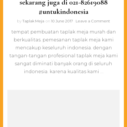
sekarang juga di 021-82619088
#untukindonesia
on
by
Taplak Meja
on
10 June 2017
Leave a Comment
butuh
tempat pembuatan taplak meja murah dan
taplak
meja?
berkualitas. pemesanan taplak meja kami
hubungi
mencakup keseluruh indonesia. dengan
kami
sekarang
tangan-tangan profesional taplak meja kami
juga
sangat diminati banyak orang di seluruh
di
indonesia. karena kualitas kami …
021-
8261908
#untukin