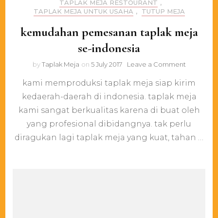
TAPLAK MEJA RESTOURANT
,
TAPLAK MEJA UNTUK USAHA
,
TUTUP MEJA
kemudahan pemesanan taplak meja
se-indonesia
on
by
Taplak Meja
on
5 July 2017
Leave a Comment
kemudah
kami memproduksi taplak meja siap kirim
pemesan
taplak
kedaerah-daerah di indonesia. taplak meja
meja
kami sangat berkualitas karena di buat oleh
se-
indonesia
yang profesional dibidangnya. tak perlu
diragukan lagi taplak meja yang kuat, tahan …