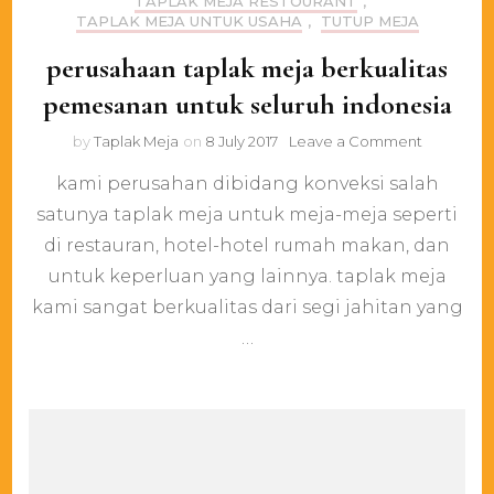
TAPLAK MEJA RESTOURANT
,
TAPLAK MEJA UNTUK USAHA
,
TUTUP MEJA
perusahaan taplak meja berkualitas
pemesanan untuk seluruh indonesia
on
by
Taplak Meja
on
8 July 2017
Leave a Comment
perusaha
kami perusahan dibidang konveksi salah
taplak
meja
satunya taplak meja untuk meja-meja seperti
berkualita
di restauran, hotel-hotel rumah makan, dan
pemesan
untuk
untuk keperluan yang lainnya. taplak meja
seluruh
kami sangat berkualitas dari segi jahitan yang
indonesia
…