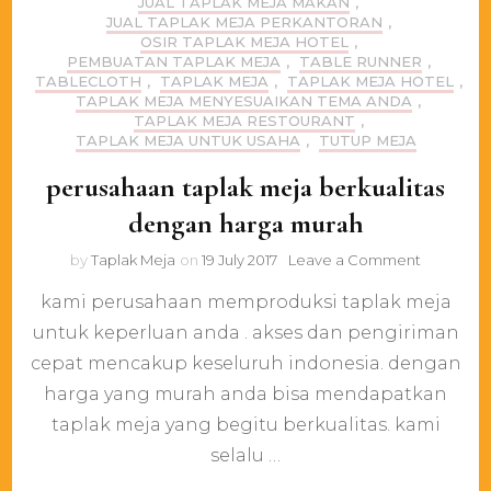
JUAL TAPLAK MEJA MAKAN
,
JUAL TAPLAK MEJA PERKANTORAN
,
OSIR TAPLAK MEJA HOTEL
,
PEMBUATAN TAPLAK MEJA
,
TABLE RUNNER
,
TABLECLOTH
,
TAPLAK MEJA
,
TAPLAK MEJA HOTEL
,
TAPLAK MEJA MENYESUAIKAN TEMA ANDA
,
TAPLAK MEJA RESTOURANT
,
TAPLAK MEJA UNTUK USAHA
,
TUTUP MEJA
perusahaan taplak meja berkualitas
dengan harga murah
on
by
Taplak Meja
on
19 July 2017
Leave a Comment
perusaha
kami perusahaan memproduksi taplak meja
taplak
meja
untuk keperluan anda . akses dan pengiriman
berkualita
cepat mencakup keseluruh indonesia. dengan
dengan
harga
harga yang murah anda bisa mendapatkan
murah
taplak meja yang begitu berkualitas. kami
selalu …