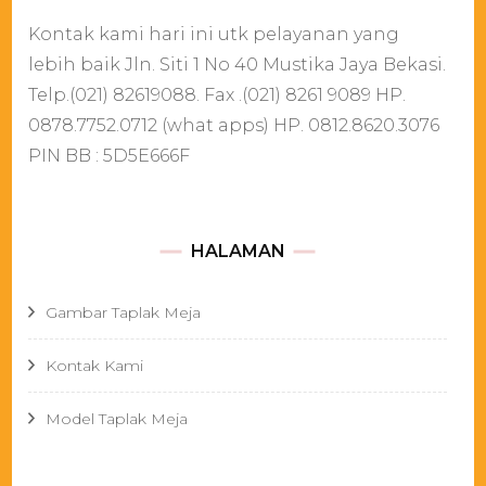
Kontak kami hari ini utk pelayanan yang
lebih baik Jln. Siti 1 No 40 Mustika Jaya Bekasi.
Telp.(021) 82619088. Fax .(021) 8261 9089 HP.
0878.7752.0712 (what apps) HP. 0812.8620.3076
PIN BB : 5D5E666F
HALAMAN
Gambar Taplak Meja
Kontak Kami
Model Taplak Meja