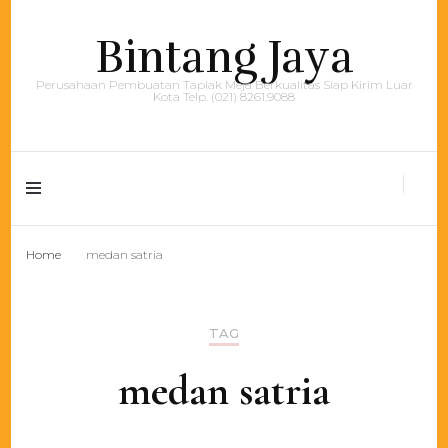
Bintang Jaya
Perusahaan Pembuatan Taplak Meja Berkualitas Siap Kirim Luar
Kota Telp. (021) 8261.9088
Home
medan satria
TAG
medan satria