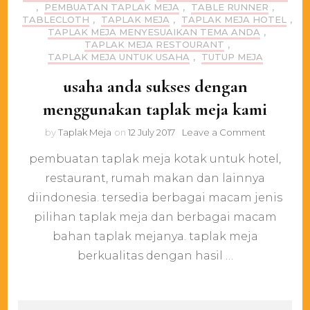
,
PEMBUATAN TAPLAK MEJA
,
TABLE RUNNER
,
TABLECLOTH
,
TAPLAK MEJA
,
TAPLAK MEJA HOTEL
,
TAPLAK MEJA MENYESUAIKAN TEMA ANDA
,
TAPLAK MEJA RESTOURANT
,
TAPLAK MEJA UNTUK USAHA
,
TUTUP MEJA
usaha anda sukses dengan
menggunakan taplak meja kami
on
by
Taplak Meja
on
12 July 2017
Leave a Comment
usaha
pembuatan taplak meja kotak untuk hotel,
anda
sukses
restaurant, rumah makan dan lainnya
dengan
diindonesia. tersedia berbagai macam jenis
menggun
taplak
pilihan taplak meja dan berbagai macam
meja
bahan taplak mejanya. taplak meja
kami
berkualitas dengan hasil …