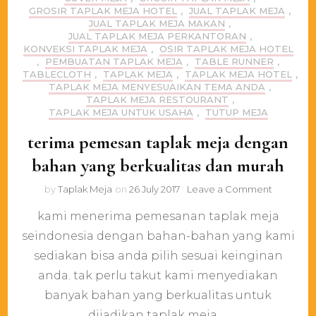
GROSIR TAPLAK MEJA HOTEL
,
JUAL TAPLAK MEJA
,
JUAL TAPLAK MEJA MAKAN
,
JUAL TAPLAK MEJA PERKANTORAN
,
KONVEKSI TAPLAK MEJA
,
OSIR TAPLAK MEJA HOTEL
,
PEMBUATAN TAPLAK MEJA
,
TABLE RUNNER
,
TABLECLOTH
,
TAPLAK MEJA
,
TAPLAK MEJA HOTEL
,
TAPLAK MEJA MENYESUAIKAN TEMA ANDA
,
TAPLAK MEJA RESTOURANT
,
TAPLAK MEJA UNTUK USAHA
,
TUTUP MEJA
terima pemesan taplak meja dengan
bahan yang berkualitas dan murah
on
by
Taplak Meja
on
26 July 2017
Leave a Comment
terima
kami menerima pemesanan taplak meja
pemesan
taplak
seindonesia dengan bahan-bahan yang kami
meja
sediakan bisa anda pilih sesuai keinginan
dengan
bahan
anda. tak perlu takut kami menyediakan
yang
banyak bahan yang berkualitas untuk
berkualit
dijadikan taplak meja …
dan