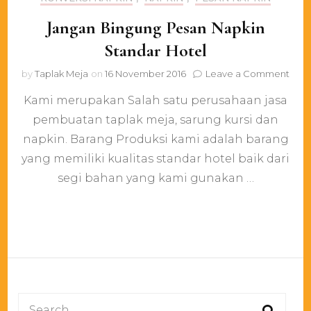
Jangan Bingung Pesan Napkin
Standar Hotel
on
by
Taplak Meja
on
16 November 2016
Leave a Comment
Jang
Kami merupakan Salah satu perusahaan jasa
Bing
Pesa
pembuatan taplak meja, sarung kursi dan
Napk
napkin. Barang Produksi kami adalah barang
Stan
Hote
yang memiliki kualitas standar hotel baik dari
segi bahan yang kami gunakan …
Search