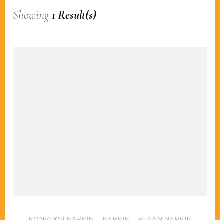
Showing
1 Result(s)
KONVEKSI NAPKIN
,
NAPKIN
,
PESAN NAPKIN