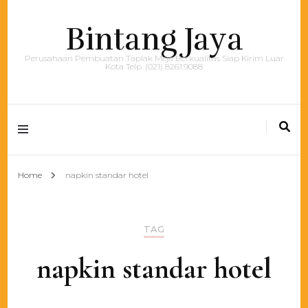
Bintang Jaya
Perusahaan Pembuatan Taplak Meja Berkualitas Siap Kirim Luar
Kota Telp. (021) 8261.9088
Home
napkin standar hotel
TAG
napkin standar hotel