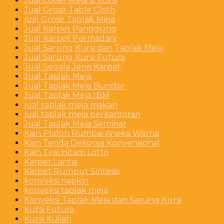
Jual Cover Meja & Kursi
Jual Grosir Table Cloth
jual Grosir Taplak Meja
Jual Karpet Panggung
Jual Karpet Permadani
Jual Sarung Kursi dan Taplak Meja
Jual Sarung Kursi Futura
Jual Segala Jenis Karpet
Jual Taplak Meja
Jual Taplak Meja Bundar
Jual Taplak Meja IBM
jual taplak meja makan
jual taplak meja perkantoran
Jual Taplak Meja Seminar
Kain Plafon Rumbai Aneka Warna
Kain Tenda Dekorasi Konvensional
Kain Tirai Hitam Lotto
Karpet Lantai
Karpet Rumput Sintesis
konveksi napkin
konveksi taplak meja
Konveksi Taplak Meja dan Sarung Kursi
Kursi Futura
Kursi Kuliah