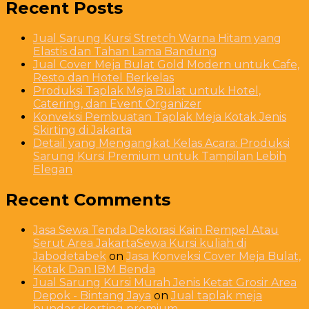
Recent Posts
Jual Sarung Kursi Stretch Warna Hitam yang
Elastis dan Tahan Lama Bandung
Jual Cover Meja Bulat Gold Modern untuk Cafe,
Resto dan Hotel Berkelas
Produksi Taplak Meja Bulat untuk Hotel,
Catering, dan Event Organizer
Konveksi Pembuatan Taplak Meja Kotak Jenis
Skirting di Jakarta
Detail yang Mengangkat Kelas Acara: Produksi
Sarung Kursi Premium untuk Tampilan Lebih
Elegan
Recent Comments
Jasa Sewa Tenda Dekorasi Kain Rempel Atau
Serut Area JakartaSewa Kursi kuliah di
Jabodetabek
on
Jasa Konveksi Cover Meja Bulat,
Kotak Dan IBM Benda
Jual Sarung Kursi Murah Jenis Ketat Grosir Area
Depok - Bintang Jaya
on
Jual taplak meja
bundar skerting premium