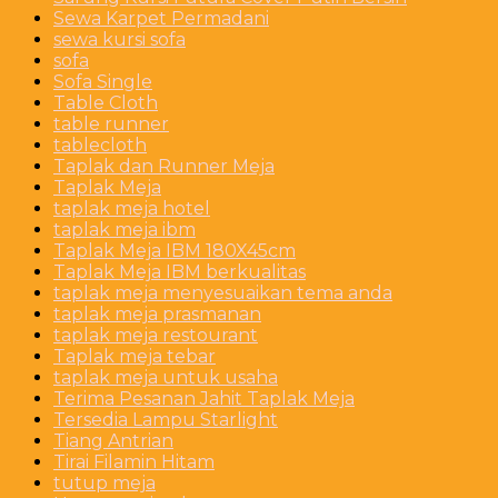
Sewa Karpet Permadani
sewa kursi sofa
sofa
Sofa Single
Table Cloth
table runner
tablecloth
Taplak dan Runner Meja
Taplak Meja
taplak meja hotel
taplak meja ibm
Taplak Meja IBM 180X45cm
Taplak Meja IBM berkualitas
taplak meja menyesuaikan tema anda
taplak meja prasmanan
taplak meja restourant
Taplak meja tebar
taplak meja untuk usaha
Terima Pesanan Jahit Taplak Meja
Tersedia Lampu Starlight
Tiang Antrian
Tirai Filamin Hitam
tutup meja